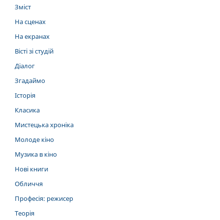
Зміст
На сценах
На екранах
Вісті зі студій
Діалог
Згадаймо
Історія
Класика
Мистецька хроніка
Молоде кіно
Музика в кіно
Нові книги
Обличчя
Професія: режисер
Теорія