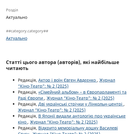
Розділ
Актуально
##category.category##
Актуально
Статті цього автора (авторів), які найбільше
читають
Редакція,
Актор і воїн Євген Авдєєнко
,
Журнал
“Кіно-Театр”: № 2 (2025)
Редакція,
«Сімейний альбом» – в Європарламенті та
Раді Європи
,
Журнал “Кіно-Театр”: № 2 (2025)
Редакція,
Дві українські стрічки у Лінкольн-центрі
,
Журнал “Кіно-Театр”: № 2 (2025)
Редакція,
В Японії видали антологію про українське
кіно
,
Журнал “Кіно-Театр”: № 2 (2025)
Редакція,
Відкрито меморіальну дошку Василеві
Стусу
,
Журнал “Кіно-Театр”: № 2 (2025)