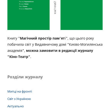
Книгу "
Магічний простір пам'ят
і", що цього року
побачила світ у Видавничому домі "Києво-Могилянська
академія",
можна замовити в редакції журналу
"Кіно-Театр"
.
Розділи журналу
Митці на фронті
Світ з Україною
Актуально