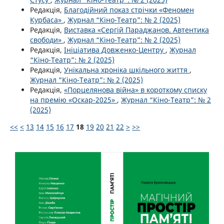
Редакція,
Благодійний показ стрічки «Феномен
Курбаса»
,
Журнал “Кіно-Театр”: № 2 (2025)
Редакція,
Виставка «Сергій Параджанов. Автентика
свободи»
,
Журнал “Кіно-Театр”: № 2 (2025)
Редакція,
Ініціатива Довженко-Центру
,
Журнал
“Кіно-Театр”: № 2 (2025)
Редакція,
Унікальна хроніка шкільного життя
,
Журнал “Кіно-Театр”: № 2 (2025)
Редакція,
«Порцелянова війна» в короткому списку
на премію «Оскар-2025»
,
Журнал “Кіно-Театр”: № 2
(2025)
<<
<
13
14
15
16
17
18
19
20
21
22
>
>>