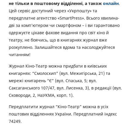
не тільки в поштовому відділенні, а також
онлайн
.
Цей сервіс доступний через «Укрпошту» та
передплатне агентство «SmartPress». Всього хвилина-
дві за комп’ютером чи смартфоном – і ви гарантовано
одержуєте цікаве фахове видання про світ кіно й
театру, не боячись, що в книгарнях журнал вже
розкуплено. Залишайтеся вдома та насолоджуйтеся
читанням!
Журнал Кіно-Театр можна придбати в київських
книгарнях: “Смолоскип” (вул. Межигірська, 21) та
мережі книгарень “Є” (вул. Спаська, 5; вул.
Саксаганського 107/47, вул. Лисенка, 3), в редакції (вул.
Сковороди, 2, НаУКМА, корп. 1).
Передплатити журнал “Кіно-Театр” можна в усіх
поштових відділеннях України. Передплатний індекс
74249.