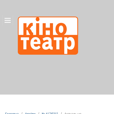
Головна
/
Архіви
/
№ 4 (2021)
/
Актуально