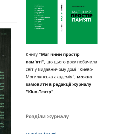
Книгу "
Магічний простір
пам'ят
і", що цього року побачила
світ у Видавничому домі "Києво-
Могилянська академія",
можна
замовити в редакції журналу
"Кіно-Театр"
.
Розділи журналу