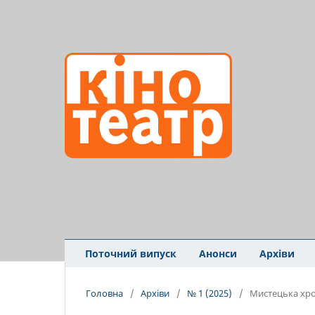
Поточний випуск
Анонси
Архіви
Головна
/
Архіви
/
№ 1 (2025)
/
Мистецька хро