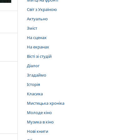
Митці на фронті
Світ з Україною
Актуально
Зміст
На сценах
На екранах
Вісті зі студій
Діалог
Згадаймо
Історія
Класика
Мистецька хроніка
Молоде кіно
Музика в кіно
Нові книги