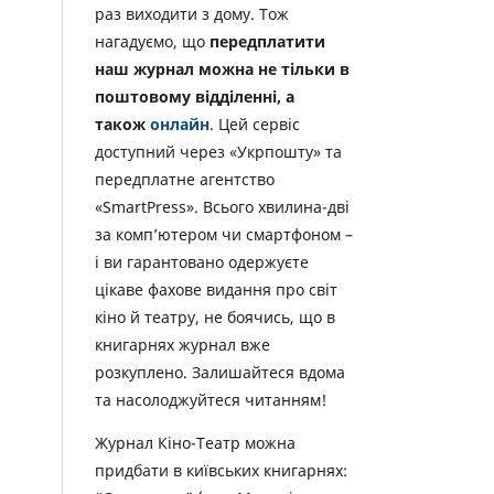
раз виходити з дому. Тож
нагадуємо, що
передплатити
наш журнал можна не тільки в
поштовому відділенні, а
також
онлайн
. Цей сервіс
доступний через «Укрпошту» та
передплатне агентство
«SmartPress». Всього хвилина-дві
за комп’ютером чи смартфоном –
і ви гарантовано одержуєте
цікаве фахове видання про світ
кіно й театру, не боячись, що в
книгарнях журнал вже
розкуплено. Залишайтеся вдома
та насолоджуйтеся читанням!
Журнал Кіно-Театр можна
придбати в київських книгарнях: