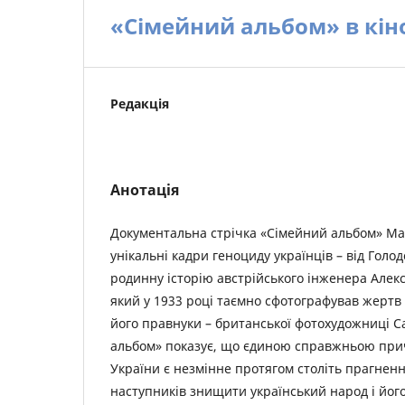
«Сімейний альбом» в кіно
Редакція
Анотація
Документальна стрічка «Сімейний альбом» Ма
унікальні кадри геноциду українців – від Голо
родинну історію австрійського інженера Алек
який у 1933 році таємно сфотографував жертв 
його правнуки – британської фотохудожниці С
альбом» показує, що єдиною справжньою прич
України є незмінне протягом століть прагнення 
наступників знищити український народ і його