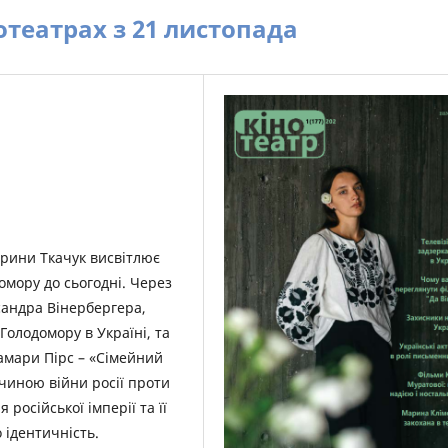
театрах з 21 листопада
рини Ткачук висвітлює
домору до сьогодні. Через
сандра Вінербергера,
Голодомору в Україні, та
амари Пірс – «Сімейний
иною війни росії проти
російської імперії та її
 ідентичність.