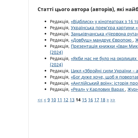
Статті цього автора (авторів), які на
Редакція,
«Відблиск» у кінотеатрах з 16 
Редакція,
Українська прем’єра картини 
Редакція,
Заньківчанська «Червона рута
Редакція,
«Довбуш» мандрує Європою
,
Ж
Редакція,
Презентація книжки «Іван Ми
(2024)
Редакція,
«Якби нас не було на околицях 
(2024)
Редакція,
Цикл «Збройні сили України – 
Редакція,
«Бог дуже хоче, щоб я поверта
Редакція,
«Англійський воїн»: історія п
Редакція,
«Реал» у Карлових Варах
,
Журн
<<
<
9
10
11
12
13
14
15
16
17
18
>
>>