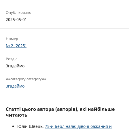
Опубліковано
2025-05-01
Номер
№ 2 (2025)
Розділ
Згадаймо
##category.category##
Згадаймо
Статті цього автора (авторів), які найбільше
читають
Юлій Швець,
75-й Берлінале: дівочі бажання й