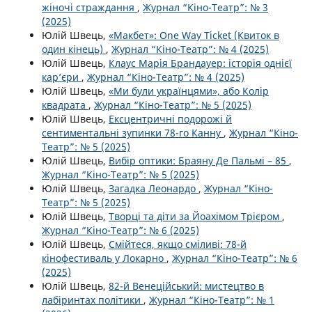
жіночі страждання
,
Журнал “Кіно-Театр”: № 3
(2025)
Юлій Швець,
«Макбет»: One Way Ticket (Квиток в
один кінець)
,
Журнал “Кіно-Театр”: № 4 (2025)
Юлій Швець,
Клаус Марія Брандауер: історія однієї
кар’єри
,
Журнал “Кіно-Театр”: № 4 (2025)
Юлій Швець,
«Ми були українцями», або Колір
квадрата
,
Журнал “Кіно-Театр”: № 5 (2025)
Юлій Швець,
Ексцентричні подорожі й
сентиментальні зупинки 78-го Канну
,
Журнал “Кіно-
Театр”: № 5 (2025)
Юлій Швець,
Вибір оптики: Браяну Де Пальмі – 85
,
Журнал “Кіно-Театр”: № 5 (2025)
Юлій Швець,
Загадка Леонардо
,
Журнал “Кіно-
Театр”: № 5 (2025)
Юлій Швець,
Творці та діти за Йоахімом Трієром
,
Журнал “Кіно-Театр”: № 6 (2025)
Юлій Швець,
Смійтеся, якщо сміливі: 78-й
кінофестиваль у Локарно
,
Журнал “Кіно-Театр”: № 6
(2025)
Юлій Швець,
82-й Венеційський: мистецтво в
лабіринтах політики
,
Журнал “Кіно-Театр”: № 1