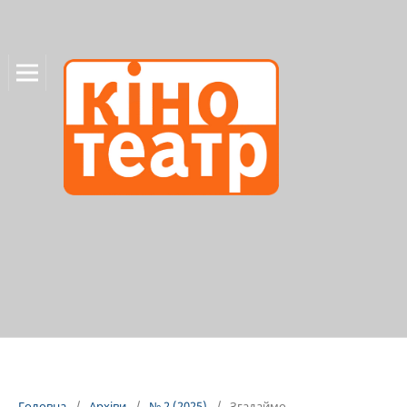
Головна
/
Архіви
/
№ 2 (2025)
/
Згадаймо