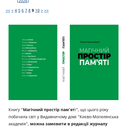
(2026)
<<
<
4
5
6
7
8
9
10
>
>>
Книгу "
Магічний простір пам'ят
і", що цього року
побачила світ у Видавничому домі "Києво-Могилянська
академія",
можна замовити в редакції журналу