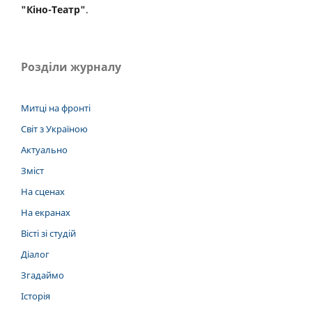
"Кіно-Театр"
.
Розділи журналу
Митці на фронті
Світ з Україною
Актуально
Зміст
На сценах
На екранах
Вісті зі студій
Діалог
Згадаймо
Історія