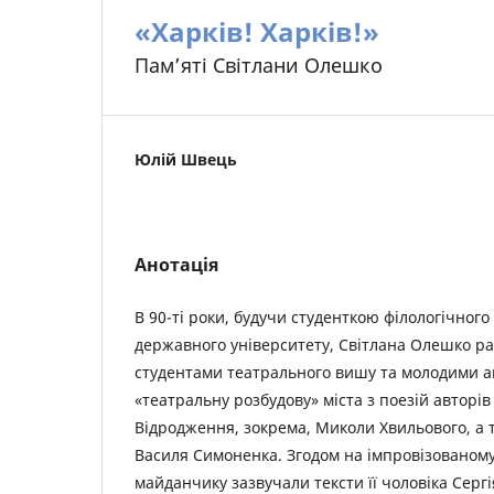
«Харків! Харків!»
Пам’яті Світлани Олешко
Юлій Швець
Анотація
В 90-ті роки, будучи студенткою філологічного
державного університету, Світлана Олешко р
студентами театрального вишу та молодими а
«театральну розбудову» міста з поезій авторів
Відродження, зокрема, Миколи Хвильового, а 
Василя Симоненка. Згодом на імпровізованом
майданчику зазвучали тексти її чоловіка Сер