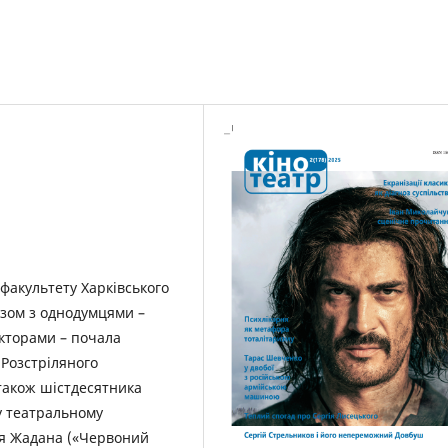
 факультету Харківського
азом з однодумцями –
кторами – почала
 Розстріляного
також шістдесятника
у театральному
гія Жадана («Червоний