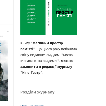
Книгу "
Магічний простір
пам'ят
і", що цього року побачила
світ у Видавничому домі "Києво-
Могилянська академія",
можна
замовити в редакції журналу
"Кіно-Театр"
.
Розділи журналу