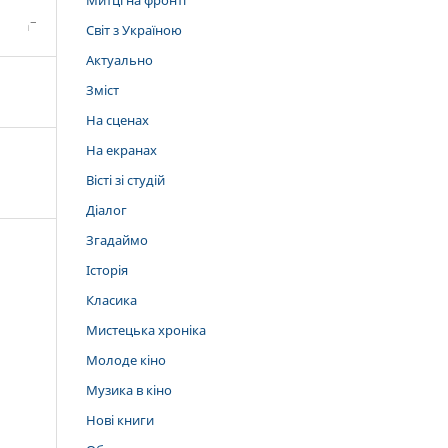
Митці на фронті
Світ з Україною
Актуально
Зміст
На сценах
На екранах
Вісті зі студій
Діалог
Згадаймо
Історія
Класика
Мистецька хроніка
Молоде кіно
Музика в кіно
Нові книги