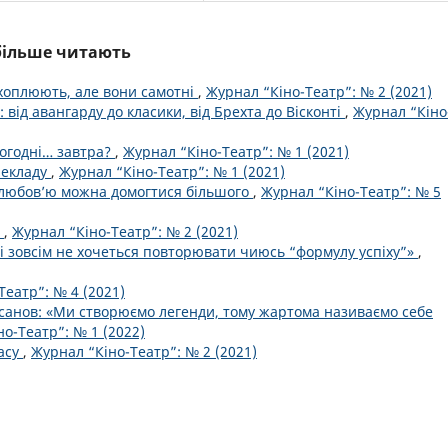
йбільше читають
схоплюють, але вони самотні
,
Журнал “Кіно-Театр”: № 2 (2021)
від авангарду до класики, від Брехта до Вісконті
,
Журнал “Кіно
ьогодні… завтра?
,
Журнал “Кіно-Театр”: № 1 (2021)
рекладу
,
Журнал “Кіно-Театр”: № 1 (2021)
 любов’ю можна домогтися більшого
,
Журнал “Кіно-Театр”: № 5
:
,
Журнал “Кіно-Театр”: № 2 (2021)
 зовсім не хочеться повторювати чиюсь “формулу успіху”»
,
Театр”: № 4 (2021)
рсанов: «Ми створюємо легенди, тому жартома називаємо себе
о-Театр”: № 1 (2022)
асу
,
Журнал “Кіно-Театр”: № 2 (2021)