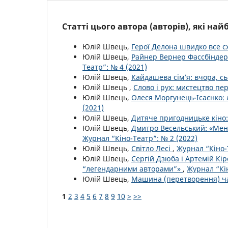
Статті цього автора (авторів), які на
Юлій Швець,
Герої Делона швидко все 
Юлій Швець,
Райнер Вернер Фассбіндер: 
Театр”: № 4 (2021)
Юлій Швець,
Кайдашева сім’я: вчора, с
Юлій Швець ,
Слово і рух: мистецтво пе
Юлій Швець,
Олеся Моргунець-Ісаєнко:
(2021)
Юлій Швець,
Дитяче пригодницьке кіно
Юлій Швець,
Дмитро Весельський: «Мені
Журнал “Кіно-Театр”: № 2 (2022)
Юлій Швець,
Світло Лесі
,
Журнал “Кіно-
Юлій Швець,
Сергій Дзюба і Артемій Кі
“легендарними авторами”»
,
Журнал “Кін
Юлій Швець,
Машина (перетворення) ч
1
2
3
4
5
6
7
8
9
10
>
>>