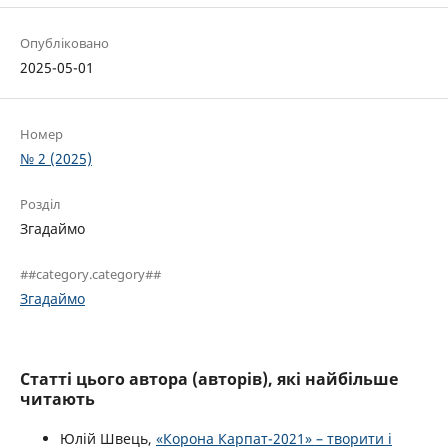
Опубліковано
2025-05-01
Номер
№ 2 (2025)
Розділ
Згадаймо
##category.category##
Згадаймо
Статті цього автора (авторів), які найбільше
читають
Юлій Швець,
«Корона Карпат-2021» – творити і