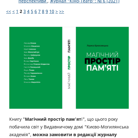
перспективи
,
Журнал “Кіно-Театр”: № 6 (2021)
<<
<
1
2
3
4
5
6
7
8
9
10
>
>>
Книгу "
Магічний простір пам'ят
і", що цього року
побачила світ у Видавничому домі "Києво-Могилянська
академія",
можна замовити в редакції журналу