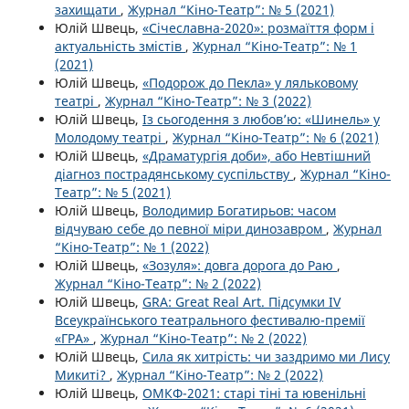
захищати
,
Журнал “Кіно-Театр”: № 5 (2021)
Юлій Швець,
«Січеславна-2020»: розмаїття форм і
актуальність змістів
,
Журнал “Кіно-Театр”: № 1
(2021)
Юлій Швець,
«Подорож до Пекла» у ляльковому
театрі
,
Журнал “Кіно-Театр”: № 3 (2022)
Юлій Швець,
Із сьогодення з любов’ю: «Шинель» у
Молодому театрі
,
Журнал “Кіно-Театр”: № 6 (2021)
Юлій Швець,
«Драматургія доби», або Невтішний
діагноз пострадянському суспільству
,
Журнал “Кіно-
Театр”: № 5 (2021)
Юлій Швець,
Володимир Богатирьов: часом
відчуваю себе до певної міри динозавром
,
Журнал
“Кіно-Театр”: № 1 (2022)
Юлій Швець,
«Зозуля»: довга дорога до Раю
,
Журнал “Кіно-Театр”: № 2 (2022)
Юлій Швець,
GRA: Great Real Art. Підсумки IV
Всеукраїнського театрального фестивалю-премії
«ГРА»
,
Журнал “Кіно-Театр”: № 2 (2022)
Юлій Швець,
Сила як хитрість: чи заздримо ми Лису
Микиті?
,
Журнал “Кіно-Театр”: № 2 (2022)
Юлій Швець,
ОМКФ-2021: старі тіні та ювенільні