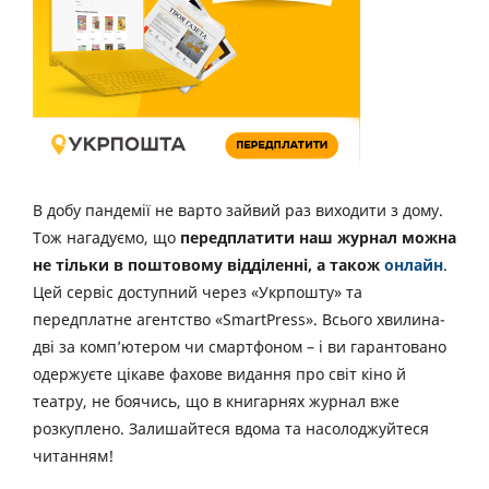
В добу пандемії не варто зайвий раз виходити з дому.
Тож нагадуємо, що
передплатити наш журнал можна
не тільки в поштовому відділенні, а також
онлайн
.
Цей сервіс доступний через «Укрпошту» та
передплатне агентство «SmartPress». Всього хвилина-
дві за комп’ютером чи смартфоном – і ви гарантовано
одержуєте цікаве фахове видання про світ кіно й
театру, не боячись, що в книгарнях журнал вже
розкуплено. Залишайтеся вдома та насолоджуйтеся
читанням!