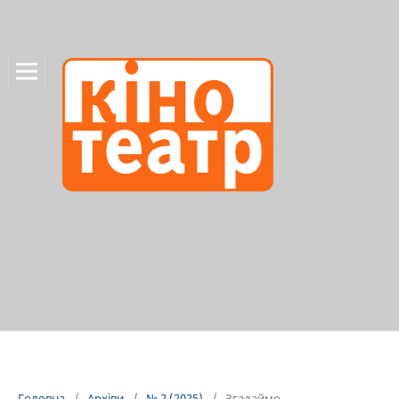
Головна
/
Архіви
/
№ 2 (2025)
/
Згадаймо