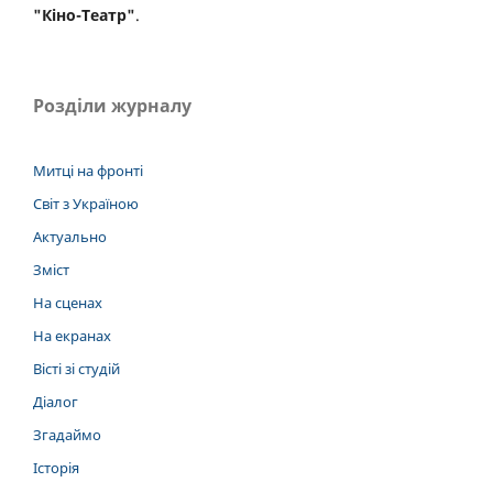
"Кіно-Театр"
.
Розділи журналу
Митці на фронті
Світ з Україною
Актуально
Зміст
На сценах
На екранах
Вісті зі студій
Діалог
Згадаймо
Історія