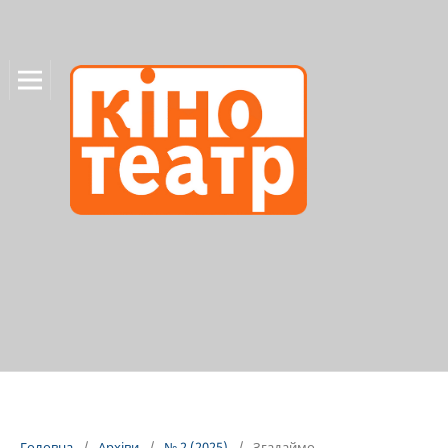
Головна
/
Архіви
/
№ 2 (2025)
/
Згадаймо