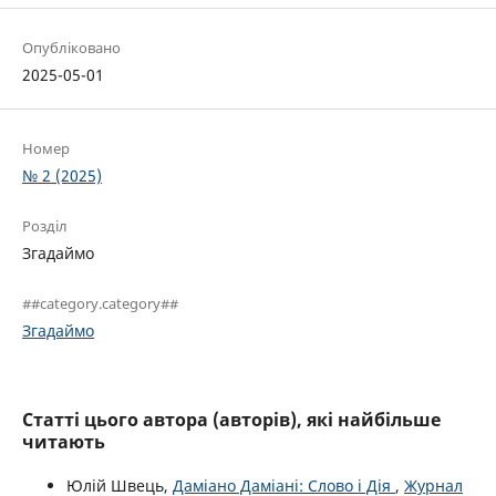
Опубліковано
2025-05-01
Номер
№ 2 (2025)
Розділ
Згадаймо
##category.category##
Згадаймо
Статті цього автора (авторів), які найбільше
читають
Юлій Швець,
Даміано Даміані: Слово і Дія
,
Журнал