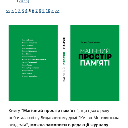
(2023)
<<
<
1
2
3
4
5
6
7
8
9
10
>
>>
Книгу "
Магічний простір пам'ят
і", що цього року
побачила світ у Видавничому домі "Києво-Могилянська
академія",
можна замовити в редакції журналу