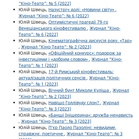
“Кіно-Театр”: № 5 (2022)
Юлій Швець,
Назустріч долі: «Новини світу»
,
Журнал “Кіно-Театр”: № 6 (2022)
Юлій Швець,
Оптимістичні трагедії 79-го
Венеціанського кінофестивалю
,
Журнал “Кіно-
Театр”: № 6 (2022)
Юлій Швець,
Кінематографічна дискусія року. «Тар»
,
Журнал “Кіно-Театр”: № 2 (2023)
Юлій Швець,
«Офіційний конкурс»: подорож за
інвестиціями і «добрим словом»
,
Журнал “Кіно-
Театр”: № 1 (2023)
Юлій Швець,
17-й Римський кінофестиваль:
актуалізація політичних сенсів
,
Журнал “Кіно-
Театр”: № 1 (2023)
Юлій Швець,
Вічний бунт Миколи Куліша
,
Журнал
“Кіно-Театр”: № 2 (2023)
Юлій Швець,
Навіщо Голлівуду слон?
,
Журнал
“Кіно-Театр”: № 3 (2023)
Юлій Швець,
«Банші Інішерина»: дружба-ненависть
,
Журнал “Кіно-Театр”: № 3 (2023)
Юлій Швець,
П’єр Паоло Пазоліні: невидиме,
справжнє, поетичне
,
Журнал “Кіно-Театр”: № 3