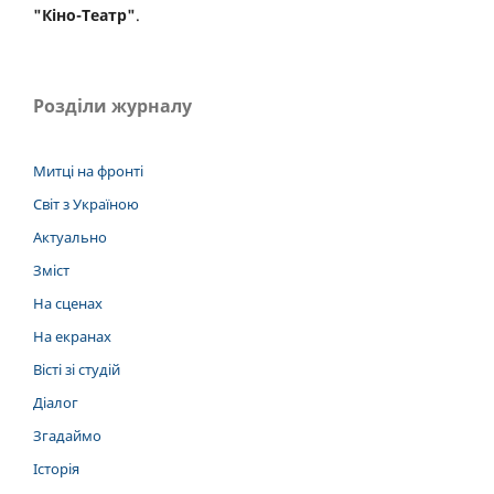
"Кіно-Театр"
.
Розділи журналу
Митці на фронті
Світ з Україною
Актуально
Зміст
На сценах
На екранах
Вісті зі студій
Діалог
Згадаймо
Історія