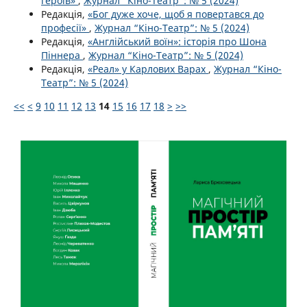
героїв»
,
Журнал “Кіно-Театр”: № 5 (2024)
Редакція,
«Бог дуже хоче, щоб я повертався до
професії»
,
Журнал “Кіно-Театр”: № 5 (2024)
Редакція,
«Англійський воїн»: історія про Шона
Піннера
,
Журнал “Кіно-Театр”: № 5 (2024)
Редакція,
«Реал» у Карлових Варах
,
Журнал “Кіно-
Театр”: № 5 (2024)
<<
<
9
10
11
12
13
14
15
16
17
18
>
>>