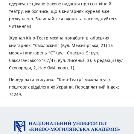
одержуєте цікаве фахове видання про світ кіно й
театру, не боячись, що в книгарнях журнал вже
розкуплено. Залишайтеся вдома та насолоджуйтеся
читанням!
Журнал Кіно-Театр можна придбати в київських
книгарнях: “Смолоскип” (вул. Межигірська, 21) та
мережі книгарень “Є” (вул. Спаська, 5; вул.
Саксаганського 107/47, вул. Лисенка, 3), в редакції (вул.
Сковороди, 2, НаУКМА, корп. 1).
Передплатити журнал “Кіно-Театр” можна в усіх
поштових відділеннях України. Передплатний індекс
74249.