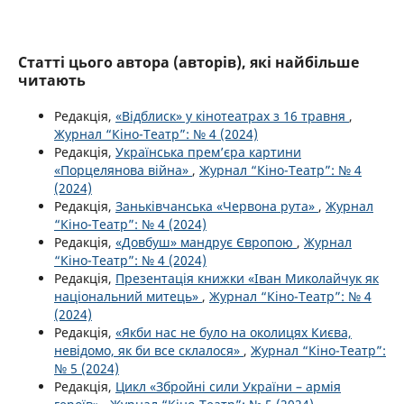
Статті цього автора (авторів), які найбільше
читають
Редакція,
«Відблиск» у кінотеатрах з 16 травня
,
Журнал “Кіно-Театр”: № 4 (2024)
Редакція,
Українська прем’єра картини
«Порцелянова війна»
,
Журнал “Кіно-Театр”: № 4
(2024)
Редакція,
Заньківчанська «Червона рута»
,
Журнал
“Кіно-Театр”: № 4 (2024)
Редакція,
«Довбуш» мандрує Європою
,
Журнал
“Кіно-Театр”: № 4 (2024)
Редакція,
Презентація книжки «Іван Миколайчук як
національний митець»
,
Журнал “Кіно-Театр”: № 4
(2024)
Редакція,
«Якби нас не було на околицях Києва,
невідомо, як би все склалося»
,
Журнал “Кіно-Театр”:
№ 5 (2024)
Редакція,
Цикл «Збройні сили України – армія