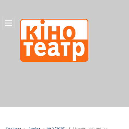
Головна
/
Архіви
/
№ 2 (2025)
/
Мистецька хроніка