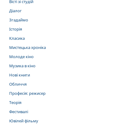
Вісті зі студій
Діалог
Згадаймо
Історія
Класика
Мистецька хроніка
Молоде кіно
Музика в кіно
Нові книги
Обличчя
Професія: режисер
Теорія
Фестивалі
Ювілей фільму