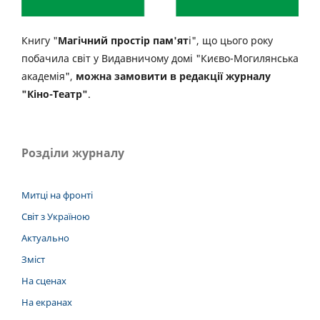
Книгу "
Магічний простір пам'ят
і", що цього року
побачила світ у Видавничому домі "Києво-Могилянська
академія",
можна замовити в редакції журналу
"Кіно-Театр"
.
Розділи журналу
Митці на фронті
Світ з Україною
Актуально
Зміст
На сценах
На екранах