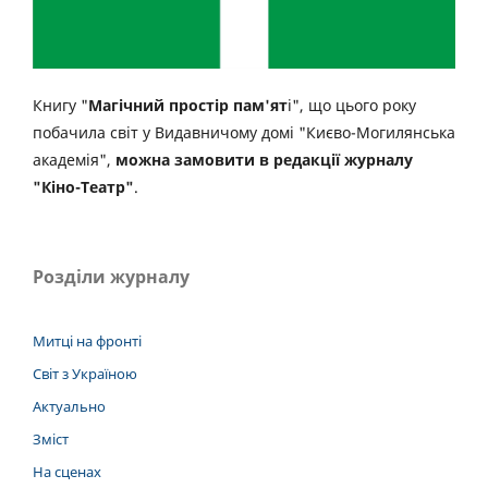
Книгу "
Магічний простір пам'ят
і", що цього року
побачила світ у Видавничому домі "Києво-Могилянська
академія",
можна замовити в редакції журналу
"Кіно-Театр"
.
Розділи журналу
Митці на фронті
Світ з Україною
Актуально
Зміст
На сценах