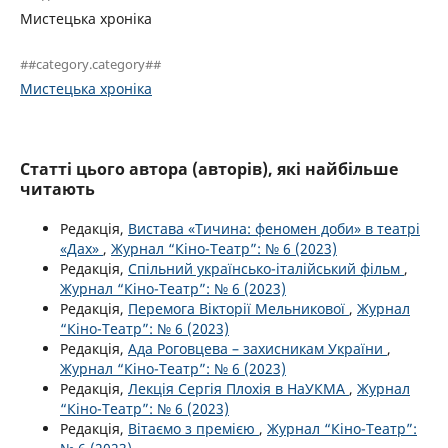
Мистецька хроніка
##category.category##
Мистецька хроніка
Статті цього автора (авторів), які найбільше
читають
Редакція,
Вистава «Тичина: феномен доби» в театрі
«Дах»
,
Журнал “Кіно-Театр”: № 6 (2023)
Редакція,
Спільний українсько-італійський фільм
,
Журнал “Кіно-Театр”: № 6 (2023)
Редакція,
Перемога Вікторії Мельникової
,
Журнал
“Кіно-Театр”: № 6 (2023)
Редакція,
Ада Роговцева – захисникам України
,
Журнал “Кіно-Театр”: № 6 (2023)
Редакція,
Лекція Сергія Плохія в НаУКМА
,
Журнал
“Кіно-Театр”: № 6 (2023)
Редакція,
Вітаємо з премією
,
Журнал “Кіно-Театр”: