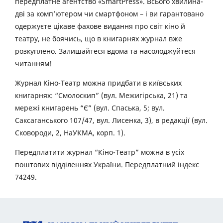
передплатне агентство «SmartPress». Всього хвилина-
дві за комп’ютером чи смартфоном – і ви гарантовано
одержуєте цікаве фахове видання про світ кіно й
театру, не боячись, що в книгарнях журнал вже
розкуплено. Залишайтеся вдома та насолоджуйтеся
читанням!
Журнал Кіно-Театр можна придбати в київських
книгарнях: “Смолоскип” (вул. Межигірська, 21) та
мережі книгарень “Є” (вул. Спаська, 5; вул.
Саксаганського 107/47, вул. Лисенка, 3), в редакції (вул.
Сковороди, 2, НаУКМА, корп. 1).
Передплатити журнал “Кіно-Театр” можна в усіх
поштових відділеннях України. Передплатний індекс
74249.