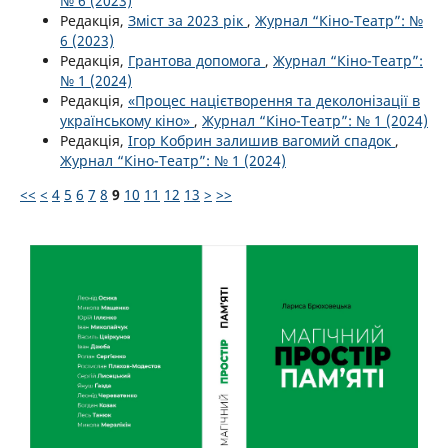
№ 6 (2023)
Редакція,
Зміст за 2023 рік
,
Журнал “Кіно-Театр”: №
6 (2023)
Редакція,
Грантова допомога
,
Журнал “Кіно-Театр”:
№ 1 (2024)
Редакція,
«Процес націєтворення та деколонізації в
українському кіно»
,
Журнал “Кіно-Театр”: № 1 (2024)
Редакція,
Ігор Кобрин залишив вагомий спадок
,
Журнал “Кіно-Театр”: № 1 (2024)
<<
<
4
5
6
7
8
9
10
11
12
13
>
>>