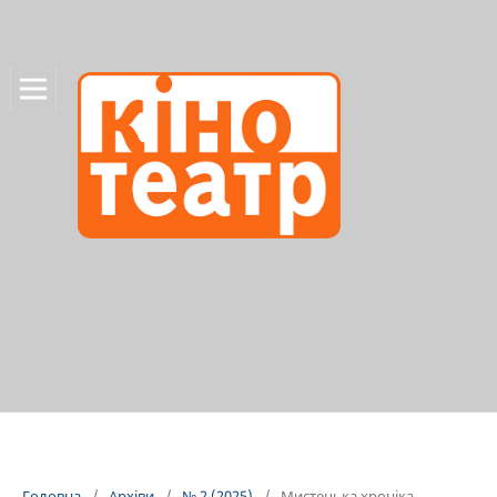
Головна
/
Архіви
/
№ 2 (2025)
/
Мистецька хроніка