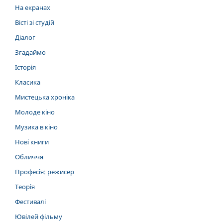
На екранах
Вісті зі студій
Діалог
Згадаймо
Історія
Класика
Мистецька хроніка
Молоде кіно
Музика в кіно
Нові книги
Обличчя
Професія: режисер
Теорія
Фестивалі
Ювілей фільму