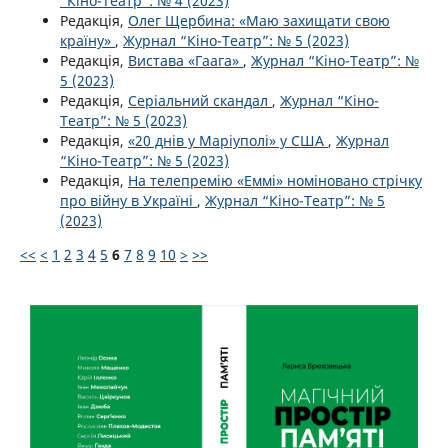
“Кіно-Театр”: № 4 (2023)
Редакція,
Олег Щербина: «Маю захищати свою
країну»
,
Журнал “Кіно-Театр”: № 5 (2023)
Редакція,
Вистава «Гаага»
,
Журнал “Кіно-Театр”: №
5 (2023)
Редакція,
Серіальний скандал
,
Журнал “Кіно-
Театр”: № 5 (2023)
Редакція,
«20 днів у Маріуполі» у США
,
Журнал
“Кіно-Театр”: № 5 (2023)
Редакція,
На телепремію «Еммі» номіновано стрічку
про війну в Україні
,
Журнал “Кіно-Театр”: № 5
(2023)
<<
<
1
2
3
4
5
6
7
8
9
10
>
>>