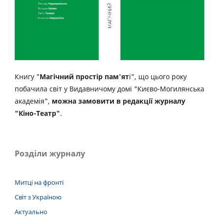
Книгу "
Магічний простір пам'ят
і", що цього року
побачила світ у Видавничому домі "Києво-Могилянська
академія",
можна замовити в редакції журналу
"Кіно-Театр"
.
Розділи журналу
Митці на фронті
Світ з Україною
Актуально