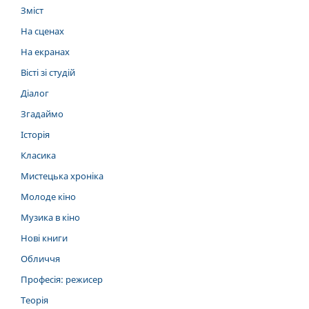
Зміст
На сценах
На екранах
Вісті зі студій
Діалог
Згадаймо
Історія
Класика
Мистецька хроніка
Молоде кіно
Музика в кіно
Нові книги
Обличчя
Професія: режисер
Теорія