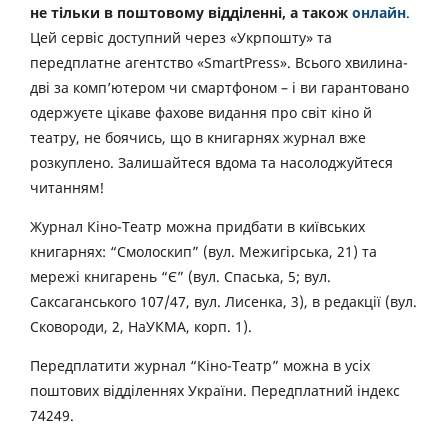
не тільки в поштовому відділенні, а також
онлайн
.
Цей сервіс доступний через «Укрпошту» та
передплатне агентство «SmartPress». Всього хвилина-
дві за комп’ютером чи смартфоном – і ви гарантовано
одержуєте цікаве фахове видання про світ кіно й
театру, не боячись, що в книгарнях журнал вже
розкуплено. Залишайтеся вдома та насолоджуйтеся
читанням!
Журнал Кіно-Театр можна придбати в київських
книгарнях: “Смолоскип” (вул. Межигірська, 21) та
мережі книгарень “Є” (вул. Спаська, 5; вул.
Саксаганського 107/47, вул. Лисенка, 3), в редакції (вул.
Сковороди, 2, НаУКМА, корп. 1).
Передплатити журнал “Кіно-Театр” можна в усіх
поштових відділеннях України. Передплатний індекс
74249.