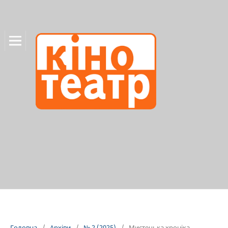
Головна
/
Архіви
/
№ 2 (2025)
/
Мистецька хроніка