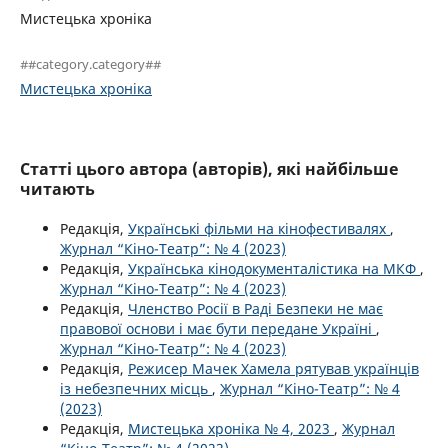
Мистецька хроніка
##category.category##
Мистецька хроніка
Статті цього автора (авторів), які найбільше
читають
Редакція,
Українські фільми на кінофестивалях
,
Журнал “Кіно-Театр”: № 4 (2023)
Редакція,
Українська кінодокументалістика на МКФ
,
Журнал “Кіно-Театр”: № 4 (2023)
Редакція,
Членство Росії в Раді Безпеки не має
правової основи і має бути передане Україні
,
Журнал “Кіно-Театр”: № 4 (2023)
Редакція,
Режисер Мачек Хамела рятував українців
із небезпечних місць
,
Журнал “Кіно-Театр”: № 4
(2023)
Редакція,
Мистецька хроніка № 4, 2023
,
Журнал