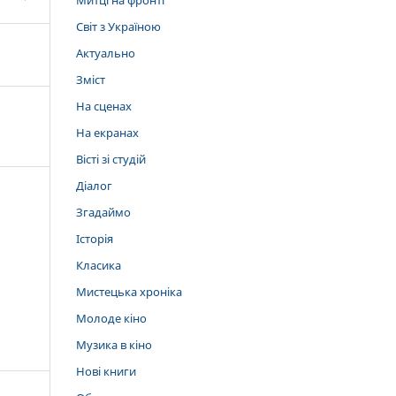
Митці на фронті
Світ з Україною
Актуально
Зміст
На сценах
На екранах
Вісті зі студій
Діалог
Згадаймо
Історія
Класика
Мистецька хроніка
Молоде кіно
Музика в кіно
Нові книги