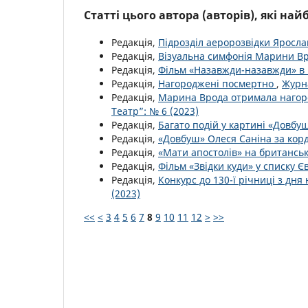
Статті цього автора (авторів), які на
Редакція,
Підрозділ аеророзвідки Яросла
Редакція,
Візуальна симфонія Марини В
Редакція,
Фільм «Назавжди-назавжди» в
Редакція,
Нагороджені посмертно
,
Журна
Редакція,
Марина Врода отримала нагор
Театр”: № 6 (2023)
Редакція,
Багато подій у картині «Довбу
Редакція,
«Довбуш» Олеся Саніна за ко
Редакція,
«Мати апостолів» на британсь
Редакція,
Фільм «Звідки куди» у списку Є
Редакція,
Конкурс до 130-ї річниці з д
(2023)
<<
<
3
4
5
6
7
8
9
10
11
12
>
>>