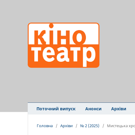
Поточний випуск
Анонси
Архіви
Головна
/
Архіви
/
№ 2 (2025)
/
Мистецька хро