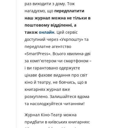
раз виходити з дому. Тож
нагадуємо, що
передплатити
наш журнал можна не тільки в
поштовому відділенні, а
також
онлайн
. Цей сервіс
доступний через «Укрпошту» та
передплатне агентство
«SmartPress». Всього хвилина-дві
за комп’ютером чи смартфоном –
і ви гарантовано одержуєте
цікаве фахове видання про світ
кіно й театру, не боячись, що в
книгарнях журнал вже
розкуплено. Залишайтеся вдома
та насолоджуйтеся читанням!
Журнал Кіно-Театр можна
придбати в київських книгарнях: