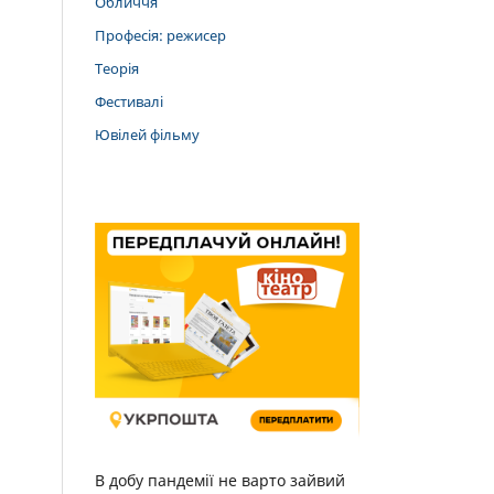
Обличчя
Професія: режисер
Теорія
Фестивалі
Ювілей фільму
В добу пандемії не варто зайвий