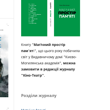
Книгу "
Магічний простір
пам'ят
і", що цього року побачила
світ у Видавничому домі "Києво-
Могилянська академія",
можна
замовити в редакції журналу
"Кіно-Театр"
.
Розділи журналу