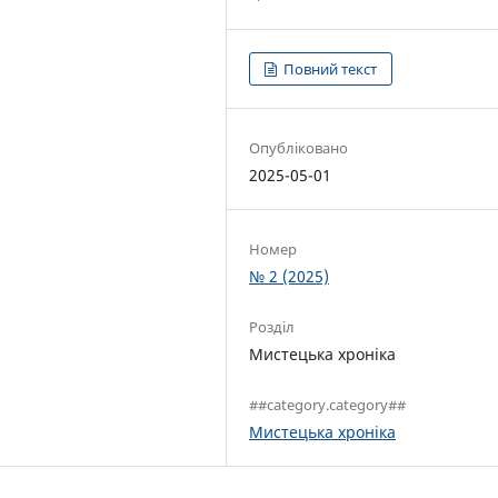
Повний текст
Опубліковано
2025-05-01
Номер
№ 2 (2025)
Розділ
Мистецька хроніка
##category.category##
Мистецька хроніка