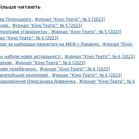
йбільше читають
ва Пілунського
,
Журнал “Кіно-Театр”: № 5 (2023)
роди
,
Журнал “Кіно-Театр”: № 5 (2023)
 програмі «Горизонти»
,
Журнал “Кіно-Театр”: № 5 (2023)
л “Кіно-Театр”: № 6 (2023)
оду за найкращу режисуру на МКФ у Локарно
,
Журнал “Кіно-
ш» набули нової актуальності
,
Журнал “Кіно-Театр”: № 6 (2023)
рдоном
,
Журнал “Кіно-Театр”: № 6 (2023)
кому телебаченні
,
Журнал “Кіно-Театр”: № 6 (2023)
вропейської кінопремії
,
Журнал “Кіно-Театр”: № 6 (2023)
ня народження Олександра Довженка
,
Журнал “Кіно-Театр”: № 6