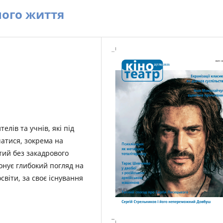
ного життя
елів та учнів, які під
атися, зокрема на
тий без закадрового
понує глибокий погляд на
світи, за своє існування