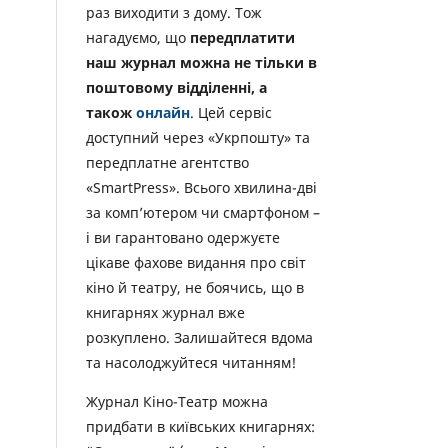
раз виходити з дому. Тож
нагадуємо, що
передплатити
наш журнал можна не тільки в
поштовому відділенні, а
також
онлайн
. Цей сервіс
доступний через «Укрпошту» та
передплатне агентство
«SmartPress». Всього хвилина-дві
за комп’ютером чи смартфоном –
і ви гарантовано одержуєте
цікаве фахове видання про світ
кіно й театру, не боячись, що в
книгарнях журнал вже
розкуплено. Залишайтеся вдома
та насолоджуйтеся читанням!
Журнал Кіно-Театр можна
придбати в київських книгарнях: