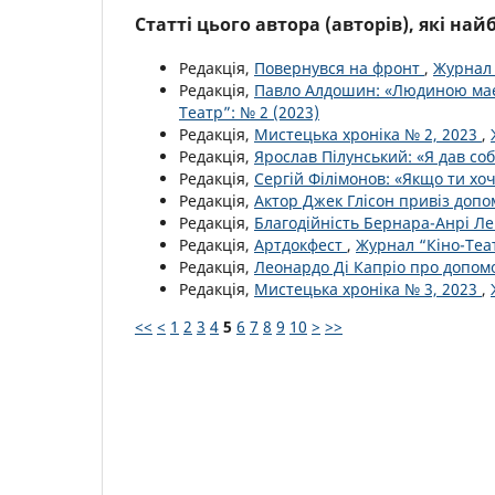
Статті цього автора (авторів), які на
Редакція,
Повернувся на фронт
,
Журнал 
Редакція,
Павло Алдошин: «Людиною має
Театр”: № 2 (2023)
Редакція,
Мистецька хроніка № 2, 2023
,
Редакція,
Ярослав Пілунський: «Я дав со
Редакція,
Сергій Філімонов: «Якщо ти х
Редакція,
Актор Джек Глісон привіз допо
Редакція,
Благодійність Бернара-Анрі Ле
Редакція,
Артдокфест
,
Журнал “Кіно-Теат
Редакція,
Леонардо Ді Капріо про допом
Редакція,
Мистецька хроніка № 3, 2023
,
<<
<
1
2
3
4
5
6
7
8
9
10
>
>>