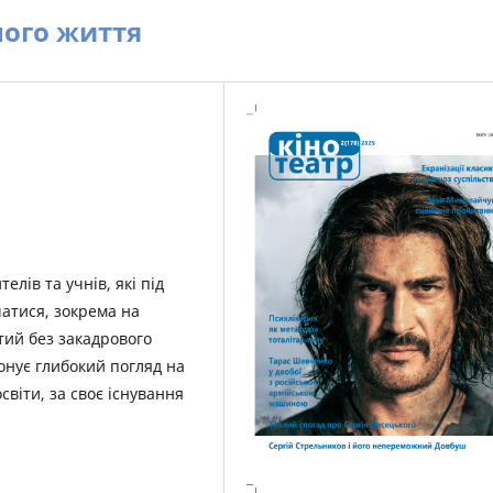
ного життя
елів та учнів, які під
атися, зокрема на
тий без закадрового
понує глибокий погляд на
світи, за своє існування