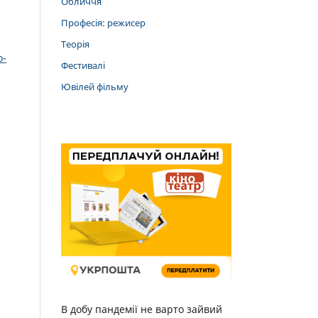
Обличчя
Професія: режисер
Теорія
о-
Фестивалі
Ювілей фільму
В добу пандемії не варто зайвий