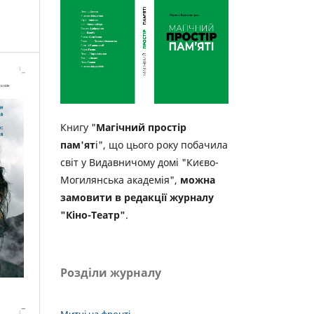
Книгу "
Магічний простір
пам'ят
і", що цього року побачила
світ у Видавничому домі "Києво-
Могилянська академія",
можна
замовити в редакції журналу
"Кіно-Театр"
.
Розділи журналу