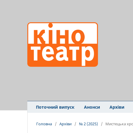
Поточний випуск
Анонси
Архіви
Головна
/
Архіви
/
№ 2 (2025)
/
Мистецька хро