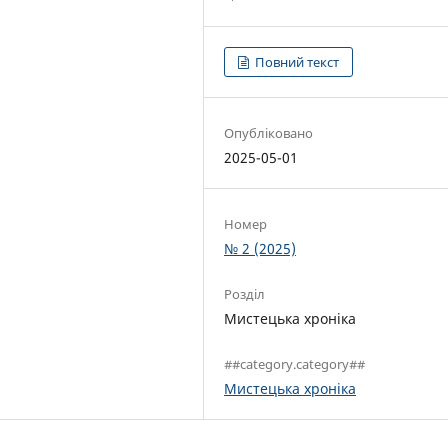
Повний текст
Опубліковано
2025-05-01
Номер
№ 2 (2025)
Розділ
Мистецька хроніка
##category.category##
Мистецька хроніка