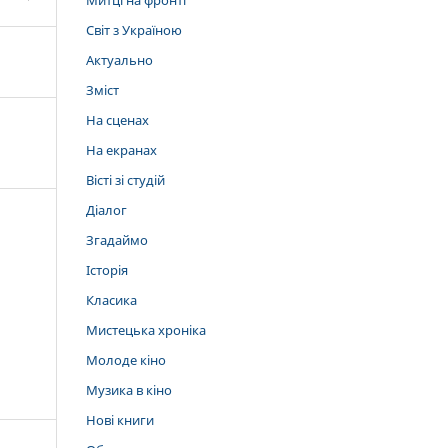
Митці на фронті
Світ з Україною
Актуально
Зміст
На сценах
На екранах
Вісті зі студій
Діалог
Згадаймо
Історія
Класика
Мистецька хроніка
Молоде кіно
Музика в кіно
Нові книги