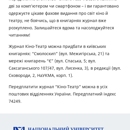
дві за комп’ютером чи смартфоном – і ви гарантовано
одержуєте цікаве фахове видання про світ кіно й
театру, не боячись, що в книгарнях журнал вже
розкуплено. Залишайтеся вдома та насолоджуйтеся
читанням!
Журнал Кіно-Театр можна придбати в київських
книгарнях: “Смолоскип” (вул. Межигірська, 21) та
мережі книгарень “Є” (вул. Спаська, 5; вул.
Саксаганського 107/47, вул. Лисенка, 3), в редакції (вул.
Сковороди, 2, НаУКМА, корп. 1).
Передплатити журнал “Кіно-Театр” можна в усіх
поштових відділеннях України. Передплатний індекс
74249.