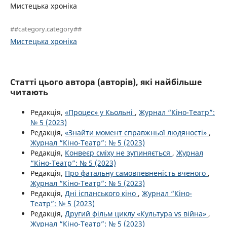
Мистецька хроніка
##category.category##
Мистецька хроніка
Статті цього автора (авторів), які найбільше
читають
Редакція,
«Процес» у Кьольні
,
Журнал “Кіно-Театр”:
№ 5 (2023)
Редакція,
«Знайти момент справжньої людяності»
,
Журнал “Кіно-Театр”: № 5 (2023)
Редакція,
Конвеєр сміху не зупиняється
,
Журнал
“Кіно-Театр”: № 5 (2023)
Редакція,
Про фатальну самовпевненість вченого
,
Журнал “Кіно-Театр”: № 5 (2023)
Редакція,
Дні іспанського кіно
,
Журнал “Кіно-
Театр”: № 5 (2023)
Редакція,
Другий фільм циклу «Культура vs війна»
,
Журнал “Кіно-Театр”: № 5 (2023)