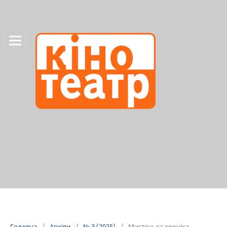
Головна
/
Архіви
/
№ 3 (2025)
/
Мистецька хроніка