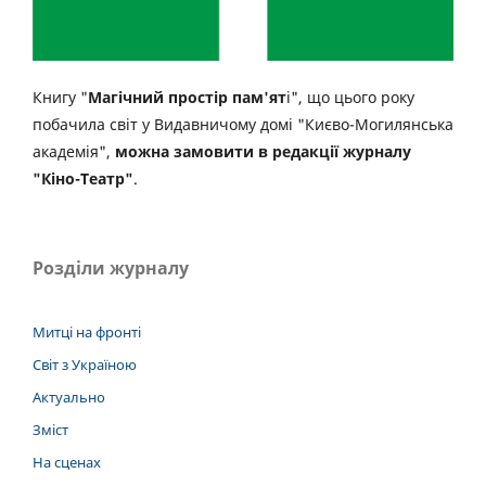
Книгу "
Магічний простір пам'ят
і", що цього року
побачила світ у Видавничому домі "Києво-Могилянська
академія",
можна замовити в редакції журналу
"Кіно-Театр"
.
Розділи журналу
Митці на фронті
Світ з Україною
Актуально
Зміст
На сценах