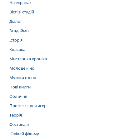
На екранах
Вісті зі студій
Діалог
Згадаймо
Історія
Класика
Мистецька хроніка
Молоде кіно
Музика в кіно
Нові книги
Обличчя
Професія: режисер
Теорія
Фестивалі
Ювілей фільму