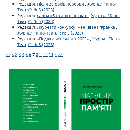
Редакція,
Після 20 років перерви
,
Журнал “Кіно-
Театр”: № 5 (2023)
Редакція,
Фільм «Батько» в прокаті
,
Журнал “Кіно-
Театр”: № 5 (2023)
Редакція,
Лауреати конкурсу імені Івана Франка
,
Журнал “Кіно-Театр”: № 5 (2023)
Редакція,
«Подільська лялька-2023»
,
Журнал “Кіно-
Театр”: № 5 (2023)
<<
<
2
3
4
5
6
7
8
9
10
11
>
>>