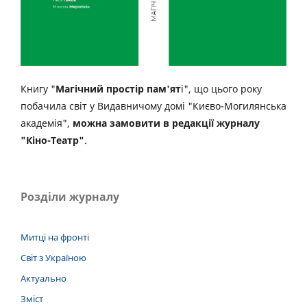
Книгу "
Магічний простір пам'ят
і", що цього року
побачила світ у Видавничому домі "Києво-Могилянська
академія",
можна замовити в редакції журналу
"Кіно-Театр"
.
Розділи журналу
Митці на фронті
Світ з Україною
Актуально
Зміст