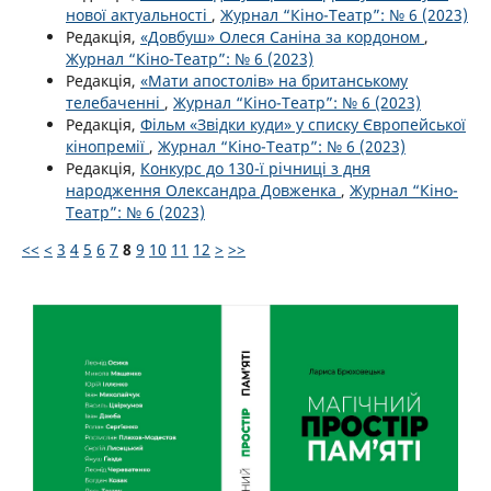
нової актуальності
,
Журнал “Кіно-Театр”: № 6 (2023)
Редакція,
«Довбуш» Олеся Саніна за кордоном
,
Журнал “Кіно-Театр”: № 6 (2023)
Редакція,
«Мати апостолів» на британському
телебаченні
,
Журнал “Кіно-Театр”: № 6 (2023)
Редакція,
Фільм «Звідки куди» у списку Європейської
кінопремії
,
Журнал “Кіно-Театр”: № 6 (2023)
Редакція,
Конкурс до 130-ї річниці з дня
народження Олександра Довженка
,
Журнал “Кіно-
Театр”: № 6 (2023)
<<
<
3
4
5
6
7
8
9
10
11
12
>
>>