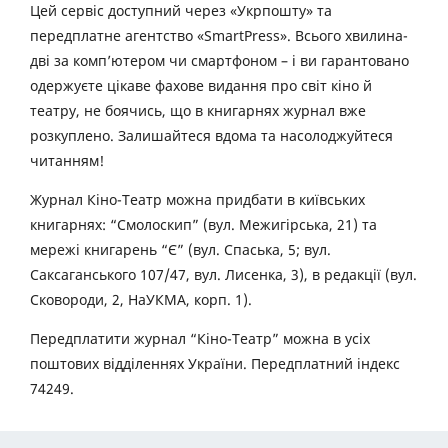
Цей сервіс доступний через «Укрпошту» та
передплатне агентство «SmartPress». Всього хвилина-
дві за комп’ютером чи смартфоном – і ви гарантовано
одержуєте цікаве фахове видання про світ кіно й
театру, не боячись, що в книгарнях журнал вже
розкуплено. Залишайтеся вдома та насолоджуйтеся
читанням!
Журнал Кіно-Театр можна придбати в київських
книгарнях: “Смолоскип” (вул. Межигірська, 21) та
мережі книгарень “Є” (вул. Спаська, 5; вул.
Саксаганського 107/47, вул. Лисенка, 3), в редакції (вул.
Сковороди, 2, НаУКМА, корп. 1).
Передплатити журнал “Кіно-Театр” можна в усіх
поштових відділеннях України. Передплатний індекс
74249.