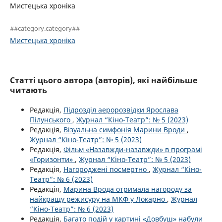
Мистецька хроніка
##category.category##
Мистецька хроніка
Статті цього автора (авторів), які найбільше
читають
Редакція,
Підрозділ аеророзвідки Ярослава
Пілунського
,
Журнал “Кіно-Театр”: № 5 (2023)
Редакція,
Візуальна симфонія Марини Вроди
,
Журнал “Кіно-Театр”: № 5 (2023)
Редакція,
Фільм «Назавжди-назавжди» в програмі
«Горизонти»
,
Журнал “Кіно-Театр”: № 5 (2023)
Редакція,
Нагороджені посмертно
,
Журнал “Кіно-
Театр”: № 6 (2023)
Редакція,
Марина Врода отримала нагороду за
найкращу режисуру на МКФ у Локарно
,
Журнал
“Кіно-Театр”: № 6 (2023)
Редакція,
Багато подій у картині «Довбуш» набули