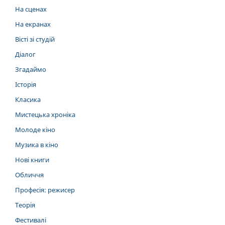
На сценах
На екранах
Вісті зі студій
Діалог
Згадаймо
Історія
Класика
Мистецька хроніка
Молоде кіно
Музика в кіно
Нові книги
Обличчя
Професія: режисер
Теорія
Фестивалі