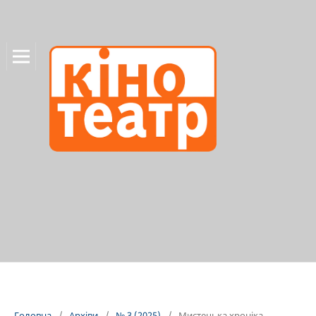
Головна
/
Архіви
/
№ 3 (2025)
/
Мистецька хроніка