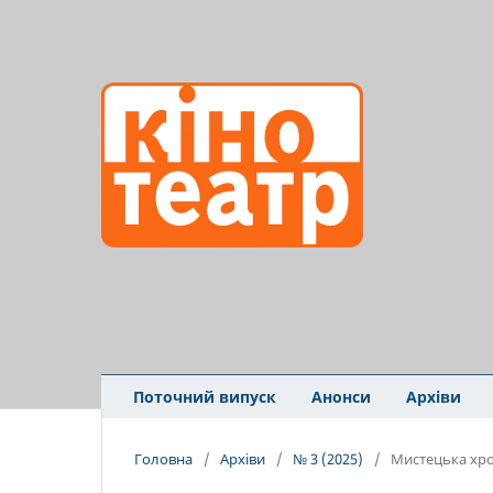
Поточний випуск
Анонси
Архіви
Головна
/
Архіви
/
№ 3 (2025)
/
Мистецька хро