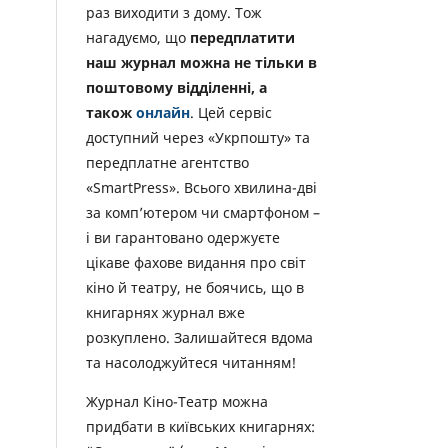
раз виходити з дому. Тож
нагадуємо, що
передплатити
наш журнал можна не тільки в
поштовому відділенні, а
також
онлайн
. Цей сервіс
доступний через «Укрпошту» та
передплатне агентство
«SmartPress». Всього хвилина-дві
за комп’ютером чи смартфоном –
і ви гарантовано одержуєте
цікаве фахове видання про світ
кіно й театру, не боячись, що в
книгарнях журнал вже
розкуплено. Залишайтеся вдома
та насолоджуйтеся читанням!
Журнал Кіно-Театр можна
придбати в київських книгарнях: