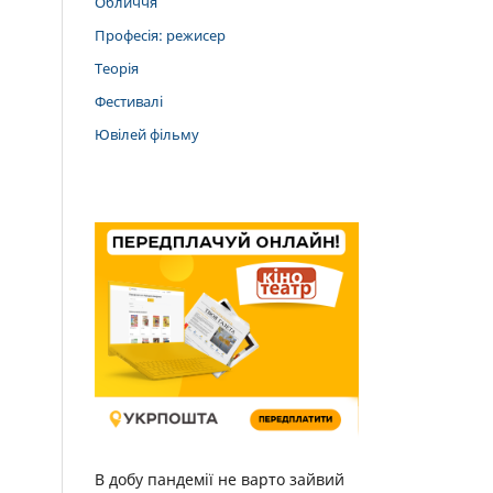
Обличчя
Професія: режисер
Теорія
Фестивалі
Ювілей фільму
В добу пандемії не варто зайвий