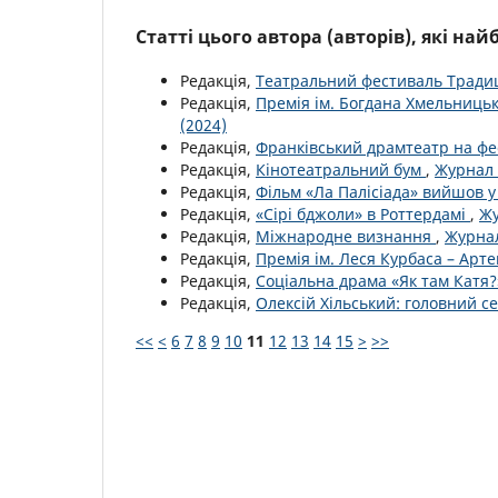
Статті цього автора (авторів), які на
Редакція,
Театральний фестиваль Тради
Редакція,
Премія ім. Богдана Хмельниць
(2024)
Редакція,
Франківський драмтеатр на фе
Редакція,
Кінотеатральний бум
,
Журнал 
Редакція,
Фільм «Ла Палісіада» вийшов 
Редакція,
«Сірі бджоли» в Роттердамі
,
Жу
Редакція,
Міжнародне визнання
,
Журнал
Редакція,
Премія ім. Леся Курбаса – Арт
Редакція,
Соціальна драма «Як там Катя?
Редакція,
Олексій Хільський: головний с
<<
<
6
7
8
9
10
11
12
13
14
15
>
>>