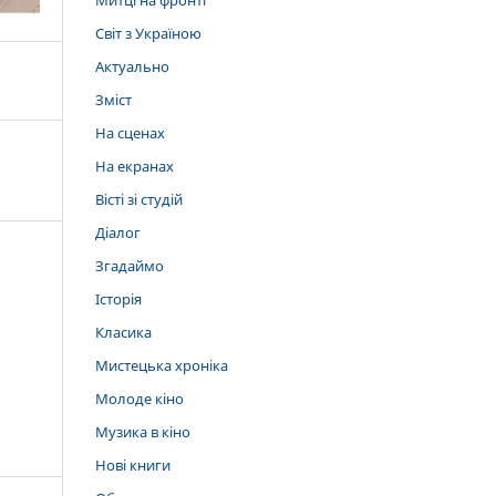
Митці на фронті
Світ з Україною
Актуально
Зміст
На сценах
На екранах
Вісті зі студій
Діалог
Згадаймо
Історія
Класика
Мистецька хроніка
Молоде кіно
Музика в кіно
Нові книги