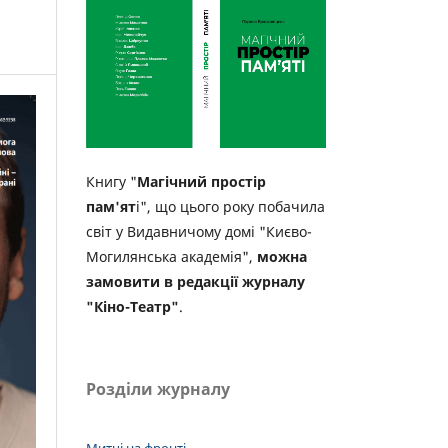
Книгу "
Магічний простір
пам'ят
і", що цього року побачила
світ у Видавничому домі "Києво-
Могилянська академія",
можна
замовити в редакції журналу
"Кіно-Театр"
.
Розділи журналу