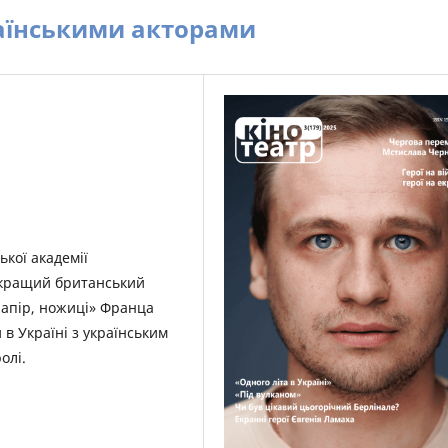
аїнськими акторами
кої академії
айкращий британський
папір, ножиці» Франца
в Україні з українським
олі.