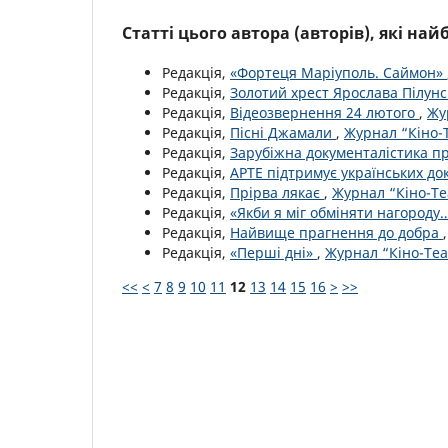
Статті цього автора (авторів), які на
Редакція,
«Фортеця Маріуполь. Саймон»
Редакція,
Золотий хрест Ярослава Пілун
Редакція,
Відеозвернення 24 лютого
,
Жу
Редакція,
Пісні Джамали
,
Журнал “Кіно-Т
Редакція,
Зарубіжна документалістика п
Редакція,
АРТЕ підтримує українських до
Редакція,
Прірва лякає
,
Журнал “Кіно-Те
Редакція,
«Якби я міг обміняти нагороду
Редакція,
Найвище прагнення до добра
Редакція,
«Перші дні»
,
Журнал “Кіно-Теа
<<
<
7
8
9
10
11
12
13
14
15
16
>
>>