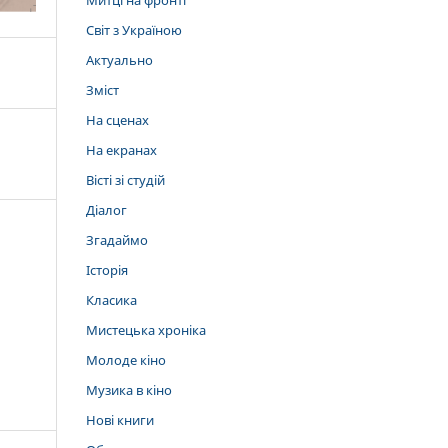
Митці на фронті
Світ з Україною
Актуально
Зміст
На сценах
На екранах
Вісті зі студій
Діалог
Згадаймо
Історія
Класика
Мистецька хроніка
Молоде кіно
Музика в кіно
Нові книги