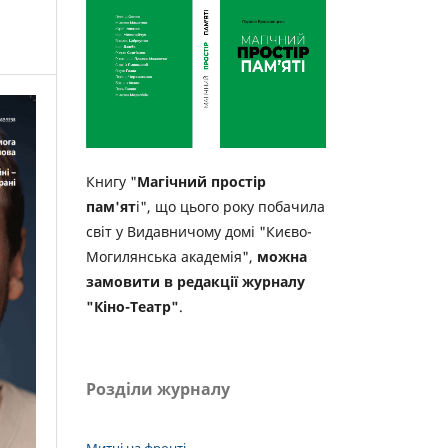
Книгу "
Магічний простір
пам'ят
і", що цього року побачила
світ у Видавничому домі "Києво-
Могилянська академія",
можна
замовити в редакції журналу
"Кіно-Театр"
.
Розділи журналу