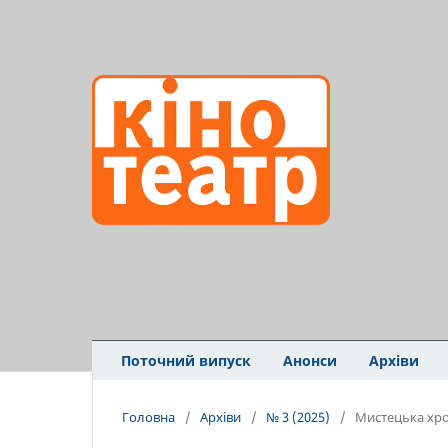
Поточний випуск
Анонси
Архіви
Головна
/
Архіви
/
№ 3 (2025)
/
Мистецька хро