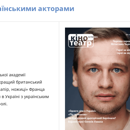
аїнськими акторами
кої академії
айкращий британський
папір, ножиці» Франца
в Україні з українським
олі.