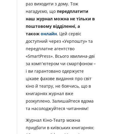
раз виходити з дому. Тож
нагадуємо, що
передплатити
наш журнал можна не тільки в
поштовому відділенні, а
також
онлайн
. Цей сервіс
доступний через «Укрпошту» та
передплатне агентство
«SmartPress». Всього хвилина-дві
за комп’ютером чи смартфоном –
і ви гарантовано одержуєте
цікаве фахове видання про світ
кіно й театру, не боячись, що в
книгарнях журнал вже
розкуплено. Залишайтеся вдома
та насолоджуйтеся читанням!
Журнал Кіно-Театр можна
придбати в київських книгарнях: