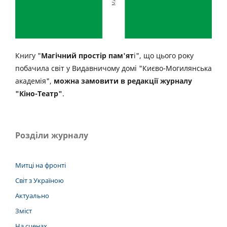
Книгу "
Магічний простір пам'ят
і", що цього року
побачила світ у Видавничому домі "Києво-Могилянська
академія",
можна замовити в редакції журналу
"Кіно-Театр"
.
Розділи журналу
Митці на фронті
Світ з Україною
Актуально
Зміст
На сценах