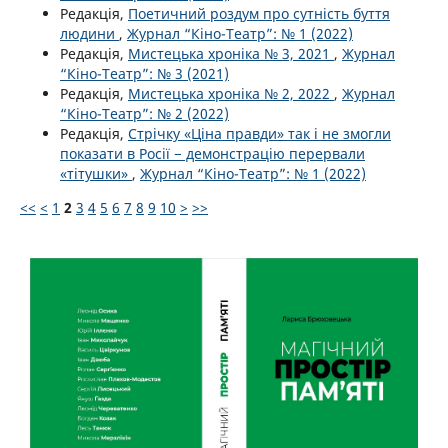
Редакція,
Поетичний роздум про сутність буття
людини
,
Журнал “Кіно-Театр”: № 1 (2022)
Редакція,
Мистецька хроніка № 3, 2021
,
Журнал
“Кіно-Театр”: № 3 (2021)
Редакція,
Мистецька хроніка № 2, 2022
,
Журнал
“Кіно-Театр”: № 2 (2022)
Редакція,
Стрічку «Ціна правди» так і не змогли
показати в Росії − демонстрацію перервали
«тітушки»
,
Журнал “Кіно-Театр”: № 1 (2022)
<<
<
1
2
3
4
5
6
7
8
9
10
>
>>