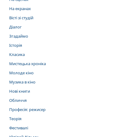
На екранах
Вісті зі студій
Діалог
Згадаймо
Історія
Класика
Мистецька хроніка
Молоде кіно
Музика в кіно
Нові книги
Обличчя
Професія: режисер
Теорія
Фестивалі
Ювілей фільму