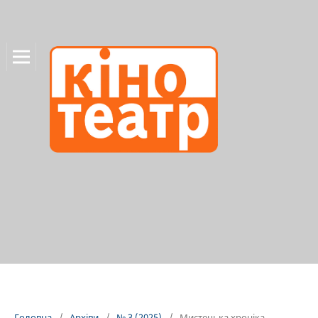
Головна
/
Архіви
/
№ 3 (2025)
/
Мистецька хроніка