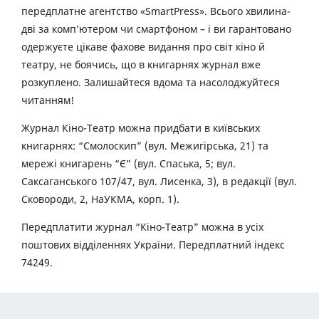
передплатне агентство «SmartPress». Всього хвилина-
дві за комп’ютером чи смартфоном – і ви гарантовано
одержуєте цікаве фахове видання про світ кіно й
театру, не боячись, що в книгарнях журнал вже
розкуплено. Залишайтеся вдома та насолоджуйтеся
читанням!
Журнал Кіно-Театр можна придбати в київських
книгарнях: “Смолоскип” (вул. Межигірська, 21) та
мережі книгарень “Є” (вул. Спаська, 5; вул.
Саксаганського 107/47, вул. Лисенка, 3), в редакції (вул.
Сковороди, 2, НаУКМА, корп. 1).
Передплатити журнал “Кіно-Театр” можна в усіх
поштових відділеннях України. Передплатний індекс
74249.