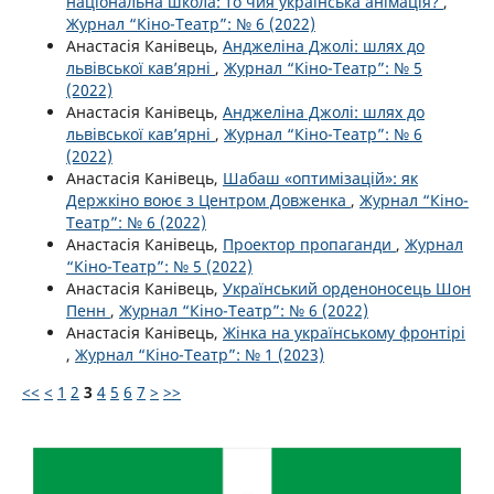
національна школа: то чия українська анімація?
,
Журнал “Кіно-Театр”: № 6 (2022)
Анастасія Канівець,
Анджеліна Джолі: шлях до
львівської кав’ярні
,
Журнал “Кіно-Театр”: № 5
(2022)
Анастасія Канівець,
Анджеліна Джолі: шлях до
львівської кав’ярні
,
Журнал “Кіно-Театр”: № 6
(2022)
Анастасія Канівець,
Шабаш «оптимізацій»: як
Держкіно воює з Центром Довженка
,
Журнал “Кіно-
Театр”: № 6 (2022)
Анастасія Канівець,
Проектор пропаганди
,
Журнал
“Кіно-Театр”: № 5 (2022)
Анастасія Канівець,
Український орденоносець Шон
Пенн
,
Журнал “Кіно-Театр”: № 6 (2022)
Анастасія Канівець,
Жінка на українському фронтірі
,
Журнал “Кіно-Театр”: № 1 (2023)
<<
<
1
2
3
4
5
6
7
>
>>