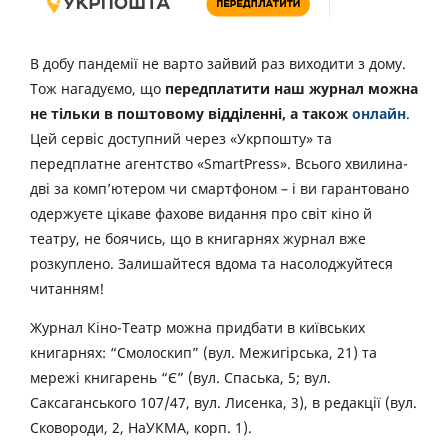
В добу пандемії не варто зайвий раз виходити з дому.
Тож нагадуємо, що
передплатити наш журнал можна
не тільки в поштовому відділенні, а також
онлайн
.
Цей сервіс доступний через «Укрпошту» та
передплатне агентство «SmartPress». Всього хвилина-
дві за комп’ютером чи смартфоном – і ви гарантовано
одержуєте цікаве фахове видання про світ кіно й
театру, не боячись, що в книгарнях журнал вже
розкуплено. Залишайтеся вдома та насолоджуйтеся
читанням!
Журнал Кіно-Театр можна придбати в київських
книгарнях: “Смолоскип” (вул. Межигірська, 21) та
мережі книгарень “Є” (вул. Спаська, 5; вул.
Саксаганського 107/47, вул. Лисенка, 3), в редакції (вул.
Сковороди, 2, НаУКМА, корп. 1).