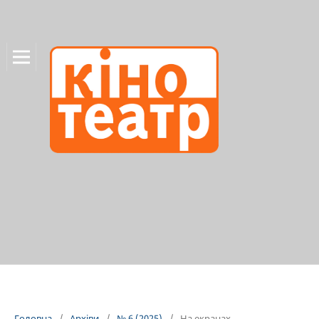
Головна
/
Архіви
/
№ 6 (2025)
/
На екранах