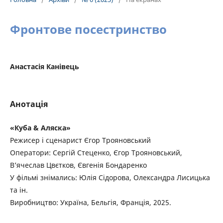
Фронтове посестринство
Анастасія Канівець
Анотація
«Куба & Аляска»
Режисер і сценарист Єгор Трояновський
Оператори: Сергій Стеценко, Єгор Трояновський,
В’ячеслав Цвєтков, Євгенія Бондаренко
У фільмі знімались: Юлія Сідорова, Олександра Лисицька
та ін.
Виробництво: Україна, Бельгія, Франція, 2025.