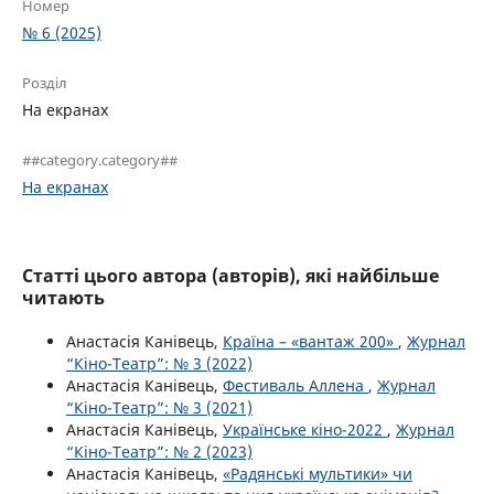
Номер
№ 6 (2025)
Розділ
На екранах
##category.category##
На екранах
Статті цього автора (авторів), які найбільше
читають
Анастасія Канівець,
Країна – «вантаж 200»
,
Журнал
“Кіно-Театр”: № 3 (2022)
Анастасія Канівець,
Фестиваль Аллена
,
Журнал
“Кіно-Театр”: № 3 (2021)
Анастасія Канівець,
Українське кіно-2022
,
Журнал
“Кіно-Театр”: № 2 (2023)
Анастасія Канівець,
«Радянські мультики» чи