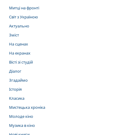
Митці на фронті
Світ з Україною
Актуально
Зміст
На сценах
На екранах
Вісті зі студій
Діалог
Згадаймо
Історія
Класика
Мистецька хроніка
Молоде кіно
Музика в кіно
Нові книги