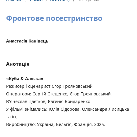
Фронтове посестринство
Анастасія Канівець
Анотація
«Куба & Аляска»
Режисер і сценарист Єгор Трояновський
Оператори: Сергій Стеценко, Єгор Трояновський,
В’ячеслав Цвєтков, Євгенія Бондаренко
У фільмі знімались: Юлія Сідорова, Олександра Лисицька
та ін.
Виробництво: Україна, Бельгія, Франція, 2025.