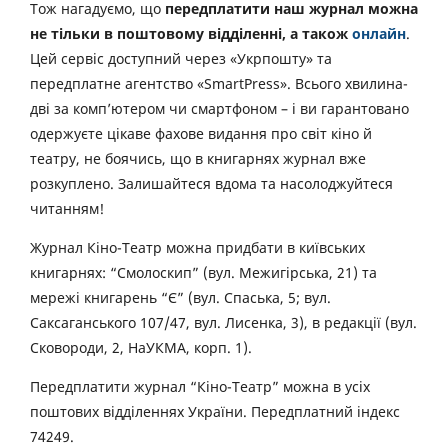
Тож нагадуємо, що
передплатити наш журнал можна
не тільки в поштовому відділенні, а також
онлайн
.
Цей сервіс доступний через «Укрпошту» та
передплатне агентство «SmartPress». Всього хвилина-
дві за комп’ютером чи смартфоном – і ви гарантовано
одержуєте цікаве фахове видання про світ кіно й
театру, не боячись, що в книгарнях журнал вже
розкуплено. Залишайтеся вдома та насолоджуйтеся
читанням!
Журнал Кіно-Театр можна придбати в київських
книгарнях: “Смолоскип” (вул. Межигірська, 21) та
мережі книгарень “Є” (вул. Спаська, 5; вул.
Саксаганського 107/47, вул. Лисенка, 3), в редакції (вул.
Сковороди, 2, НаУКМА, корп. 1).
Передплатити журнал “Кіно-Театр” можна в усіх
поштових відділеннях України. Передплатний індекс
74249.