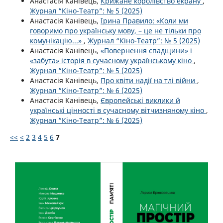
Анастасія Канівець,
Крижане королівство екрану
,
Журнал “Кіно-Театр”: № 5 (2025)
Анастасія Канівець,
Ірина Правило: «Коли ми
говоримо про українську мову, – це не тільки про
комунікацію...»
,
Журнал “Кіно-Театр”: № 5 (2025)
Анастасія Канівець,
«Повернення спадщини» і
«забута» історія в сучасному українському кіно
,
Журнал “Кіно-Театр”: № 5 (2025)
Анастасія Канівець,
Про квіти надії на тлі війни
,
Журнал “Кіно-Театр”: № 6 (2025)
Анастасія Канівець,
Європейські виклики й
українські цінності в сучасному вітчизняному кіно
,
Журнал “Кіно-Театр”: № 6 (2025)
<<
<
2
3
4
5
6
7