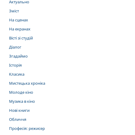
Актуально
Зміст
На сценах
На екранах
Вісті зі студій
Діалог
Згадаймо
Історія
Класика
Мистецька хроніка
Молоде кіно
Музика в кіно
Нові книги
Обличчя
Професія: режисер