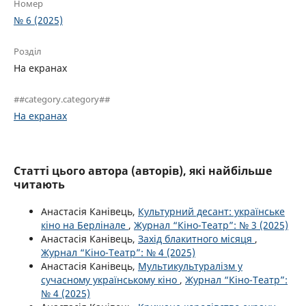
Номер
№ 6 (2025)
Розділ
На екранах
##category.category##
На екранах
Статті цього автора (авторів), які найбільше
читають
Анастасія Канівець,
Культурний десант: українське
кіно на Берлінале
,
Журнал “Кіно-Театр”: № 3 (2025)
Анастасія Канівець,
Захід блакитного місяця
,
Журнал “Кіно-Театр”: № 4 (2025)
Анастасія Канівець,
Мультикультуралізм у
сучасному українському кіно
,
Журнал “Кіно-Театр”:
№ 4 (2025)