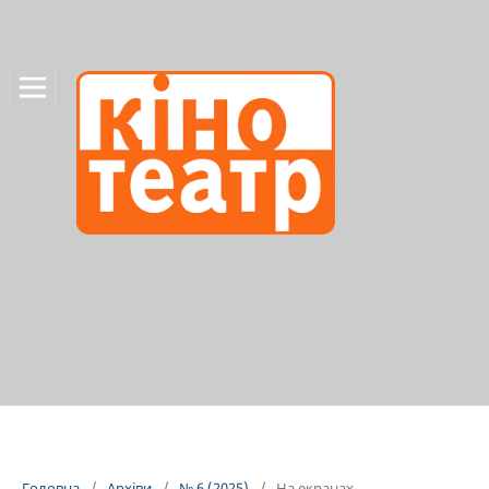
Головна
/
Архіви
/
№ 6 (2025)
/
На екранах