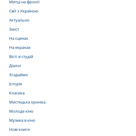
Митці на фронті
Світ з Україною
Актуально
Зміст
На сценах
На екранах
Вісті зі студій
Діалог
Згадаймо
Історія
Класика
Мистецька хроніка
Молоде кіно
Музика в кіно
Нові книги