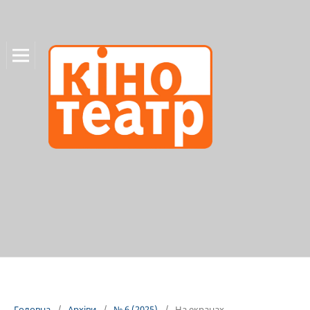
Головна
/
Архіви
/
№ 6 (2025)
/
На екранах