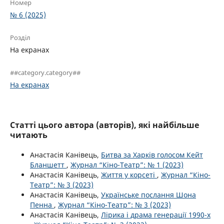
Номер
№ 6 (2025)
Розділ
На екранах
##category.category##
На екранах
Статті цього автора (авторів), які найбільше
читають
Анастасія Канівець,
Битва за Харків голосом Кейт
Бланшетт
,
Журнал “Кіно-Театр”: № 1 (2023)
Анастасія Канівець,
Життя у корсеті
,
Журнал “Кіно-
Театр”: № 3 (2023)
Анастасія Канівець,
Українське послання Шона
Пенна
,
Журнал “Кіно-Театр”: № 3 (2023)
Анастасія Канівець,
Лірика і драма генерації 1990-х