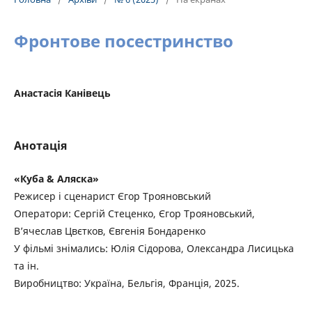
Фронтове посестринство
Анастасія Канівець
Анотація
«Куба & Аляска»
Режисер і сценарист Єгор Трояновський
Оператори: Сергій Стеценко, Єгор Трояновський,
В’ячеслав Цвєтков, Євгенія Бондаренко
У фільмі знімались: Юлія Сідорова, Олександра Лисицька
та ін.
Виробництво: Україна, Бельгія, Франція, 2025.