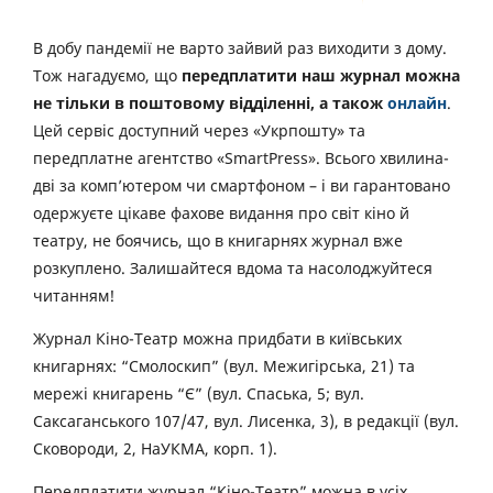
В добу пандемії не варто зайвий раз виходити з дому.
Тож нагадуємо, що
передплатити наш журнал можна
не тільки в поштовому відділенні, а також
онлайн
.
Цей сервіс доступний через «Укрпошту» та
передплатне агентство «SmartPress». Всього хвилина-
дві за комп’ютером чи смартфоном – і ви гарантовано
одержуєте цікаве фахове видання про світ кіно й
театру, не боячись, що в книгарнях журнал вже
розкуплено. Залишайтеся вдома та насолоджуйтеся
читанням!
Журнал Кіно-Театр можна придбати в київських
книгарнях: “Смолоскип” (вул. Межигірська, 21) та
мережі книгарень “Є” (вул. Спаська, 5; вул.
Саксаганського 107/47, вул. Лисенка, 3), в редакції (вул.
Сковороди, 2, НаУКМА, корп. 1).
Передплатити журнал “Кіно-Театр” можна в усіх