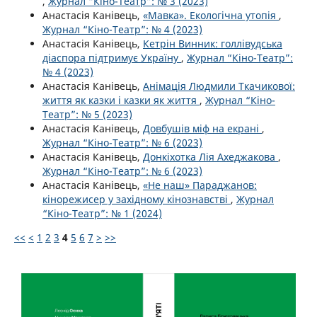
,
Журнал “Кіно-Театр”: № 3 (2023)
Анастасія Канівець,
«Мавка». Екологічна утопія
,
Журнал “Кіно-Театр”: № 4 (2023)
Анастасія Канівець,
Кетрін Винник: голлівудська
діаспора підтримує Україну
,
Журнал “Кіно-Театр”:
№ 4 (2023)
Анастасія Канівець,
Анімація Людмили Ткачикової:
життя як казки і казки як життя
,
Журнал “Кіно-
Театр”: № 5 (2023)
Анастасія Канівець,
Довбушів міф на екрані
,
Журнал “Кіно-Театр”: № 6 (2023)
Анастасія Канівець,
Донкіхотка Лія Ахеджакова
,
Журнал “Кіно-Театр”: № 6 (2023)
Анастасія Канівець,
«Не наш» Параджанов:
кінорежисер у західному кінознавстві
,
Журнал
“Кіно-Театр”: № 1 (2024)
<<
<
1
2
3
4
5
6
7
>
>>