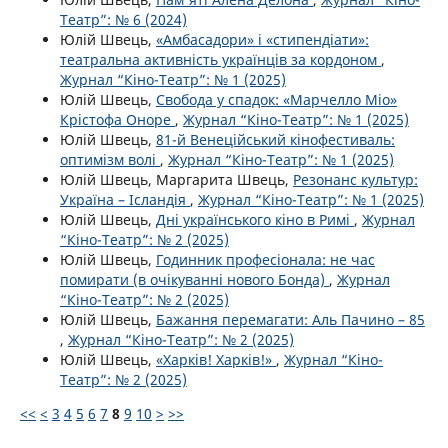
Театр”: № 6 (2024)
Юлій Швець,
«Амбасадори» і «стипендіати»:
театральна активність українців за кордоном
,
Журнал “Кіно-Театр”: № 1 (2025)
Юлій Швець,
Свобода у спадок: «Марчелло Міо»
Крістофа Оноре
,
Журнал “Кіно-Театр”: № 1 (2025)
Юлій Швець,
81-й Венеційський кінофестиваль:
оптимізм волі
,
Журнал “Кіно-Театр”: № 1 (2025)
Юлій Швець, Маргарита Швець,
Резонанс культур:
Україна – Ісландія
,
Журнал “Кіно-Театр”: № 1 (2025)
Юлій Швець,
Дні українського кіно в Римі
,
Журнал
“Кіно-Театр”: № 2 (2025)
Юлій Швець,
Годинник професіонала: не час
помирати (в очікуваннi нового Бонда)
,
Журнал
“Кіно-Театр”: № 2 (2025)
Юлій Швець,
Бажання перемагати: Аль Пачино – 85
,
Журнал “Кіно-Театр”: № 2 (2025)
Юлій Швець,
«Харків! Харків!»
,
Журнал “Кіно-
Театр”: № 2 (2025)
<<
<
3
4
5
6
7
8
9
10
>
>>