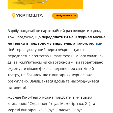
В добу пандемії не варто зайвий раз виходити з дому.
Тож нагадуємо, що
передплатити наш журнал можна
не тільки в поштовому відділенні, а також
онлайн
.
Цей сервіс доступний через «Укрпошту» та
передплатне агентство «SmartPress». Всього хвилина-
дві за комп’ютером чи смартфоном – і ви гарантовано
одержуєте цікаве фахове видання про світ кіно й
театру, не боячись, що в книгарнях журнал вже
розкуплено. Залишайтеся вдома та насолоджуйтеся
читанням!
Журнал Кіно-Театр можна придбати в київських
книгарнях: “Смолоскип” (вул. Межигірська, 21) та
мережі книгарень “Є” (вул. Спаська, 5; вул.