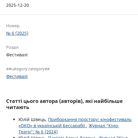
2025-12-20
Номер
№ 6 (2025)
Розділ
Фестивалі
##category.category##
Фестивалі
Статті цього автора (авторів), які найбільше
читають
Юлій Швець,
Приборкання простору: кінофестиваль
«ОКО» в українській Бессарабії
,
Журнал “Кіно-
Театр”: № 6 (2024)
Юлій Швець,
Пам'яті Алена Делона
,
Журнал “Кіно-