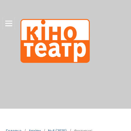
Головна
/
Архіви
/
№ 6 (2025)
/
Фестивалі