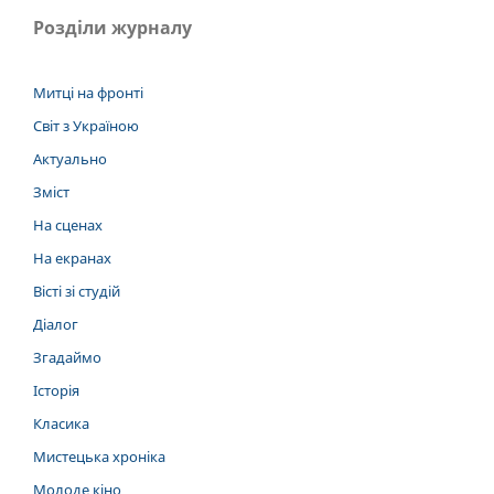
Розділи журналу
Митці на фронті
Світ з Україною
Актуально
Зміст
На сценах
На екранах
Вісті зі студій
Діалог
Згадаймо
Історія
Класика
Мистецька хроніка
Молоде кіно