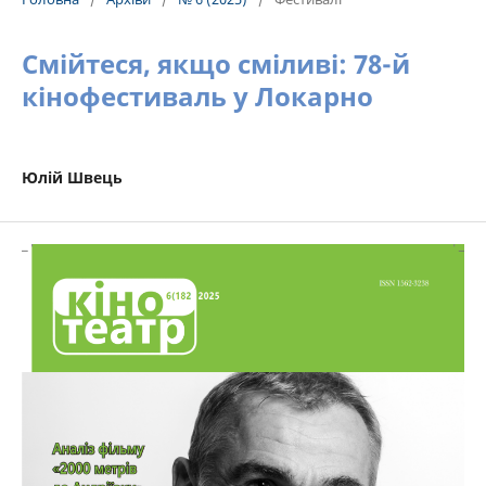
Смійтеся, якщо сміливі: 78-й
кінофестиваль у Локарно
Юлій Швець