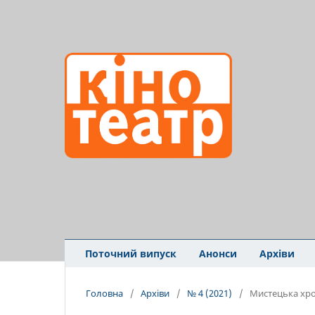
Поточний випуск
Анонси
Архіви
Головна
/
Архіви
/
№ 4 (2021)
/
Мистецька хро