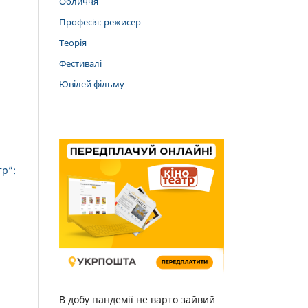
Обличчя
Професія: режисер
Теорія
Фестивалі
Ювілей фільму
тр”:
В добу пандемії не варто зайвий