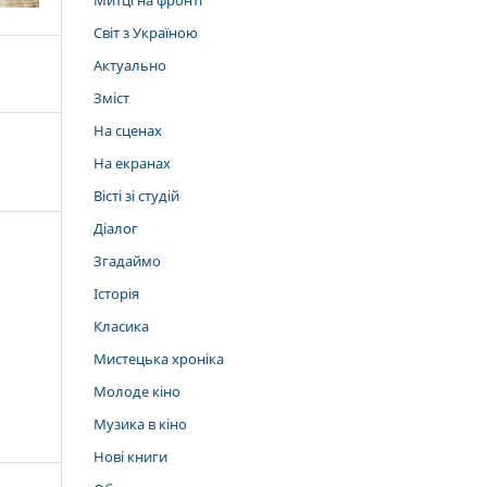
Митці на фронті
Світ з Україною
Актуально
Зміст
На сценах
На екранах
Вісті зі студій
Діалог
Згадаймо
Історія
Класика
Мистецька хроніка
Молоде кіно
Музика в кіно
Нові книги