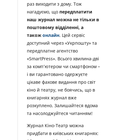
раз виходити з дому. Тож
нагадуємо, що
передплатити
наш журнал можна не тільки в
поштовому відділенні, а
також
онлайн
. Цей сервіс
доступний через «Укрпошту» та
передплатне агентство
«SmartPress». Всього хвилина-дві
за комп’ютером чи смартфоном –
і ви гарантовано одержуєте
цікаве фахове видання про світ
кіно й театру, не боячись, що в
книгарнях журнал вже
розкуплено. Залишайтеся вдома
та насолоджуйтеся читанням!
Журнал Кіно-Театр можна
придбати в київських книгарнях: