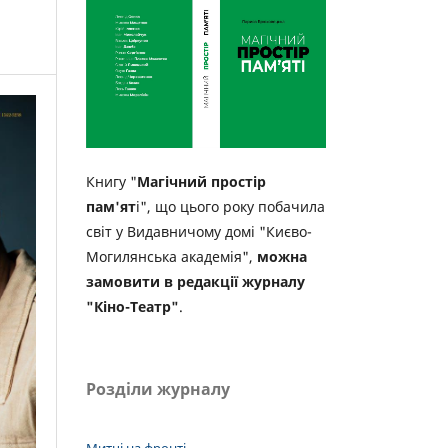
Книгу "
Магічний простір
пам'ят
і", що цього року побачила
світ у Видавничому домі "Києво-
Могилянська академія",
можна
замовити в редакції журналу
"Кіно-Театр"
.
Розділи журналу