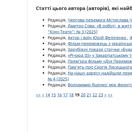
Статті цього автора (авторів), які на
Редакція,
Чергова перемога Мстислава Ч
Редакція,
Дмитро Сова: «В роботі, в житт
“Кіно-Театр”: № 3 (2025)
Редакція,
Актор і воїн Юрій Феліпенко
,
Ж
Редакція,
Фільм-переможець з українсь
Редакція,
Зарубіжні покази стрічки «Буд
Редакція,
«Річард ІІІ» у Закарпатському 
Редакція,
Прем’єра фільму «Дух Перемо
Редакція,
Пам'ять про Сергія Лисецьког
Редакція,
На нашу адресу надійшли приві
№ 4 (2025)
Редакція,
Володимир Яценко: між фронт
<<
<
14
15
16
17
18
19
20
21
22
23
>
>>