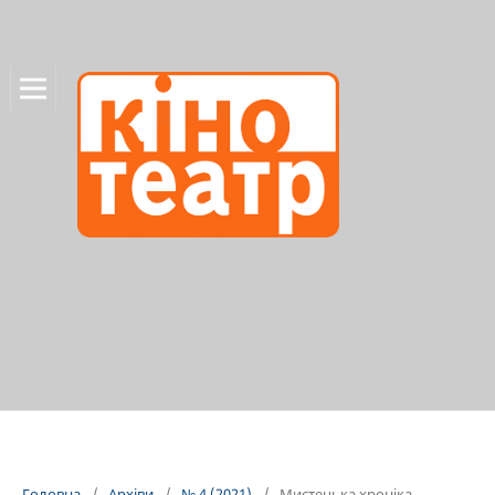
Головна
/
Архіви
/
№ 4 (2021)
/
Мистецька хроніка