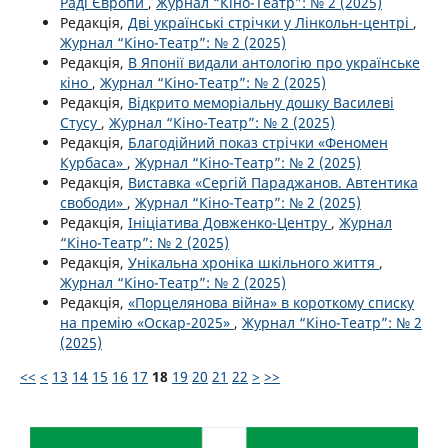
Раді Європи
,
Журнал “Кіно-Театр”: № 2 (2025)
Редакція,
Дві українські стрічки у Лінкольн-центрі
,
Журнал “Кіно-Театр”: № 2 (2025)
Редакція,
В Японії видали антологію про українське
кіно
,
Журнал “Кіно-Театр”: № 2 (2025)
Редакція,
Відкрито меморіальну дошку Василеві
Стусу
,
Журнал “Кіно-Театр”: № 2 (2025)
Редакція,
Благодійний показ стрічки «Феномен
Курбаса»
,
Журнал “Кіно-Театр”: № 2 (2025)
Редакція,
Виставка «Сергій Параджанов. Автентика
свободи»
,
Журнал “Кіно-Театр”: № 2 (2025)
Редакція,
Ініціатива Довженко-Центру
,
Журнал
“Кіно-Театр”: № 2 (2025)
Редакція,
Унікальна хроніка шкільного життя
,
Журнал “Кіно-Театр”: № 2 (2025)
Редакція,
«Порцелянова війна» в короткому списку
на премію «Оскар-2025»
,
Журнал “Кіно-Театр”: № 2
(2025)
<<
<
13
14
15
16
17
18
19
20
21
22
>
>>