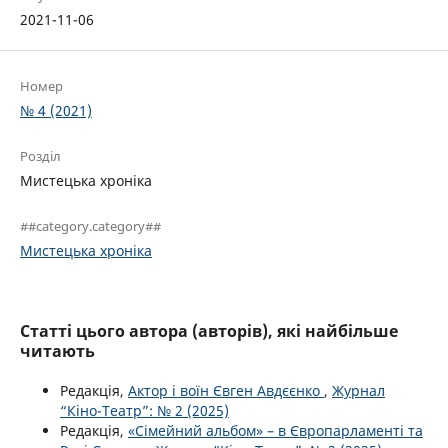
2021-11-06
Номер
№ 4 (2021)
Розділ
Мистецька хроніка
##category.category##
Мистецька хроніка
Статті цього автора (авторів), які найбільше
читають
Редакція,
Актор і воїн Євген Авдєєнко
,
Журнал
“Кіно-Театр”: № 2 (2025)
Редакція,
«Сімейний альбом» – в Європарламенті та