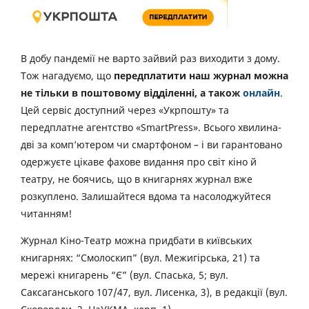
В добу пандемії не варто зайвий раз виходити з дому.
Тож нагадуємо, що
передплатити наш журнал можна
не тільки в поштовому відділенні, а також
онлайн
.
Цей сервіс доступний через «Укрпошту» та
передплатне агентство «SmartPress». Всього хвилина-
дві за комп’ютером чи смартфоном – і ви гарантовано
одержуєте цікаве фахове видання про світ кіно й
театру, не боячись, що в книгарнях журнал вже
розкуплено. Залишайтеся вдома та насолоджуйтеся
читанням!
Журнал Кіно-Театр можна придбати в київських
книгарнях: “Смолоскип” (вул. Межигірська, 21) та
мережі книгарень “Є” (вул. Спаська, 5; вул.
Саксаганського 107/47, вул. Лисенка, 3), в редакції (вул.