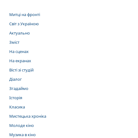
Митці на фронті
Світ з Україною
Актуально
Зміст
На сценах
На екранах
Вісті зі студій
Діалог
Згадаймо
Історія
Класика
Мистецька хроніка
Молоде кіно
Музика в кіно