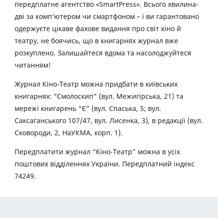
передплатне агентство «SmartPress». Всього хвилина-
дві за комп’ютером чи смартфоном – і ви гарантовано
одержуєте цікаве фахове видання про світ кіно й
театру, не боячись, що в книгарнях журнал вже
розкуплено. Залишайтеся вдома та насолоджуйтеся
читанням!
Журнал Кіно-Театр можна придбати в київських
книгарнях: “Смолоскип” (вул. Межигірська, 21) та
мережі книгарень “Є” (вул. Спаська, 5; вул.
Саксаганського 107/47, вул. Лисенка, 3), в редакції (вул.
Сковороди, 2, НаУКМА, корп. 1).
Передплатити журнал “Кіно-Театр” можна в усіх
поштових відділеннях України. Передплатний індекс
74249.