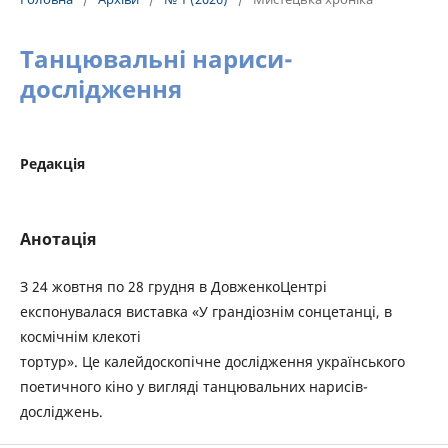
Танцювальні нариси-
дослідження
Редакція
Анотація
З 24 жовтня по 28 грудня в ДовженкоЦентрі
експонувалася виставка «У грандіознім сонцетанці, в
космічнім клекоті
тортур». Це калейдоскопічне дослідження українського
поетичного кіно у вигляді танцювальних нарисів-
досліджень.