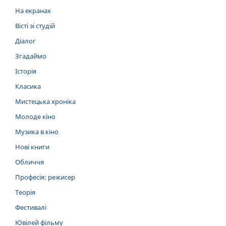
На екранах
Вісті зі студій
Діалог
Згадаймо
Історія
Класика
Мистецька хроніка
Молоде кіно
Музика в кіно
Нові книги
Обличчя
Професія: режисер
Теорія
Фестивалі
Ювілей фільму