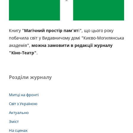
Книгу "
Магічний простір пам'ят
і", що цього року
побачила світ у Видавничому домі "Києво-Могилянська
академія",
можна замовити в редакції журналу
"Кіно-Театр"
.
Розділи журналу
Митці на фронті
Світ з Україною
Актуально
Зміст
На сценах