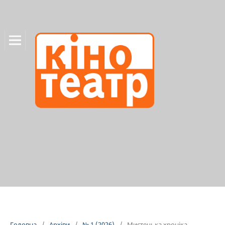
Головна
/
Архіви
/
№ 1 (2026)
/
Мистецька хроніка