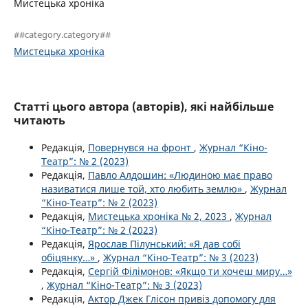
Мистецька хроніка
##category.category##
Мистецька хроніка
Статті цього автора (авторів), які найбільше
читають
Редакція,
Повернувся на фронт
,
Журнал “Кіно-
Театр”: № 2 (2023)
Редакція,
Павло Алдошин: «Людиною має право
називатися лише той, хто любить землю»
,
Журнал
“Кіно-Театр”: № 2 (2023)
Редакція,
Мистецька хроніка № 2, 2023
,
Журнал
“Кіно-Театр”: № 2 (2023)
Редакція,
Ярослав Пілунський: «Я дав собі
обіцянку…»
,
Журнал “Кіно-Театр”: № 3 (2023)
Редакція,
Сергій Філімонов: «Якщо ти хочеш миру…»
,
Журнал “Кіно-Театр”: № 3 (2023)
Редакція,
Актор Джек Глісон привіз допомогу для