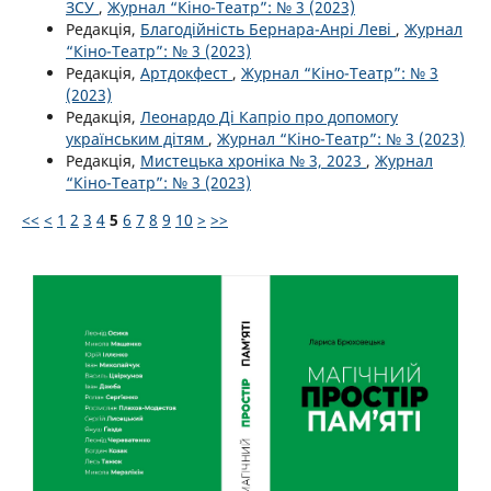
ЗСУ
,
Журнал “Кіно-Театр”: № 3 (2023)
Редакція,
Благодійність Бернара-Анрі Леві
,
Журнал
“Кіно-Театр”: № 3 (2023)
Редакція,
Артдокфест
,
Журнал “Кіно-Театр”: № 3
(2023)
Редакція,
Леонардо Ді Капріо про допомогу
українським дітям
,
Журнал “Кіно-Театр”: № 3 (2023)
Редакція,
Мистецька хроніка № 3, 2023
,
Журнал
“Кіно-Театр”: № 3 (2023)
<<
<
1
2
3
4
5
6
7
8
9
10
>
>>