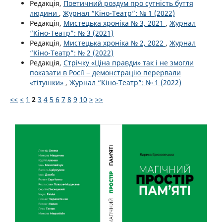
Редакція,
Поетичний роздум про сутність буття
людини
,
Журнал “Кіно-Театр”: № 1 (2022)
Редакція,
Мистецька хроніка № 3, 2021
,
Журнал
“Кіно-Театр”: № 3 (2021)
Редакція,
Мистецька хроніка № 2, 2022
,
Журнал
“Кіно-Театр”: № 2 (2022)
Редакція,
Стрічку «Ціна правди» так і не змогли
показати в Росії − демонстрацію перервали
«тітушки»
,
Журнал “Кіно-Театр”: № 1 (2022)
<<
<
1
2
3
4
5
6
7
8
9
10
>
>>