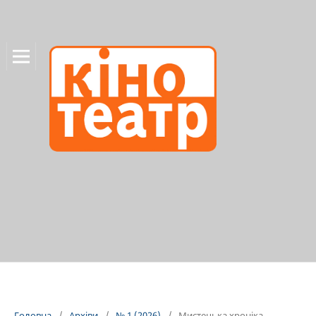
Головна
/
Архіви
/
№ 1 (2026)
/
Мистецька хроніка