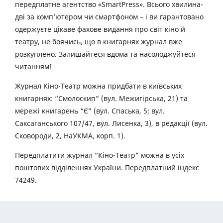
передплатне агентство «SmartPress». Всього хвилина-
дві за комп’ютером чи смартфоном – і ви гарантовано
одержуєте цікаве фахове видання про світ кіно й
театру, не боячись, що в книгарнях журнал вже
розкуплено. Залишайтеся вдома та насолоджуйтеся
читанням!
Журнал Кіно-Театр можна придбати в київських
книгарнях: “Смолоскип” (вул. Межигірська, 21) та
мережі книгарень “Є” (вул. Спаська, 5; вул.
Саксаганського 107/47, вул. Лисенка, 3), в редакції (вул.
Сковороди, 2, НаУКМА, корп. 1).
Передплатити журнал “Кіно-Театр” можна в усіх
поштових відділеннях України. Передплатний індекс
74249.