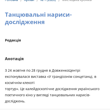
Танцювальні нариси-
дослідження
Редакція
Анотація
З 24 жовтня по 28 грудня в ДовженкоЦентрі
експонувалася виставка «У грандіознім сонцетанці, в
космічнім клекоті
тортур». Це калейдоскопічне дослідження українського
поетичного кіно у вигляді танцювальних нарисів-
досліджень.