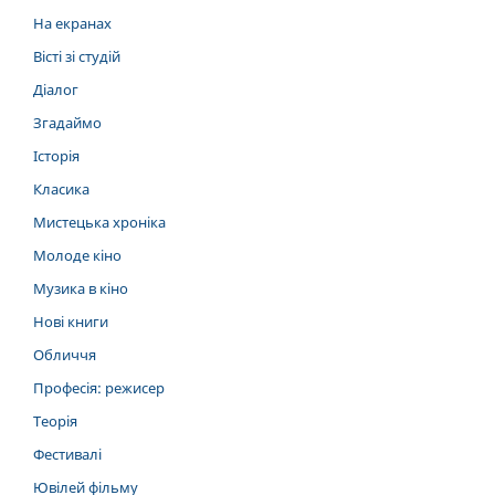
На екранах
Вісті зі студій
Діалог
Згадаймо
Історія
Класика
Мистецька хроніка
Молоде кіно
Музика в кіно
Нові книги
Обличчя
Професія: режисер
Теорія
Фестивалі
Ювілей фільму