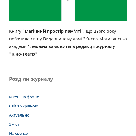
Книгу "
Магічний простір пам'ят
і", що цього року
побачила світ у Видавничому домі "Києво-Могилянська
академія",
можна замовити в редакції журналу
"Кіно-Театр"
.
Розділи журналу
Митці на фронті
Світ з Україною
Актуально
Зміст
На сценах