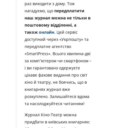
раз виходити з дому. Тож
нагадуємо, що
передплатити
наш журнал можна не тільки в
поштовому відділенні, а
також
онлайн
. Цей сервіс
доступний через «Укрпошту» та
передплатне агентство
«SmartPress». Всього хвилина-дві
за комп’ютером чи смартфоном –
і ви гарантовано одержуєте
цікаве фахове видання про світ
кіно й театру, не боячись, що в
книгарнях журнал вже
розкуплено. Залишайтеся вдома
та насолоджуйтеся читанням!
Журнал Кіно-Театр можна
придбати в київських книгарнях: