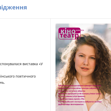
лідження
кспонувалася виставка «У
аїнського поетичного
нь.