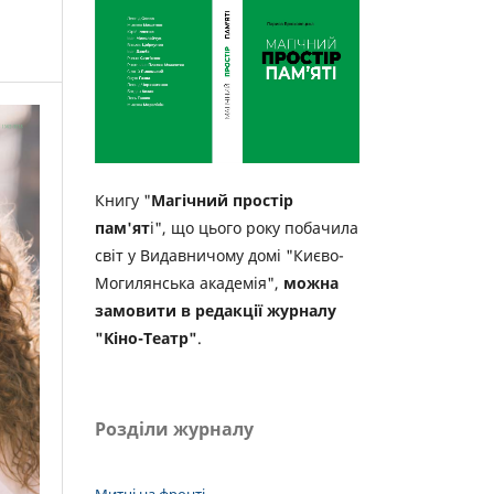
Книгу "
Магічний простір
пам'ят
і", що цього року побачила
світ у Видавничому домі "Києво-
Могилянська академія",
можна
замовити в редакції журналу
"Кіно-Театр"
.
Розділи журналу