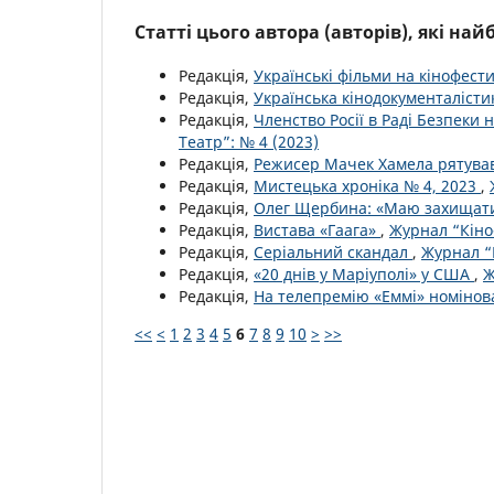
Статті цього автора (авторів), які на
Редакція,
Українські фільми на кінофест
Редакція,
Українська кінодокументаліст
Редакція,
Членство Росії в Раді Безпеки 
Театр”: № 4 (2023)
Редакція,
Режисер Мачек Хамела рятував
Редакція,
Мистецька хроніка № 4, 2023
,
Редакція,
Олег Щербина: «Маю захищати
Редакція,
Вистава «Гаага»
,
Журнал “Кіно-
Редакція,
Серіальний скандал
,
Журнал “К
Редакція,
«20 днів у Маріуполі» у США
,
Ж
Редакція,
На телепремію «Еммі» номінова
<<
<
1
2
3
4
5
6
7
8
9
10
>
>>