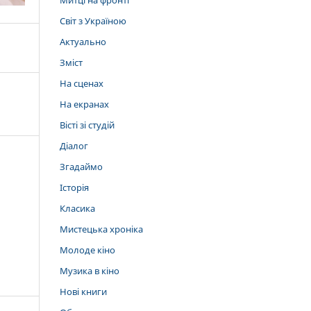
Митці на фронті
Світ з Україною
Актуально
Зміст
На сценах
На екранах
Вісті зі студій
Діалог
Згадаймо
Історія
Класика
Мистецька хроніка
Молоде кіно
Музика в кіно
Нові книги