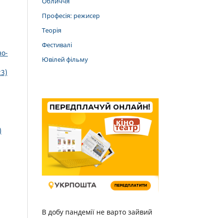
Обличчя
Професія: режисер
Теорія
Фестивалі
но-
Ювілей фільму
23)
)
В добу пандемії не варто зайвий