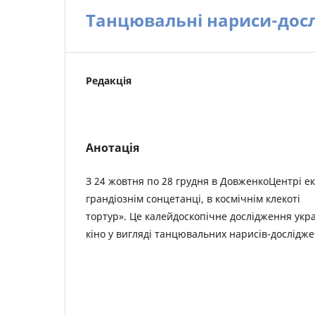
Танцювальні нариси-дос
Редакція
Анотація
З 24 жовтня по 28 грудня в ДовженкоЦентрі е
грандіознім сонцетанці, в космічнім клекоті
тортур». Це калейдоскопічне дослідження укр
кіно у вигляді танцювальних нарисів-дослідже