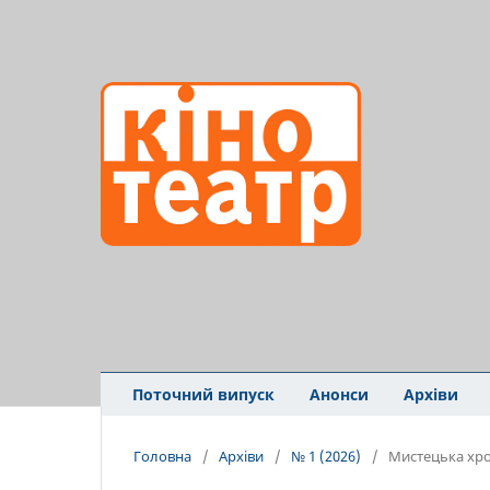
Поточний випуск
Анонси
Архіви
Головна
/
Архіви
/
№ 1 (2026)
/
Мистецька хро