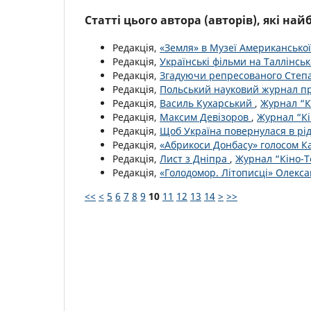
Статті цього автора (авторів), які на
Редакція,
«Земля» в Музеї Американської
Редакція,
Українські фільми на Таллінсь
Редакція,
Згадуючи репресованого Сте
Редакція,
Польський науковий журнал пр
Редакція,
Василь Кухарський
,
Журнал “Кі
Редакція,
Максим Девізоров
,
Журнал “Кі
Редакція,
Щоб Україна повернулася в рі
Редакція,
«Абрикоси Донбасу» голосом К
Редакція,
Лист з Дніпра
,
Журнал “Кіно-Т
Редакція,
«Голодомор. Літописці» Олекс
<<
<
5
6
7
8
9
10
11
12
13
14
>
>>