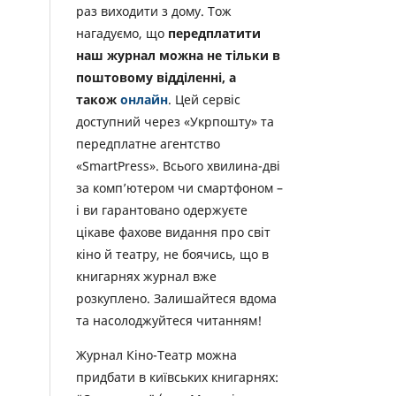
раз виходити з дому. Тож
нагадуємо, що
передплатити
наш журнал можна не тільки в
поштовому відділенні, а
також
онлайн
. Цей сервіс
доступний через «Укрпошту» та
передплатне агентство
«SmartPress». Всього хвилина-дві
за комп’ютером чи смартфоном –
і ви гарантовано одержуєте
цікаве фахове видання про світ
кіно й театру, не боячись, що в
книгарнях журнал вже
розкуплено. Залишайтеся вдома
та насолоджуйтеся читанням!
Журнал Кіно-Театр можна
придбати в київських книгарнях: