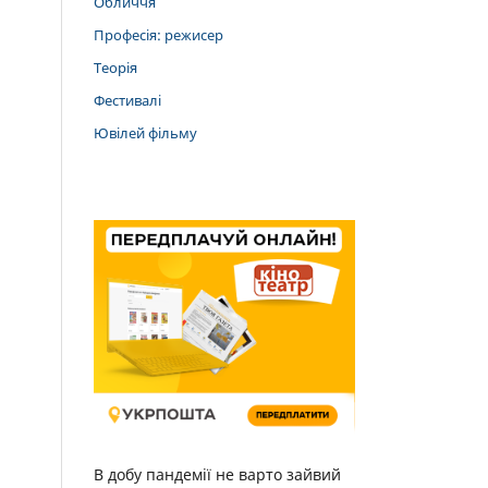
Обличчя
Професія: режисер
Теорія
Фестивалі
Ювілей фільму
В добу пандемії не варто зайвий