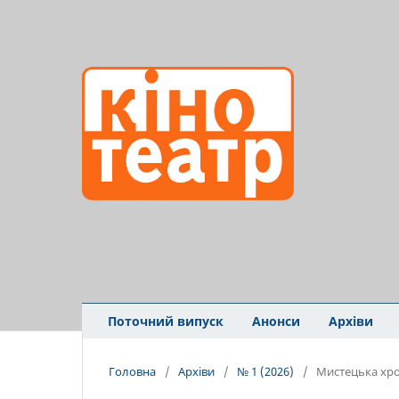
Поточний випуск
Анонси
Архіви
Головна
/
Архіви
/
№ 1 (2026)
/
Мистецька хро