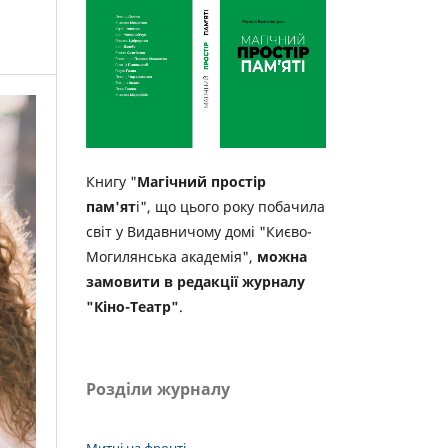
Книгу "
Магічний простір
пам'ят
і", що цього року побачила
світ у Видавничому домі "Києво-
Могилянська академія",
можна
замовити в редакції журналу
"Кіно-Театр"
.
Розділи журналу