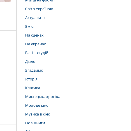
Митці на фронті
Світ з Україною
Актуально
Зміст
На сценах
На екранах
Вісті зі студій
Діалог
Згадаймо
Історія
Класика
Мистецька хроніка
Молоде кіно
Музика в кіно
Нові книги