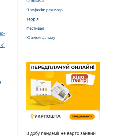
Обличчя
Професія: режисер
Теорія
Фестивалі
но-
Ювілей фільму
23)
)
В добу пандемії не варто зайвий