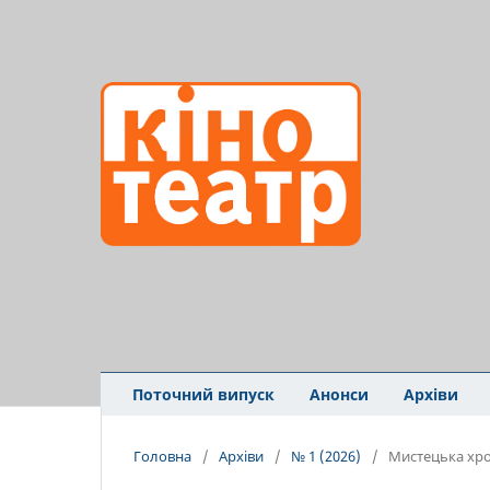
Поточний випуск
Анонси
Архіви
Головна
/
Архіви
/
№ 1 (2026)
/
Мистецька хро