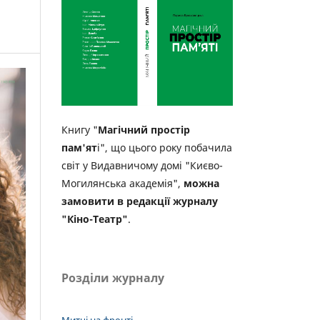
Книгу "
Магічний простір
пам'ят
і", що цього року побачила
світ у Видавничому домі "Києво-
Могилянська академія",
можна
замовити в редакції журналу
"Кіно-Театр"
.
Розділи журналу