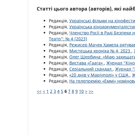
Статті цього автора (авторів), які на
Редакція,
Українські фільми на кінофест
Редакція,
Українська кінодокументаліст
Редакція,
Членство Росії в Раді Безпеки 
Театр”: № 4 (2023)
Редакція,
Режисер Мачек Хамела рятував
Редакція,
Мистецька хроніка № 4, 2023
,
Редакція,
Олег Щербина: «Маю захищати
Редакція,
Вистава «Гаага»
,
Журнал “Кіно-
Редакція,
Серіальний скандал
,
Журнал “К
Редакція,
«20 днів у Маріуполі» у США
,
Ж
Редакція,
На телепремію «Еммі» номінова
<<
<
1
2
3
4
5
6
7
8
9
10
>
>>