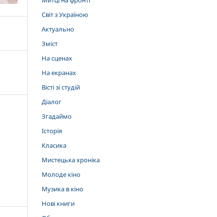
Митці на фронті
Світ з Україною
Актуально
Зміст
На сценах
На екранах
Вісті зі студій
Діалог
Згадаймо
Історія
Класика
Мистецька хроніка
Молоде кіно
Музика в кіно
Нові книги