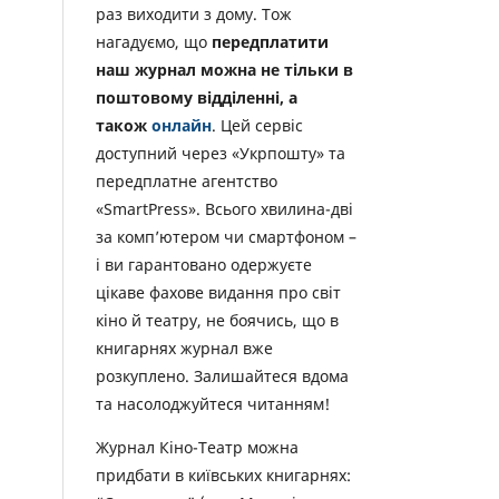
раз виходити з дому. Тож
нагадуємо, що
передплатити
наш журнал можна не тільки в
поштовому відділенні, а
також
онлайн
. Цей сервіс
доступний через «Укрпошту» та
передплатне агентство
«SmartPress». Всього хвилина-дві
за комп’ютером чи смартфоном –
і ви гарантовано одержуєте
цікаве фахове видання про світ
кіно й театру, не боячись, що в
книгарнях журнал вже
розкуплено. Залишайтеся вдома
та насолоджуйтеся читанням!
Журнал Кіно-Театр можна
придбати в київських книгарнях: