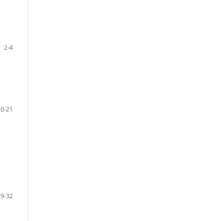
2-4
20-21
29-32