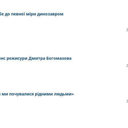
бе до певної міри динозавром
сенс режисури Дмитра Богомазова
ня ми почувалися рідними людьми»