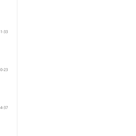
31-33
20-23
34-37