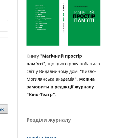
Книгу "
Магічний простір
пам'ят
і", що цього року побачила
світ у Видавничому домі "Києво-
Могилянська академія",
можна
замовити в редакції журналу
"Кіно-Театр"
.
ук
Розділи журналу