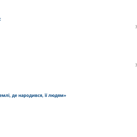
с
млі, де народився, її людям»