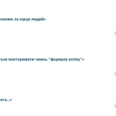
 воюємо за серця людей»
ться повторювати чиюсь “формулу успіху”»
рога…»