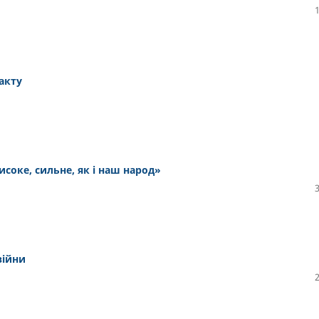
 акту
соке, сильне, як і наш народ»
війни