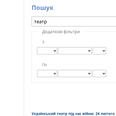
Пошук
Додаткові фільтри
З
По
Український театр під час війни: 24 лютого 