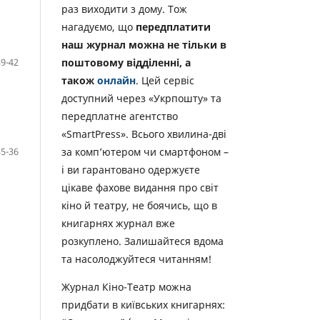
раз виходити з дому. Тож
нагадуємо, що
передплатити
наш журнал можна не тільки в
39-42
поштовому відділенні, а
також
онлайн
. Цей сервіс
доступний через «Укрпошту» та
передплатне агентство
«SmartPress». Всього хвилина-дві
35-36
за комп’ютером чи смартфоном –
і ви гарантовано одержуєте
цікаве фахове видання про світ
кіно й театру, не боячись, що в
книгарнях журнал вже
розкуплено. Залишайтеся вдома
та насолоджуйтеся читанням!
Журнал Кіно-Театр можна
придбати в київських книгарнях: