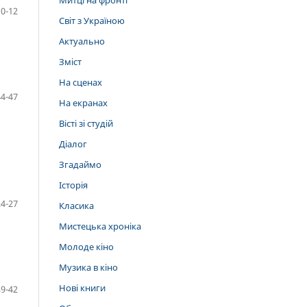
Митці на фронті
10-12
Світ з Україною
Актуально
Зміст
На сценах
44-47
На екранах
Вісті зі студій
Діалог
Згадаймо
Історія
24-27
Класика
Мистецька хроніка
Молоде кіно
Музика в кіно
Нові книги
39-42