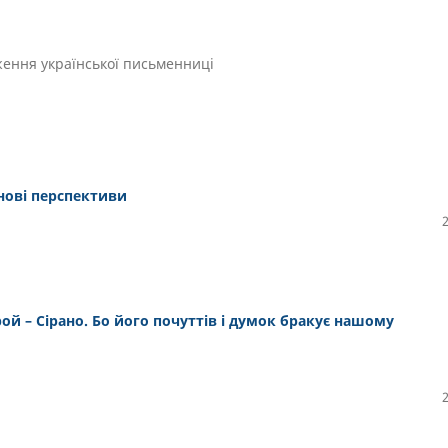
дження української письменниці
 нові перспективи
ой – Сірано. Бо його почуттів і думок бракує нашому