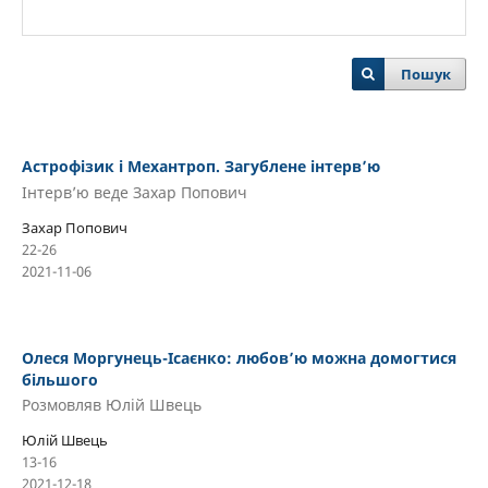
Пошук
Астрофізик і Механтроп. Загублене інтерв’ю
Інтерв’ю веде Захар Попович
Захар Попович
22-26
2021-11-06
Олеся Моргунець-Ісаєнко: любов’ю можна домогтися
більшого
Розмовляв Юлій Швець
Юлій Швець
13-16
2021-12-18