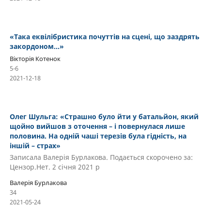
«Така еквілібристика почуттів на сцені, що заздрять
закордоном…»
Вікторія Котенок
5-6
2021-12-18
Олег Шульга: «Страшно було йти у батальйон, який
щойно вийшов з оточення – і повернулася лише
половина. На одній чаші терезів була гідність, на
іншій – страх»
Записала Валерія Бурлакова. Подається скорочено за:
Цензор.Нет. 2 січня 2021 р
Валерія Бурлакова
34
2021-05-24