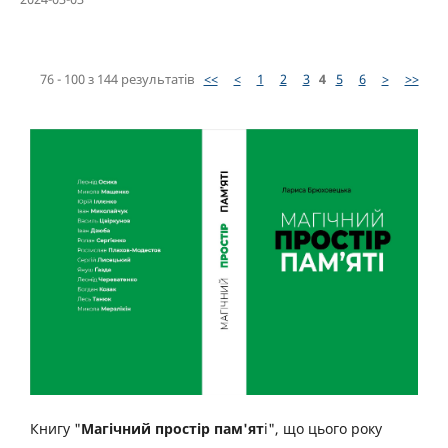
76 - 100 з 144 результатів
<<
<
1
2
3
4
5
6
>
>>
Книгу "
Магічний простір пам'ят
і", що цього року