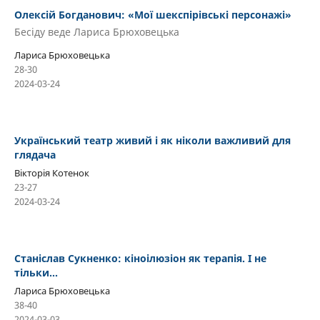
Олексій Богданович: «Мої шекспірівські персонажі»
Бесіду веде Лариса Брюховецька
Лариса Брюховецька
28-30
2024-03-24
Український театр живий і як ніколи важливий для
глядача
Вікторія Котенок
23-27
2024-03-24
Станіслав Сукненко: кіноілюзіон як терапія. І не
тільки...
Лариса Брюховецька
38-40
2024-03-03