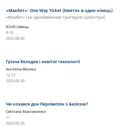
«Макбет»: One Way Ticket (Квиток в один кінець)
«Макбет» (за однойменною трагедією Шекспіра)
Юлій Швець
9-10
2025-08-20
Грізна безодня і новітні технології
Ангеліна Велика
12-13
2025-05-30
Чи кохався дон Перлімплін з Белісою?
Світлана Максименко
11
2025-05-30