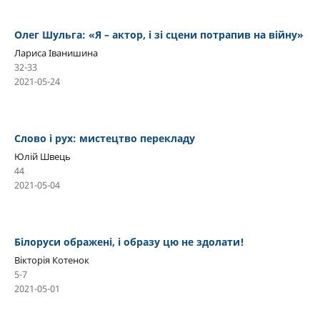
Олег Шульга: «Я – актор, і зі сцени потрапив на війну»
Лариса Іванишина
32-33
2021-05-24
Слово і рух: мистецтво перекладу
Юлій Швець
44
2021-05-04
Білоруси ображені, і образу цю не здолати!
Вікторія Котенок
5-7
2021-05-01