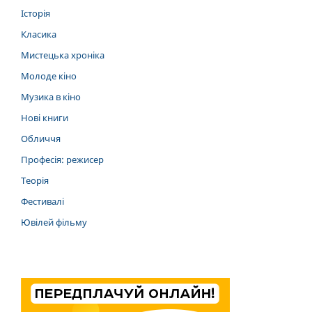
Історія
Класика
Мистецька хроніка
Молоде кіно
Музика в кіно
Нові книги
Обличчя
Професія: режисер
Теорія
Фестивалі
Ювілей фільму