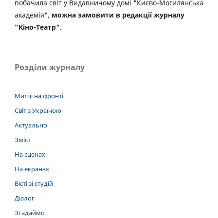
побачила світ у Видавничому домі "Києво-Могилянська
академія",
можна замовити в редакції журналу
"Кіно-Театр"
.
Розділи журналу
Митці на фронті
Світ з Україною
Актуально
Зміст
На сценах
На екранах
Вісті зі студій
Діалог
Згадаймо