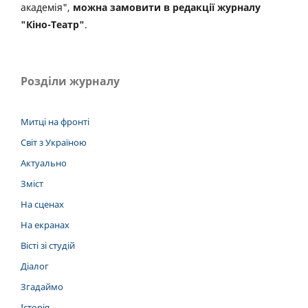
академія",
можна замовити в редакції журналу
"Кіно-Театр"
.
Розділи журналу
Митці на фронті
Світ з Україною
Актуально
Зміст
На сценах
На екранах
Вісті зі студій
Діалог
Згадаймо
Історія