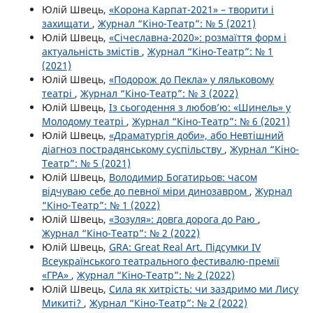
Юлій Швець,
«Корона Карпат-2021» – творити і
захищати
,
Журнал “Кіно-Театр”: № 5 (2021)
Юлій Швець,
«Січеславна-2020»: розмаїття форм і
актуальність змістів
,
Журнал “Кіно-Театр”: № 1
(2021)
Юлій Швець,
«Подорож до Пекла» у ляльковому
театрі
,
Журнал “Кіно-Театр”: № 3 (2022)
Юлій Швець,
Із сьогодення з любов’ю: «Шинель» у
Молодому театрі
,
Журнал “Кіно-Театр”: № 6 (2021)
Юлій Швець,
«Драматургія доби», або Невтішний
діагноз пострадянському суспільству
,
Журнал “Кіно-
Театр”: № 5 (2021)
Юлій Швець,
Володимир Богатирьов: часом
відчуваю себе до певної міри динозавром
,
Журнал
“Кіно-Театр”: № 1 (2022)
Юлій Швець,
«Зозуля»: довга дорога до Раю
,
Журнал “Кіно-Театр”: № 2 (2022)
Юлій Швець,
GRA: Great Real Art. Підсумки IV
Всеукраїнського театрального фестивалю-премії
«ГРА»
,
Журнал “Кіно-Театр”: № 2 (2022)
Юлій Швець,
Сила як хитрість: чи заздримо ми Лису
Микиті?
,
Журнал “Кіно-Театр”: № 2 (2022)