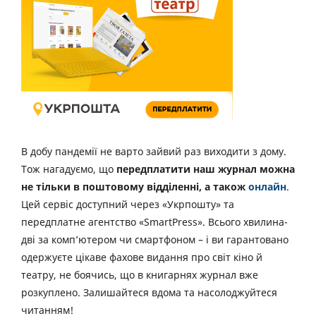
В добу пандемії не варто зайвий раз виходити з дому.
Тож нагадуємо, що
передплатити наш журнал можна
не тільки в поштовому відділенні, а також
онлайн
.
Цей сервіс доступний через «Укрпошту» та
передплатне агентство «SmartPress». Всього хвилина-
дві за комп’ютером чи смартфоном – і ви гарантовано
одержуєте цікаве фахове видання про світ кіно й
театру, не боячись, що в книгарнях журнал вже
розкуплено. Залишайтеся вдома та насолоджуйтеся
читанням!