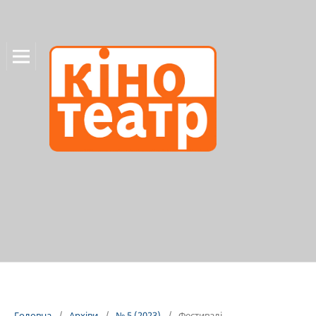
Головна
/
Архіви
/
№ 5 (2023)
/
Фестивалі