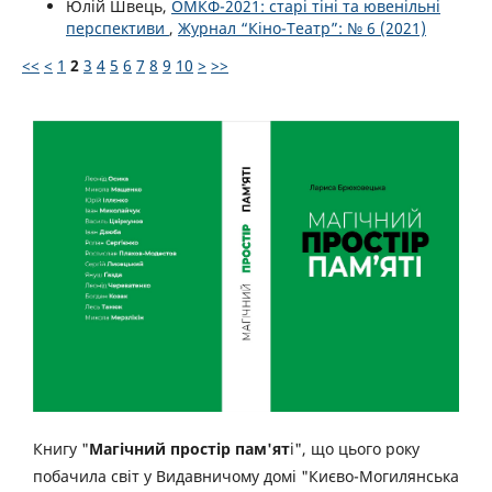
Юлій Швець,
ОМКФ-2021: старі тіні та ювенільні
перспективи
,
Журнал “Кіно-Театр”: № 6 (2021)
<<
<
1
2
3
4
5
6
7
8
9
10
>
>>
Книгу "
Магічний простір пам'ят
і", що цього року
побачила світ у Видавничому домі "Києво-Могилянська