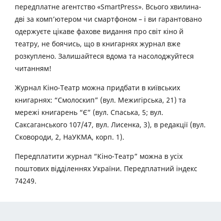
передплатне агентство «SmartPress». Всього хвилина-
дві за комп’ютером чи смартфоном – і ви гарантовано
одержуєте цікаве фахове видання про світ кіно й
театру, не боячись, що в книгарнях журнал вже
розкуплено. Залишайтеся вдома та насолоджуйтеся
читанням!
Журнал Кіно-Театр можна придбати в київських
книгарнях: “Смолоскип” (вул. Межигірська, 21) та
мережі книгарень “Є” (вул. Спаська, 5; вул.
Саксаганського 107/47, вул. Лисенка, 3), в редакції (вул.
Сковороди, 2, НаУКМА, корп. 1).
Передплатити журнал “Кіно-Театр” можна в усіх
поштових відділеннях України. Передплатний індекс
74249.