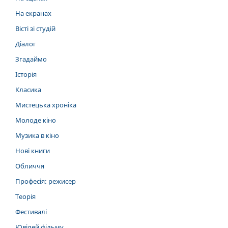
На екранах
Вісті зі студій
Діалог
Згадаймо
Історія
Класика
Мистецька хроніка
Молоде кіно
Музика в кіно
Нові книги
Обличчя
Професія: режисер
Теорія
Фестивалі
Ювілей фільму