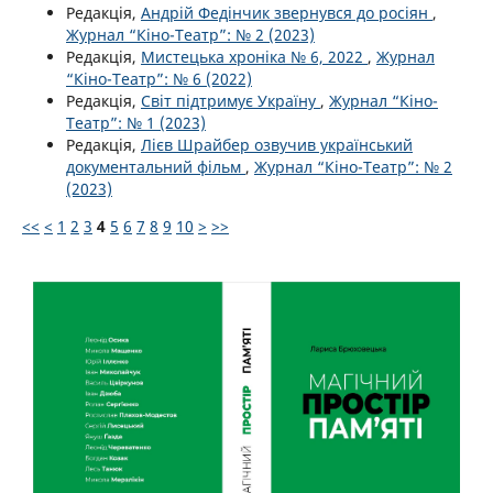
Редакція,
Андрій Федінчик звернувся до росіян
,
Журнал “Кіно-Театр”: № 2 (2023)
Редакція,
Мистецька хроніка № 6, 2022
,
Журнал
“Кіно-Театр”: № 6 (2022)
Редакція,
Світ підтримує Україну
,
Журнал “Кіно-
Театр”: № 1 (2023)
Редакція,
Лієв Шрайбер озвучив український
документальний фільм
,
Журнал “Кіно-Театр”: № 2
(2023)
<<
<
1
2
3
4
5
6
7
8
9
10
>
>>