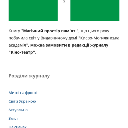
Книгу "
Магічний простір пам'ят
і", що цього року
побачила світ у Видавничому домі "Києво-Могилянська
академія",
можна замовити в редакції журналу
"Кіно-Театр"
.
Розділи журналу
Митці на фронті
Світ з Україною
Актуально
Зміст
На сценах