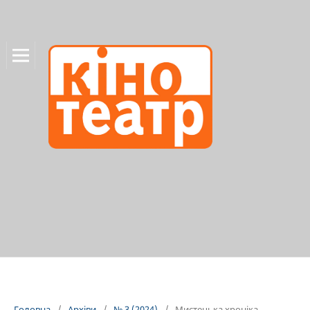
Головна
/
Архіви
/
№ 3 (2024)
/
Мистецька хроніка