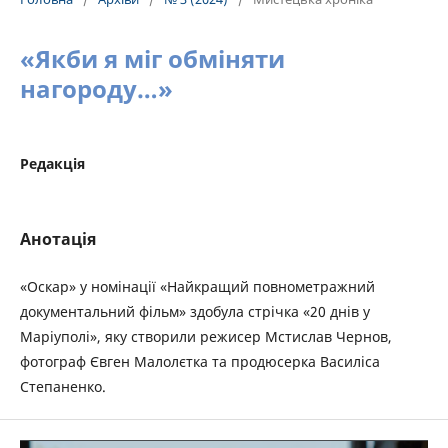
«Якби я міг обміняти
нагороду…»
Редакція
Анотація
«Оскар» у номінації «Найкращий повнометражний
документальний фільм» здобула стрічка «20 днів у
Маріуполі», яку створили режисер Мстислав Чернов,
фотограф Євген Малолєтка та продюсерка Василіса
Степаненко.