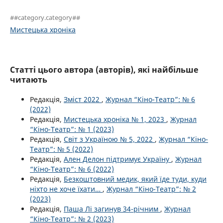
##category.category##
Мистецька хроніка
Статті цього автора (авторів), які найбільше
читають
Редакція,
Зміст 2022
,
Журнал “Кіно-Театр”: № 6
(2022)
Редакція,
Мистецька хроніка № 1, 2023
,
Журнал
“Кіно-Театр”: № 1 (2023)
Редакція,
Світ з Україною № 5, 2022
,
Журнал “Кіно-
Театр”: № 5 (2022)
Редакція,
Ален Делон підтримує Україну
,
Журнал
“Кіно-Театр”: № 6 (2022)
Редакція,
Безкоштовний медик, який їде туди, куди
ніхто не хоче їхати…
,
Журнал “Кіно-Театр”: № 2
(2023)
Редакція,
Паша Лі загинув 34-річним
,
Журнал
“Кіно-Театр”: № 2 (2023)