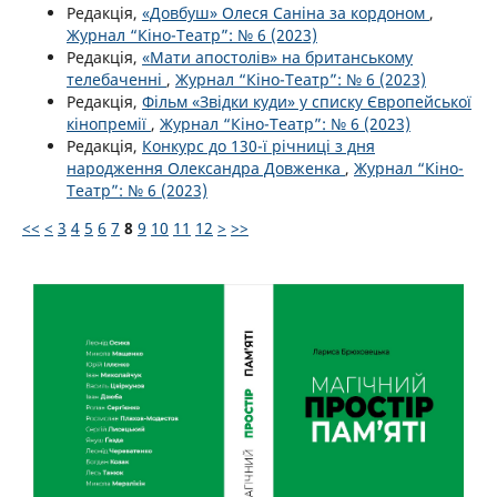
Редакція,
«Довбуш» Олеся Саніна за кордоном
,
Журнал “Кіно-Театр”: № 6 (2023)
Редакція,
«Мати апостолів» на британському
телебаченні
,
Журнал “Кіно-Театр”: № 6 (2023)
Редакція,
Фільм «Звідки куди» у списку Європейської
кінопремії
,
Журнал “Кіно-Театр”: № 6 (2023)
Редакція,
Конкурс до 130-ї річниці з дня
народження Олександра Довженка
,
Журнал “Кіно-
Театр”: № 6 (2023)
<<
<
3
4
5
6
7
8
9
10
11
12
>
>>