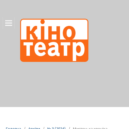
Головна
/
Архіви
/
№ 3 (2024)
/
Мистецька хроніка