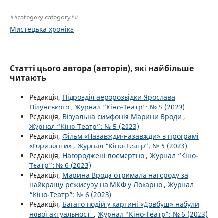
##category.category##
Мистецька хроніка
Статті цього автора (авторів), які найбільше
читають
Редакція,
Підрозділ аеророзвідки Ярослава
Пілунського
,
Журнал “Кіно-Театр”: № 5 (2023)
Редакція,
Візуальна симфонія Марини Вроди
,
Журнал “Кіно-Театр”: № 5 (2023)
Редакція,
Фільм «Назавжди-назавжди» в програмі
«Горизонти»
,
Журнал “Кіно-Театр”: № 5 (2023)
Редакція,
Нагороджені посмертно
,
Журнал “Кіно-
Театр”: № 6 (2023)
Редакція,
Марина Врода отримала нагороду за
найкращу режисуру на МКФ у Локарно
,
Журнал
“Кіно-Театр”: № 6 (2023)
Редакція,
Багато подій у картині «Довбуш» набули
нової актуальності
,
Журнал “Кіно-Театр”: № 6 (2023)