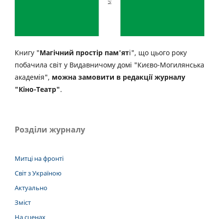
Книгу "
Магічний простір пам'ят
і", що цього року
побачила світ у Видавничому домі "Києво-Могилянська
академія",
можна замовити в редакції журналу
"Кіно-Театр"
.
Розділи журналу
Митці на фронті
Світ з Україною
Актуально
Зміст
На сценах