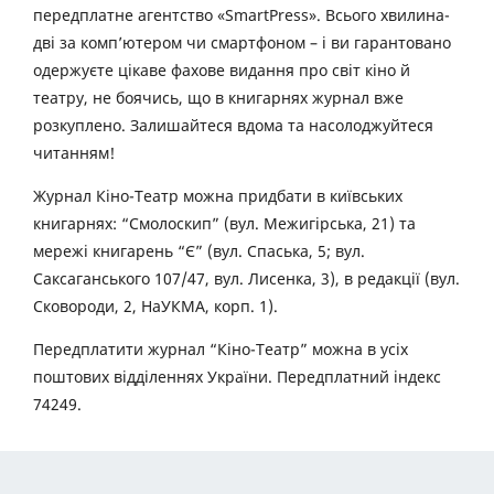
передплатне агентство «SmartPress». Всього хвилина-
дві за комп’ютером чи смартфоном – і ви гарантовано
одержуєте цікаве фахове видання про світ кіно й
театру, не боячись, що в книгарнях журнал вже
розкуплено. Залишайтеся вдома та насолоджуйтеся
читанням!
Журнал Кіно-Театр можна придбати в київських
книгарнях: “Смолоскип” (вул. Межигірська, 21) та
мережі книгарень “Є” (вул. Спаська, 5; вул.
Саксаганського 107/47, вул. Лисенка, 3), в редакції (вул.
Сковороди, 2, НаУКМА, корп. 1).
Передплатити журнал “Кіно-Театр” можна в усіх
поштових відділеннях України. Передплатний індекс
74249.