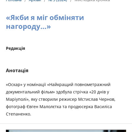
«Якби я міг обміняти
нагороду…»
Редакція
Анотація
«Оскар» у номінації «Найкращий повнометражний
документальний фільм» здобула стрічка «20 днів у
Маріуполі», яку створили режисер Мстислав Чернов,
фотограф Євген Малолєтка та продюсерка Василіса
Степаненко.