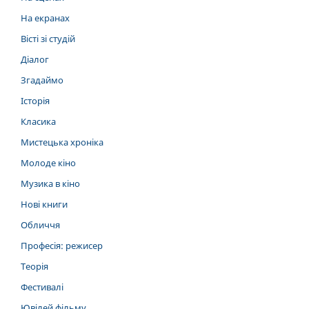
На екранах
Вісті зі студій
Діалог
Згадаймо
Історія
Класика
Мистецька хроніка
Молоде кіно
Музика в кіно
Нові книги
Обличчя
Професія: режисер
Теорія
Фестивалі
Ювілей фільму