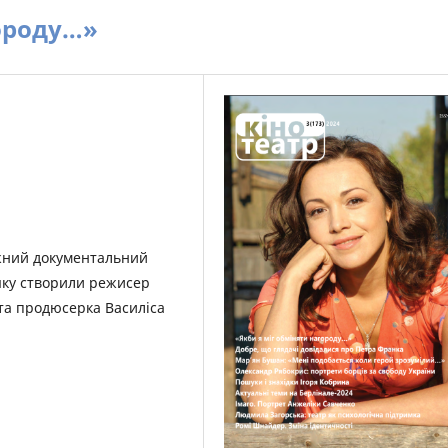
городу…»
жний документальний
 яку створили режисер
та продюсерка Василіса