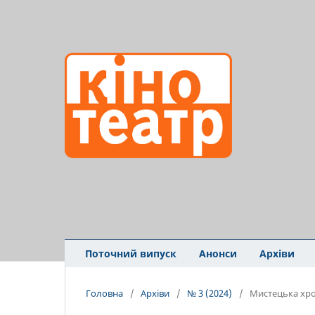
Поточний випуск
Анонси
Архіви
Головна
/
Архіви
/
№ 3 (2024)
/
Мистецька хро