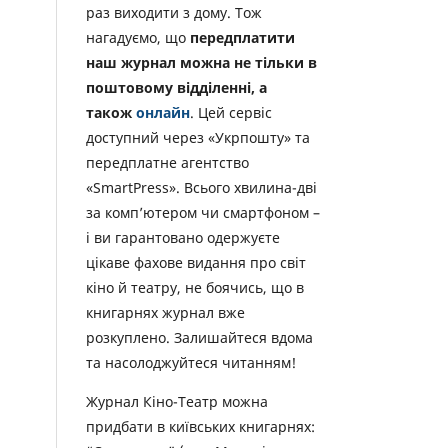
раз виходити з дому. Тож
нагадуємо, що
передплатити
наш журнал можна не тільки в
поштовому відділенні, а
також
онлайн
. Цей сервіс
доступний через «Укрпошту» та
передплатне агентство
«SmartPress». Всього хвилина-дві
за комп’ютером чи смартфоном –
і ви гарантовано одержуєте
цікаве фахове видання про світ
кіно й театру, не боячись, що в
книгарнях журнал вже
розкуплено. Залишайтеся вдома
та насолоджуйтеся читанням!
Журнал Кіно-Театр можна
придбати в київських книгарнях: