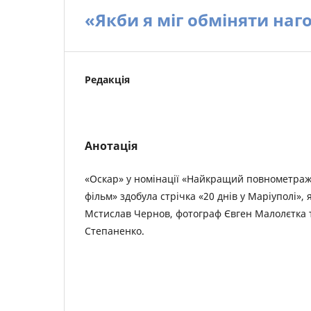
«Якби я міг обміняти на
Редакція
Анотація
«Оскар» у номінації «Найкращий повнометра
фільм» здобула стрічка «20 днів у Маріуполі»,
Мстислав Чернов, фотограф Євген Малолєтка 
Степаненко.