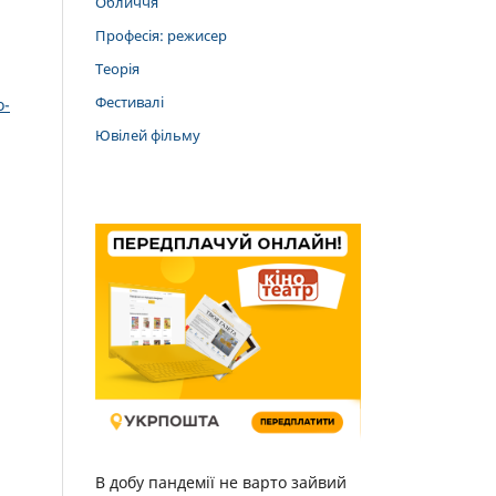
Обличчя
Професія: режисер
Теорія
Фестивалі
о-
Ювілей фільму
В добу пандемії не варто зайвий