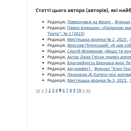
Статті цього автора (авторів), які на
Редакція,
Повернувся на фронт
,
Журнал 
Редакція,
Павло Алдошин: «Людиною має
Театр”: № 2 (2023)
Редакція,
Мистецька хроніка № 2, 2023
,
Редакція,
Ярослав Пілунський: «Я дав со
Редакція,
Сергій Філімонов: «Якщо ти х
Редакція,
Актор Джек Глісон привіз допо
Редакція,
Благодійність Бернара-Анрі Ле
Редакція,
Артдокфест
,
Журнал “Кіно-Теат
Редакція,
Леонардо Ді Капріо про допом
Редакція,
Мистецька хроніка № 3, 2023
,
<<
<
1
2
3
4
5
6
7
8
9
10
>
>>