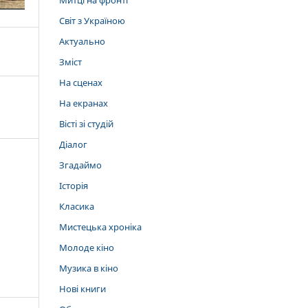
Митці на фронті
Світ з Україною
Актуально
Зміст
На сценах
На екранах
Вісті зі студій
Діалог
Згадаймо
Історія
Класика
Мистецька хроніка
Молоде кіно
Музика в кіно
Нові книги