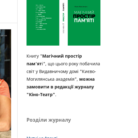
Книгу "
Магічний простір
пам'ят
і", що цього року побачила
світ у Видавничому домі "Києво-
Могилянська академія",
можна
замовити в редакції журналу
"Кіно-Театр"
.
Розділи журналу