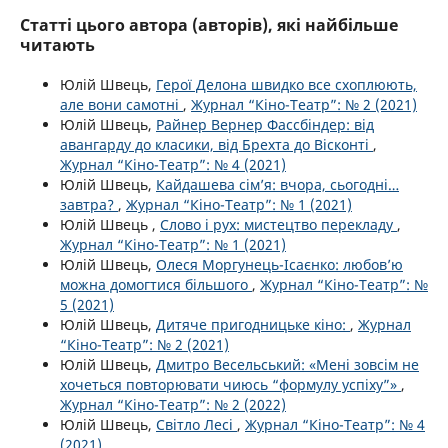
Статті цього автора (авторів), які найбільше
читають
Юлій Швець,
Герої Делона швидко все схоплюють,
але вони самотні
,
Журнал “Кіно-Театр”: № 2 (2021)
Юлій Швець,
Райнер Вернер Фассбіндер: від
авангарду до класики, від Брехта до Вісконті
,
Журнал “Кіно-Театр”: № 4 (2021)
Юлій Швець,
Кайдашева сім’я: вчора, сьогодні…
завтра?
,
Журнал “Кіно-Театр”: № 1 (2021)
Юлій Швець ,
Слово і рух: мистецтво перекладу
,
Журнал “Кіно-Театр”: № 1 (2021)
Юлій Швець,
Олеся Моргунець-Ісаєнко: любов’ю
можна домогтися більшого
,
Журнал “Кіно-Театр”: №
5 (2021)
Юлій Швець,
Дитяче пригодницьке кіно:
,
Журнал
“Кіно-Театр”: № 2 (2021)
Юлій Швець,
Дмитро Весельський: «Мені зовсім не
хочеться повторювати чиюсь “формулу успіху”»
,
Журнал “Кіно-Театр”: № 2 (2022)
Юлій Швець,
Світло Лесі
,
Журнал “Кіно-Театр”: № 4
(2021)