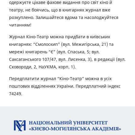
одержуєте цікаве фахове видання про світ кіно й
театру, не боячись, що в книгарнях журнал вже
розкуплено. Залишайтеся вдома та насолоджуйтеся
читанням!
Журнал Кіно-Театр можна придбати в київських
книгарнях: “Смолоскип” (вул. Межигірська, 21) та
мережі книгарень “Є” (вул. Спаська, 5; вул.
Саксаганського 107/47, вул. Лисенка, 3), в редакції (вул.
Сковороди, 2, НаУКМА, корп. 1).
Передплатити журнал “Кіно-Театр” можна в усіх
поштових відділеннях України. Передплатний індекс
74249.