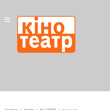
Головна
/
Архіви
/
№ 1 (2025)
/
На сценах