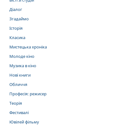
Вісті зі студій
Діалог
Згадаймо
Історія
Класика
Мистецька хроніка
Молоде кіно
Музика в кіно
Нові книги
Обличчя
Професія: режисер
Теорія
Фестивалі
Ювілей фільму