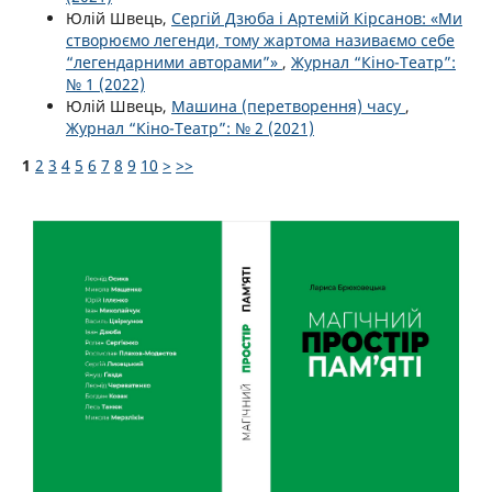
Юлій Швець,
Сергій Дзюба і Артемій Кірсанов: «Ми
створюємо легенди, тому жартома називаємо себе
“легендарними авторами”»
,
Журнал “Кіно-Театр”:
№ 1 (2022)
Юлій Швець,
Машина (перетворення) часу
,
Журнал “Кіно-Театр”: № 2 (2021)
1
2
3
4
5
6
7
8
9
10
>
>>