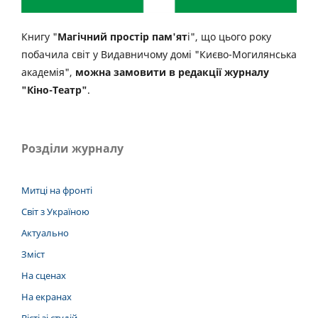
Книгу "
Магічний простір пам'ят
і", що цього року
побачила світ у Видавничому домі "Києво-Могилянська
академія",
можна замовити в редакції журналу
"Кіно-Театр"
.
Розділи журналу
Митці на фронті
Світ з Україною
Актуально
Зміст
На сценах
На екранах