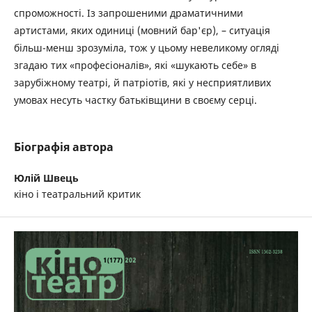
спроможності. Із запрошеними драматичними
артистами, яких одиниці (мовний бар'єр), – ситуація
більш-менш зрозуміла, тож у цьому невеликому огляді
згадаю тих «професіоналів», які «шукають себе» в
зарубіжному театрі, й патріотів, які у несприятливих
умовах несуть частку батьківщини в своєму серці.
Біографія автора
Юлій Швець
кіно і театральний критик