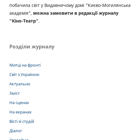
побачила світ у Видавничому домі "Києво-Могилянська
академія",
можна замовити в редакції журналу
"Кіно-Театр"
.
Розділи журналу
Митці на фронті
Світ з Україною
Актуально
Зміст
На сценах
На екранах
Вісті зі студій
Діалог