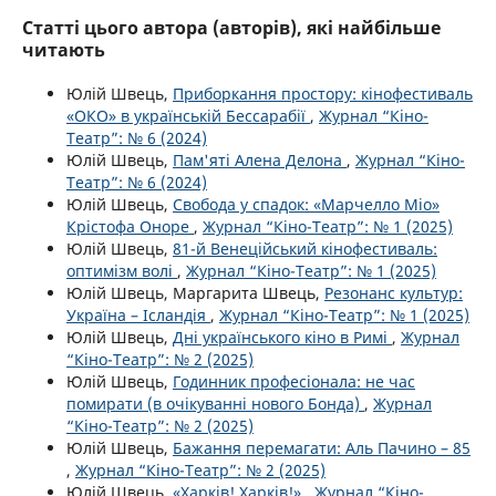
Статті цього автора (авторів), які найбільше
читають
Юлій Швець,
Приборкання простору: кінофестиваль
«ОКО» в українській Бессарабії
,
Журнал “Кіно-
Театр”: № 6 (2024)
Юлій Швець,
Пам'яті Алена Делона
,
Журнал “Кіно-
Театр”: № 6 (2024)
Юлій Швець,
Свобода у спадок: «Марчелло Міо»
Крістофа Оноре
,
Журнал “Кіно-Театр”: № 1 (2025)
Юлій Швець,
81-й Венеційський кінофестиваль:
оптимізм волі
,
Журнал “Кіно-Театр”: № 1 (2025)
Юлій Швець, Маргарита Швець,
Резонанс культур:
Україна – Ісландія
,
Журнал “Кіно-Театр”: № 1 (2025)
Юлій Швець,
Дні українського кіно в Римі
,
Журнал
“Кіно-Театр”: № 2 (2025)
Юлій Швець,
Годинник професіонала: не час
помирати (в очікуваннi нового Бонда)
,
Журнал
“Кіно-Театр”: № 2 (2025)
Юлій Швець,
Бажання перемагати: Аль Пачино – 85
,
Журнал “Кіно-Театр”: № 2 (2025)
Юлій Швець,
«Харків! Харків!»
,
Журнал “Кіно-