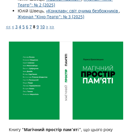
Театр”: № 2 (2025)
Юлій Швець,
«Конклав»: світ очима безбожників
,
Журнал “Кіно-Театр”: № 3 (2025)
<<
<
3
4
5
6
7
8
9
10
>
>>
Книгу "
Магічний простір пам'ят
і", що цього року