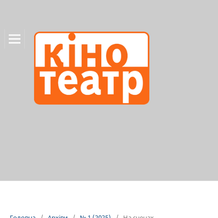
Головна
/
Архіви
/
№ 1 (2025)
/
На сценах