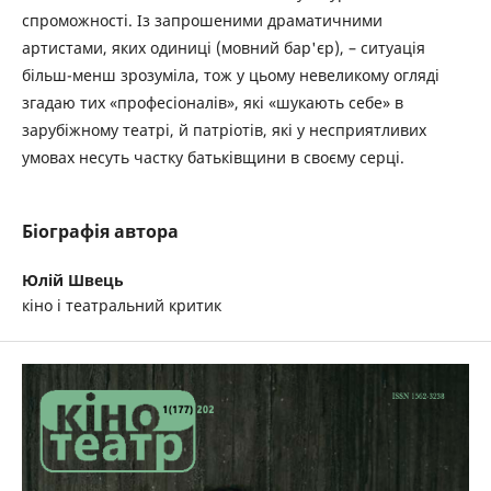
спроможності. Із запрошеними драматичними
артистами, яких одиниці (мовний бар'єр), – ситуація
більш-менш зрозуміла, тож у цьому невеликому огляді
згадаю тих «професіоналів», які «шукають себе» в
зарубіжному театрі, й патріотів, які у несприятливих
умовах несуть частку батьківщини в своєму серці.
Біографія автора
Юлій Швець
кіно і театральний критик