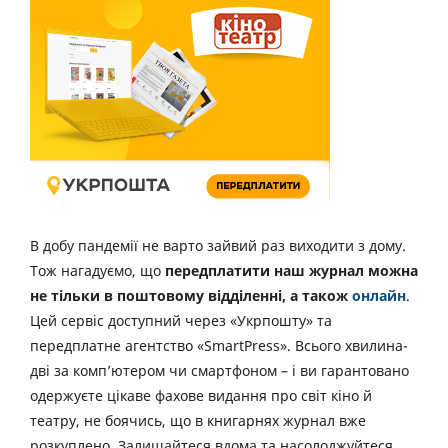
В добу пандемії не варто зайвий раз виходити з дому.
Тож нагадуємо, що
передплатити наш журнал можна
не тільки в поштовому відділенні, а також
онлайн
.
Цей сервіс доступний через «Укрпошту» та
передплатне агентство «SmartPress». Всього хвилина-
дві за комп’ютером чи смартфоном – і ви гарантовано
одержуєте цікаве фахове видання про світ кіно й
театру, не боячись, що в книгарнях журнал вже
розкуплено. Залишайтеся вдома та насолоджуйтеся