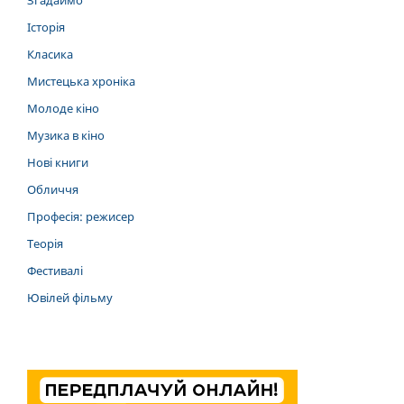
Згадаймо
Історія
Класика
Мистецька хроніка
Молоде кіно
Музика в кіно
Нові книги
Обличчя
Професія: режисер
Теорія
Фестивалі
Ювілей фільму