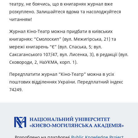
театру, не боячись, що в книгарнях журнал вже
розкуплено. Залишайтеся вдома та насолоджуйтеся
читанням!
Журнал Кіно-Театр можна придбати в київських
книгарнях: “Смолоскип” (вул. Межигірська, 21) та
мережі книгарень “Є” (вул. Спаська, 5; вул.
Саксаганського 107/47, вул. Лисенка, 3), в редакції (вул.
Сковороди, 2, НаУКМА, корп. 1).
Передплатити журнал “Кіно-Театр” можна в усіх
поштових відділеннях України. Передплатний індекс
74249.
Розроблено на платформі
Public Knowledge Project