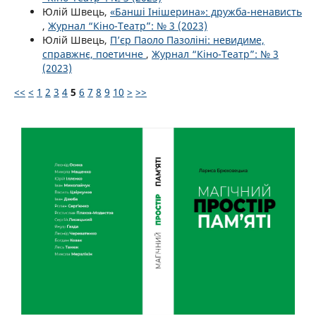
Юлій Швець,
«Банші Інішерина»: дружба-ненависть
,
Журнал “Кіно-Театр”: № 3 (2023)
Юлій Швець,
П’єр Паоло Пазоліні: невидиме,
справжнє, поетичне
,
Журнал “Кіно-Театр”: № 3
(2023)
<<
<
1
2
3
4
5
6
7
8
9
10
>
>>