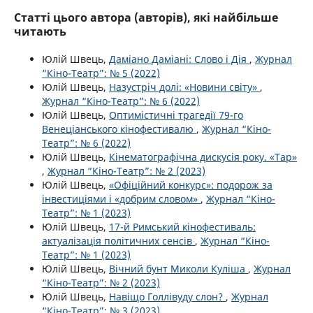
Статті цього автора (авторів), які найбільше
читають
Юлій Швець,
Даміано Даміані: Слово і Дія
,
Журнал
“Кіно-Театр”: № 5 (2022)
Юлій Швець,
Назустріч долі: «Новини світу»
,
Журнал “Кіно-Театр”: № 6 (2022)
Юлій Швець,
Оптимістичні трагедії 79-го
Венеціанського кінофестивалю
,
Журнал “Кіно-
Театр”: № 6 (2022)
Юлій Швець,
Кінематографічна дискусія року. «Тар»
,
Журнал “Кіно-Театр”: № 2 (2023)
Юлій Швець,
«Офіційний конкурс»: подорож за
інвестиціями і «добрим словом»
,
Журнал “Кіно-
Театр”: № 1 (2023)
Юлій Швець,
17-й Римський кінофестиваль:
актуалізація політичних сенсів
,
Журнал “Кіно-
Театр”: № 1 (2023)
Юлій Швець,
Вічний бунт Миколи Куліша
,
Журнал
“Кіно-Театр”: № 2 (2023)
Юлій Швець,
Навіщо Голлівуду слон?
,
Журнал
“Кіно-Театр”: № 3 (2023)