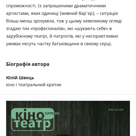
спроможності. Із запрошеними драматичними
артистами, яких одиниці (мовний бар'єр), – ситуація
більш-менш зрозуміла, тож у цьому невеликому огляді
згадаю тих «професіоналів», які «шукають себе» в
зарубіжному театрі, й патріотів, які у несприятливих
умовах несуть частку батьківщини в своєму серці.
Біографія автора
Юлій Швець
кіно і театральний критик