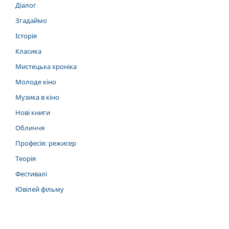
Діалог
Згадаймо
Історія
Класика
Мистецька хроніка
Молоде кіно
Музика в кіно
Нові книги
Обличчя
Професія: режисер
Теорія
Фестивалі
Ювілей фільму