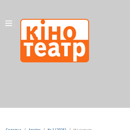
Головна
/
Архіви
/
№ 1 (2025)
/
На сценах