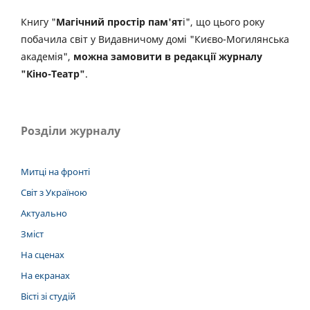
Книгу "
Магічний простір пам'ят
і", що цього року
побачила світ у Видавничому домі "Києво-Могилянська
академія",
можна замовити в редакції журналу
"Кіно-Театр"
.
Розділи журналу
Митці на фронті
Світ з Україною
Актуально
Зміст
На сценах
На екранах
Вісті зі студій