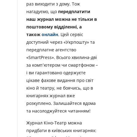
раз виходити з дому. Тож
нагадуємо, що
передплатити
наш журнал можна не тільки в
поштовому відділенні, а
також
онлайн
. Цей сервіс
доступний через «Укрпошту» та
передплатне агентство
«SmartPress». Всього хвилина-дві
за комп’ютером чи смартфоном –
і ви гарантовано одержуєте
цікаве фахове видання про світ
кіно й театру, не боячись, що в
книгарнях журнал вже
розкуплено. Залишайтеся вдома
та насолоджуйтеся читанням!
Журнал Кіно-Театр можна
придбати в київських книгарнях: