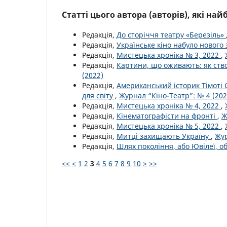
Статті цього автора (авторів), які на
Редакція,
До сторіччя театру «Березіль»
Редакція,
Українське кіно набуло новог
Редакція,
Мистецька хроніка № 3, 2022
,
Редакція,
Картини, що оживають: як ств
(2022)
Редакція,
Американський історик Тімоті
для світу
,
Журнал “Кіно-Театр”: № 4 (202
Редакція,
Мистецька хроніка № 4, 2022
,
Редакція,
Кінематографісти на фронті
,
Ж
Редакція,
Мистецька хроніка № 5, 2022
,
Редакція,
Митці захищають Україну
,
Жур
Редакція,
Шлях покоління, або Ювілеї, о
<<
<
1
2
3
4
5
6
7
8
9
10
>
>>