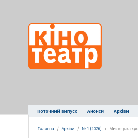
Поточний випуск
Анонси
Архіви
Головна
/
Архіви
/
№ 1 (2026)
/
Мистецька хро