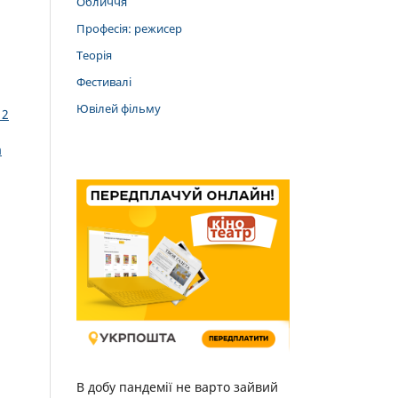
Обличчя
Професія: режисер
Теорія
Фестивалі
Ювілей фільму
 2
а
В добу пандемії не варто зайвий