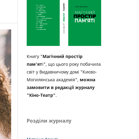
Книгу "
Магічний простір
пам'ят
і", що цього року побачила
світ у Видавничому домі "Києво-
Могилянська академія",
можна
замовити в редакції журналу
"Кіно-Театр"
.
Розділи журналу