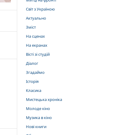
Митці на фронті
Світ з Україною
Актуально
Зміст
На сценах
На екранах
Вісті зі студій
Діалог
Згадаймо
Історія
Класика
Мистецька хроніка
Молоде кіно
Музика в кіно
Нові книги