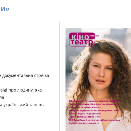
ди»
е документальна стрічка
овіді про людину, яка
ла
ила український танець