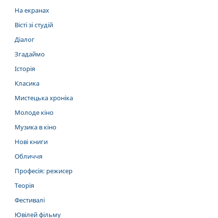
На екранах
Вісті зі студій
Діалог
Згадаймо
Історія
Класика
Мистецька хроніка
Молоде кіно
Музика в кіно
Нові книги
Обличчя
Професія: режисер
Теорія
Фестивалі
Ювілей фільму