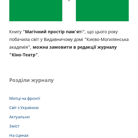
Книгу "
Магічний простір пам'ят
і", що цього року
побачила світ у Видавничому домі "Києво-Могилянська
академія",
можна замовити в редакції журналу
"Кіно-Театр"
.
Розділи журналу
Митці на фронті
Світ з Україною
Актуально
Зміст
На сценах