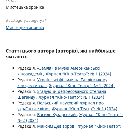
Розділ
Мистецька хроніка
##category.category##
Мистецька хроніка
Статті цього автора (авторів), які найбільше
читають
Редакція,
«Земля» в Музеї Американської
кіноакадемії
,
Журнал “Кіно-Театр”: № 1 (2024)
Редакція,
Українські фільми на Таллінському
кінофестивалі
,
Журнал “Кіно-Театр”: № 1 (2024)
Редакція,
Згадуючи репресованого Степана
Шагайду
,
Журнал “Кіно-Театр”: № 1 (2024)
Редакція,
Польський науковий журнал про
українське кіно
,
Журнал “Кіно-Театр”: № 1 (2024)
Редакція,
Василь Кухарський
,
Журнал “Кіно-Театр”:
№ 2 (2024)
Редакція,
Максим Девізоров
,
Журнал “Кіно-Театр”: