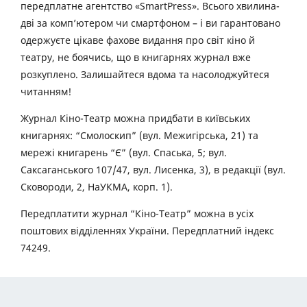
передплатне агентство «SmartPress». Всього хвилина-
дві за комп’ютером чи смартфоном – і ви гарантовано
одержуєте цікаве фахове видання про світ кіно й
театру, не боячись, що в книгарнях журнал вже
розкуплено. Залишайтеся вдома та насолоджуйтеся
читанням!
Журнал Кіно-Театр можна придбати в київських
книгарнях: “Смолоскип” (вул. Межигірська, 21) та
мережі книгарень “Є” (вул. Спаська, 5; вул.
Саксаганського 107/47, вул. Лисенка, 3), в редакції (вул.
Сковороди, 2, НаУКМА, корп. 1).
Передплатити журнал “Кіно-Театр” можна в усіх
поштових відділеннях України. Передплатний індекс
74249.