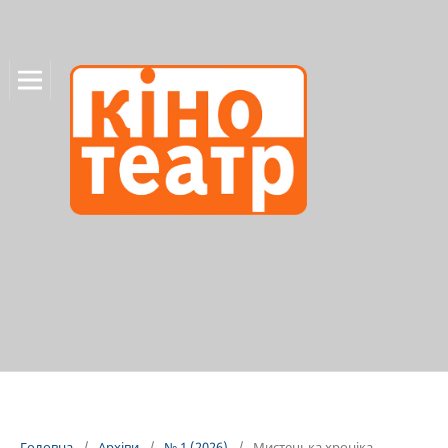
Головна
/
Архіви
/
№ 1 (2026)
/
Мистецька хроніка