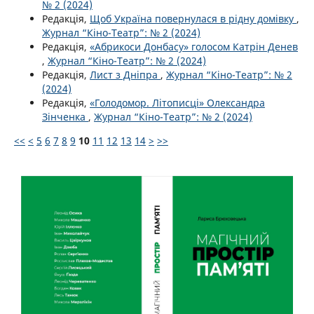
№ 2 (2024)
Редакція,
Щоб Україна повернулася в рідну домівку
,
Журнал “Кіно-Театр”: № 2 (2024)
Редакція,
«Абрикоси Донбасу» голосом Катрін Денев
,
Журнал “Кіно-Театр”: № 2 (2024)
Редакція,
Лист з Дніпра
,
Журнал “Кіно-Театр”: № 2
(2024)
Редакція,
«Голодомор. Літописці» Олександра
Зінченка
,
Журнал “Кіно-Театр”: № 2 (2024)
<<
<
5
6
7
8
9
10
11
12
13
14
>
>>