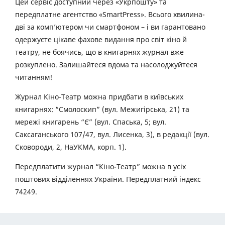
Цей сервіс доступний через «Укрпошту» та
передплатне агентство «SmartPress». Всього хвилина-
дві за комп’ютером чи смартфоном – і ви гарантовано
одержуєте цікаве фахове видання про світ кіно й
театру, не боячись, що в книгарнях журнал вже
розкуплено. Залишайтеся вдома та насолоджуйтеся
читанням!
Журнал Кіно-Театр можна придбати в київських
книгарнях: “Смолоскип” (вул. Межигірська, 21) та
мережі книгарень “Є” (вул. Спаська, 5; вул.
Саксаганського 107/47, вул. Лисенка, 3), в редакції (вул.
Сковороди, 2, НаУКМА, корп. 1).
Передплатити журнал “Кіно-Театр” можна в усіх
поштових відділеннях України. Передплатний індекс
74249.