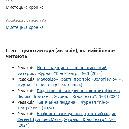
Розділ
Мистецька хроніка
##category.category##
Мистецька хроніка
Статті цього автора (авторів), які найбільше
читають
Редакція,
Його спадщина – ще не осягнений
материк
,
Журнал “Кіно-Театр”: № 3 (2024)
Редакція,
Маловідомі факти про тріо «Золоті ключі»
,
Журнал “Кіно-Театр”: № 3 (2024)
Редакція,
Податкові пільги для незалежних фільмів
Великої Британії
,
Журнал “Кіно-Театр”: № 3 (2024)
Редакція,
«Звичайна людина»
,
Журнал “Кіно-
Театр”: № 3 (2024)
Редакція,
На фронті загинув актор, ротний медик
Євген Шумілов-«Мет»
,
Журнал “Кіно-Театр”: № 4
(2024)