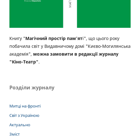
Книгу "
Магічний простір пам'ят
і", що цього року
побачила світ у Видавничому домі "Києво-Могилянська
академія",
можна замовити в редакції журналу
"Кіно-Театр"
.
Розділи журналу
Митці на фронті
Світ з Україною
Актуально
Зміст