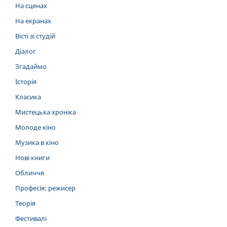
На сценах
На екранах
Вісті зі студій
Діалог
Згадаймо
Історія
Класика
Мистецька хроніка
Молоде кіно
Музика в кіно
Нові книги
Обличчя
Професія: режисер
Теорія
Фестивалі