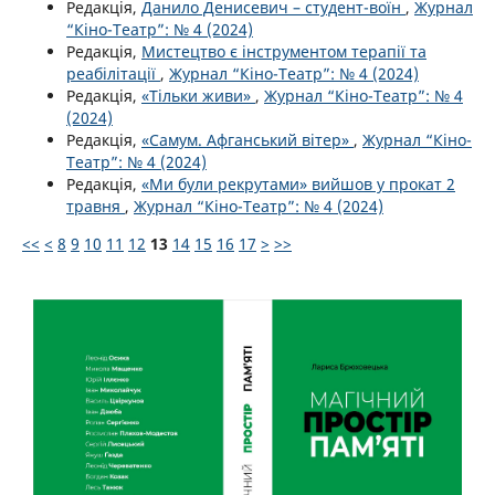
Редакція,
Данило Денисевич – студент-воїн
,
Журнал
“Кіно-Театр”: № 4 (2024)
Редакція,
Мистецтво є інструментом терапії та
реабілітації
,
Журнал “Кіно-Театр”: № 4 (2024)
Редакція,
«Тільки живи»
,
Журнал “Кіно-Театр”: № 4
(2024)
Редакція,
«Самум. Афганський вітер»
,
Журнал “Кіно-
Театр”: № 4 (2024)
Редакція,
«Ми були рекрутами» вийшов у прокат 2
травня
,
Журнал “Кіно-Театр”: № 4 (2024)
<<
<
8
9
10
11
12
13
14
15
16
17
>
>>