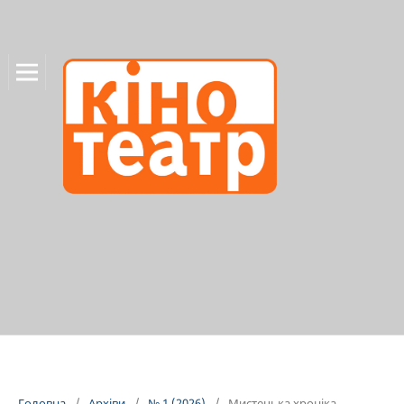
Головна
/
Архіви
/
№ 1 (2026)
/
Мистецька хроніка