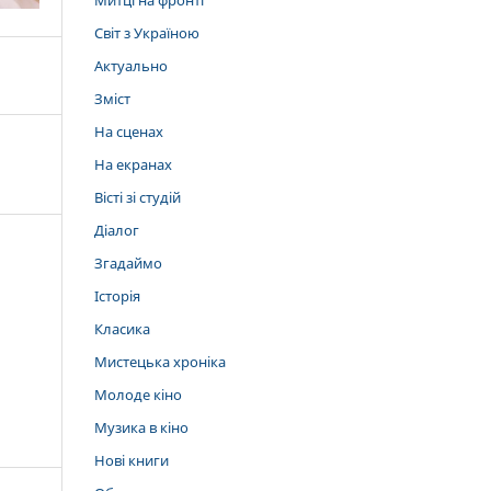
Митці на фронті
Світ з Україною
Актуально
Зміст
На сценах
На екранах
Вісті зі студій
Діалог
Згадаймо
Історія
Класика
Мистецька хроніка
Молоде кіно
Музика в кіно
Нові книги