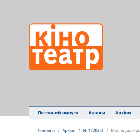
Поточний випуск
Анонси
Архіви
Головна
/
Архіви
/
№ 1 (2026)
/
Мистецька хро