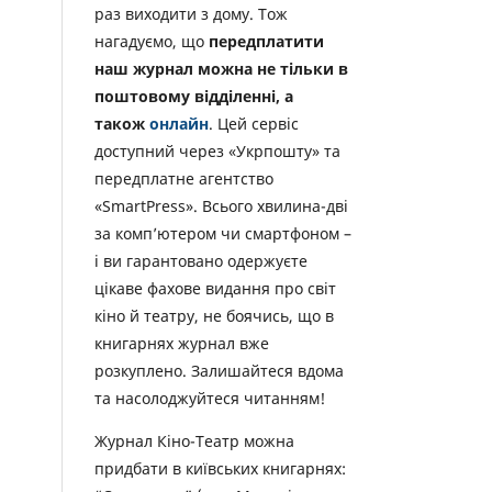
раз виходити з дому. Тож
нагадуємо, що
передплатити
наш журнал можна не тільки в
поштовому відділенні, а
також
онлайн
. Цей сервіс
доступний через «Укрпошту» та
передплатне агентство
«SmartPress». Всього хвилина-дві
за комп’ютером чи смартфоном –
і ви гарантовано одержуєте
цікаве фахове видання про світ
кіно й театру, не боячись, що в
книгарнях журнал вже
розкуплено. Залишайтеся вдома
та насолоджуйтеся читанням!
Журнал Кіно-Театр можна
придбати в київських книгарнях: