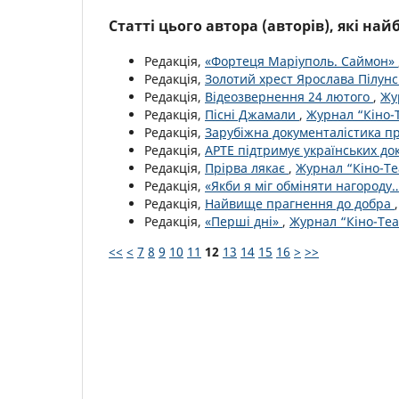
Статті цього автора (авторів), які на
Редакція,
«Фортеця Маріуполь. Саймон»
Редакція,
Золотий хрест Ярослава Пілун
Редакція,
Відеозвернення 24 лютого
,
Жу
Редакція,
Пісні Джамали
,
Журнал “Кіно-Т
Редакція,
Зарубіжна документалістика п
Редакція,
АРТЕ підтримує українських до
Редакція,
Прірва лякає
,
Журнал “Кіно-Те
Редакція,
«Якби я міг обміняти нагороду
Редакція,
Найвище прагнення до добра
Редакція,
«Перші дні»
,
Журнал “Кіно-Теа
<<
<
7
8
9
10
11
12
13
14
15
16
>
>>