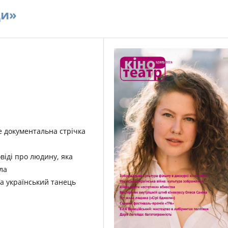
ди»
е документальна стрічка
овіді про людину, яка
ла
ила український танець