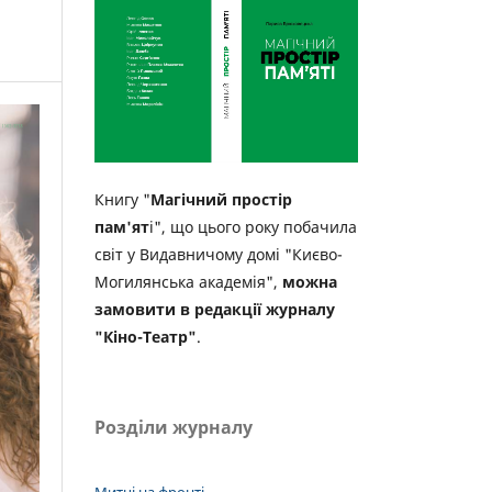
Книгу "
Магічний простір
пам'ят
і", що цього року побачила
світ у Видавничому домі "Києво-
Могилянська академія",
можна
замовити в редакції журналу
"Кіно-Театр"
.
Розділи журналу