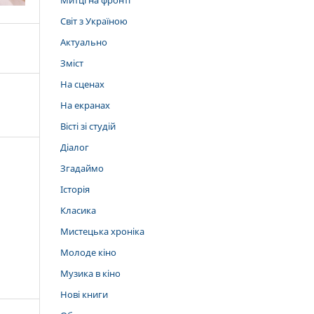
Митці на фронті
Світ з Україною
Актуально
Зміст
На сценах
На екранах
Вісті зі студій
Діалог
Згадаймо
Історія
Класика
Мистецька хроніка
Молоде кіно
Музика в кіно
Нові книги