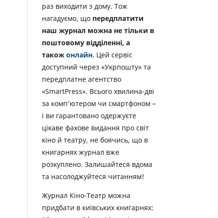
раз виходити з дому. Тож
нагадуємо, що
передплатити
наш журнал можна не тільки в
поштовому відділенні, а
також
онлайн
. Цей сервіс
доступний через «Укрпошту» та
передплатне агентство
«SmartPress». Всього хвилина-дві
за комп’ютером чи смартфоном –
і ви гарантовано одержуєте
цікаве фахове видання про світ
кіно й театру, не боячись, що в
книгарнях журнал вже
розкуплено. Залишайтеся вдома
та насолоджуйтеся читанням!
Журнал Кіно-Театр можна
придбати в київських книгарнях: