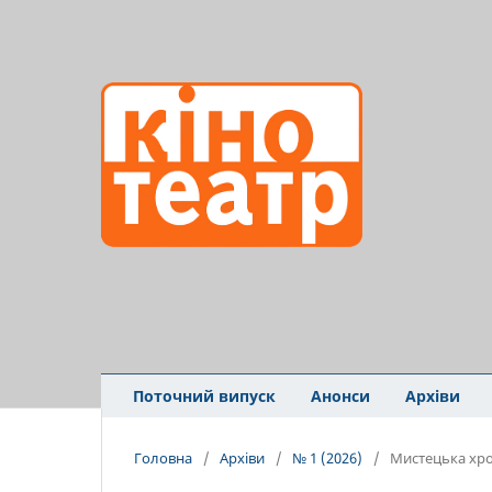
Поточний випуск
Анонси
Архіви
Головна
/
Архіви
/
№ 1 (2026)
/
Мистецька хро