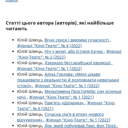
Статті цього автора (авторів), які найбільше
читають
Юлій Швець,
Вічні сенси і виклики сучасності
,
Журнал “Кіно-Театр”: № 4 (2022)
Юлій Швець,
Ніч у музеї, або Історія Качки
,
Журнал
“Кіно-Театр”: № 2 (2022)
Юлій Швець,
Дзеркало бессарабської еволюції
,
Журнал “Кіно-Театр”: № 1 (2022)
Юлій Швець,
Аліна Горлова: «Мені цікаво
працювати з реальністю й розповідати невигадані
історії»
,
Журнал “Кіно-Театр”: № 1 (2022)
Юлій Швець,
Мельпомена ПростоНеба: сон осінньої
ночі
,
Журнал “Кіно-Театр”: № 1 (2021)
Юлій Швець,
Пам’ять «Щедрика»
,
Журнал “Кіно-
Театр”: № 6 (2021)
Юлій Швець,
Сучасна сім’я в епоху «нового
відчуження»
,
Журнал “Кіно-Театр”: № 1 (2022)
Юлій Швець,
Дім, який побудував Ларс фон Трієр
,