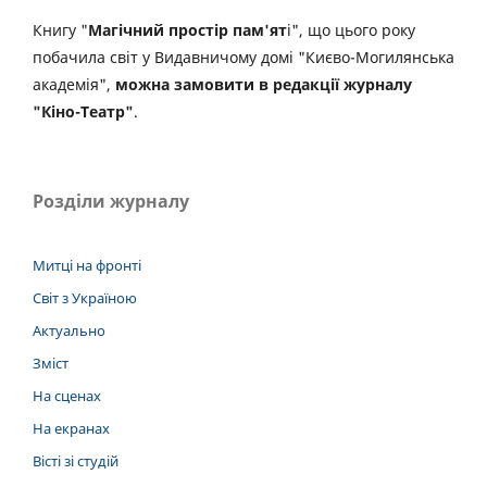
Книгу "
Магічний простір пам'ят
і", що цього року
побачила світ у Видавничому домі "Києво-Могилянська
академія",
можна замовити в редакції журналу
"Кіно-Театр"
.
Розділи журналу
Митці на фронті
Світ з Україною
Актуально
Зміст
На сценах
На екранах
Вісті зі студій