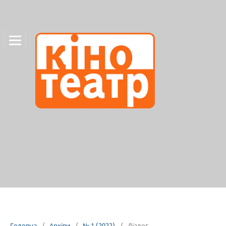
Головна
/
Архіви
/
№ 1 (2022)
/
Діалог