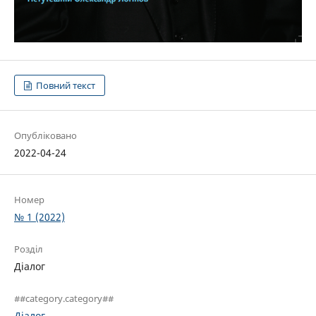
Повний текст
Опубліковано
2022-04-24
Номер
№ 1 (2022)
Розділ
Діалог
##category.category##
Діалог