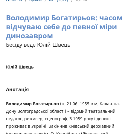
Володимир Богатирьов: часом
відчуваю себе до певної міри
динозавром
Бесіду веде Юлій Швець
Юлій Швець
Анотація
Володимир Богатирьов
(н. 21.06. 1955 в м. Калач-на-
Дону Волгоградської області) – відомий театральний
педагог, режисер, сценограф. З 1959 року і донині
проживає в Україні. Закінчив Київський державний
інститут культури ім. О. Корнійчука (Рівненський