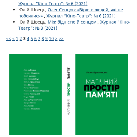
Журнал “Кіно-Театр”: № 6 (2021)
Юлій Швець,
Олег Сенцов: «Вірю в людей, які не
побоялися»
,
Журнал “Кіно-Театр”: № 6 (2021)
Юлій Швець,
Між бідністю й сонцем
,
Журнал “Кіно-
Театр”: № 3 (2021)
<<
<
1
2
3
4
5
6
7
8
9
10
>
>>