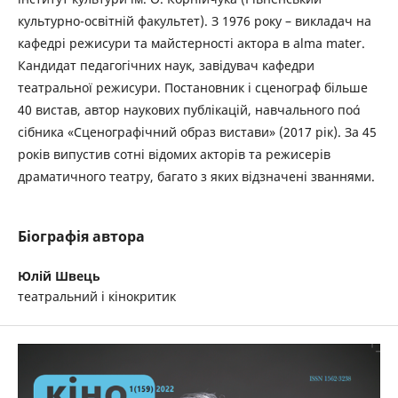
культурно-освітній факультет). З 1976 року – викладач на
кафедрі режисури та майстерності актора в alma mater.
Кандидат педагогічних наук, завідувач кафедри
театральної режисури. Постановник і сценограф більше
40 вистав, автор наукових публікацій, навчального по
сібника «Сценографічний образ вистави» (2017 рік). За 45
років випустив сотні відомих акторів та режисерів
драматичного театру, багато з яких відзначені званнями.
Біографія автора
Юлій Швець
театральний і кінокритик