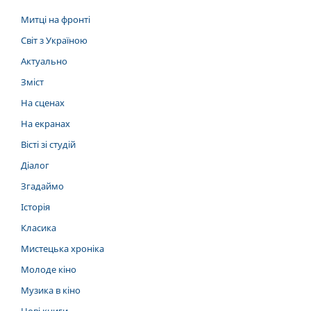
Митці на фронті
Світ з Україною
Актуально
Зміст
На сценах
На екранах
Вісті зі студій
Діалог
Згадаймо
Історія
Класика
Мистецька хроніка
Молоде кіно
Музика в кіно