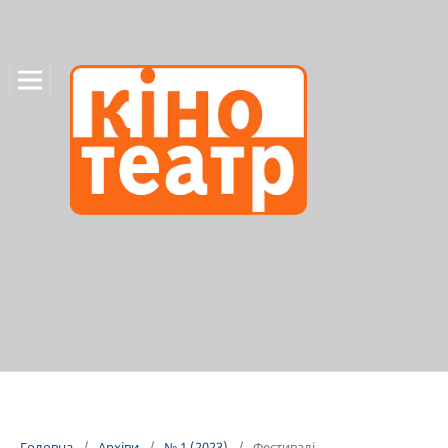
Головна
/
Архіви
/
№ 1 (2023)
/
Фестивалі