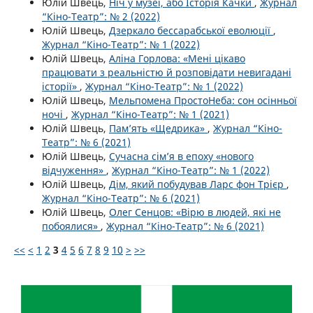
Юлій Швець,
Ніч у музеї, або Історія Качки
,
Журнал
“Кіно-Театр”: № 2 (2022)
Юлій Швець,
Дзеркало бессарабської еволюції
,
Журнал “Кіно-Театр”: № 1 (2022)
Юлій Швець,
Аліна Горлова: «Мені цікаво
працювати з реальністю й розповідати невигадані
історії»
,
Журнал “Кіно-Театр”: № 1 (2022)
Юлій Швець,
Мельпомена ПростоНеба: сон осінньої
ночі
,
Журнал “Кіно-Театр”: № 1 (2021)
Юлій Швець,
Пам’ять «Щедрика»
,
Журнал “Кіно-
Театр”: № 6 (2021)
Юлій Швець,
Сучасна сім’я в епоху «нового
відчуження»
,
Журнал “Кіно-Театр”: № 1 (2022)
Юлій Швець,
Дім, який побудував Ларс фон Трієр
,
Журнал “Кіно-Театр”: № 6 (2021)
Юлій Швець,
Олег Сенцов: «Вірю в людей, які не
побоялися»
,
Журнал “Кіно-Театр”: № 6 (2021)
<<
<
1
2
3
4
5
6
7
8
9
10
>
>>