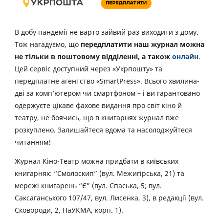
В добу пандемії не варто зайвий раз виходити з дому.
Тож нагадуємо, що
передплатити наш журнал можна
не тільки в поштовому відділенні, а також
онлайн
.
Цей сервіс доступний через «Укрпошту» та
передплатне агентство «SmartPress». Всього хвилина-
дві за комп’ютером чи смартфоном – і ви гарантовано
одержуєте цікаве фахове видання про світ кіно й
театру, не боячись, що в книгарнях журнал вже
розкуплено. Залишайтеся вдома та насолоджуйтеся
читанням!
Журнал Кіно-Театр можна придбати в київських
книгарнях: “Смолоскип” (вул. Межигірська, 21) та
мережі книгарень “Є” (вул. Спаська, 5; вул.
Саксаганського 107/47, вул. Лисенка, 3), в редакції (вул.
Сковороди, 2, НаУКМА, корп. 1).