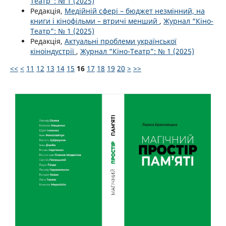
Театр”: № 1 (2025)
Редакція,
Медійній сфері – бюджет незмінний, на
книги і кінофільми – втричі менший
,
Журнал “Кіно-
Театр”: № 1 (2025)
Редакція,
Актуальні проблеми української
кіноіндустрії
,
Журнал “Кіно-Театр”: № 1 (2025)
<<
<
11
12
13
14
15
16
17
18
19
20
>
>>