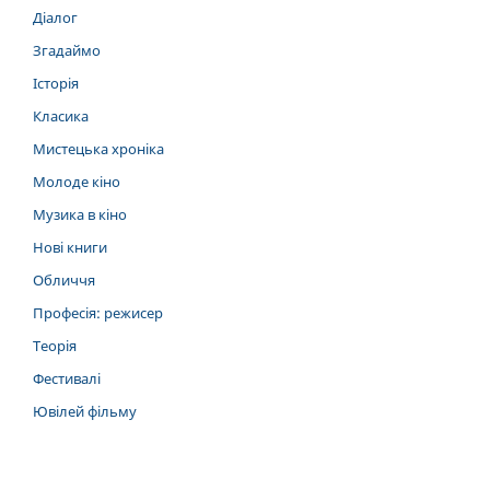
Діалог
Згадаймо
Історія
Класика
Мистецька хроніка
Молоде кіно
Музика в кіно
Нові книги
Обличчя
Професія: режисер
Теорія
Фестивалі
Ювілей фільму