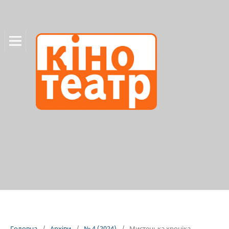
Головна
/
Архіви
/
№ 4 (2024)
/
Мистецька хроніка