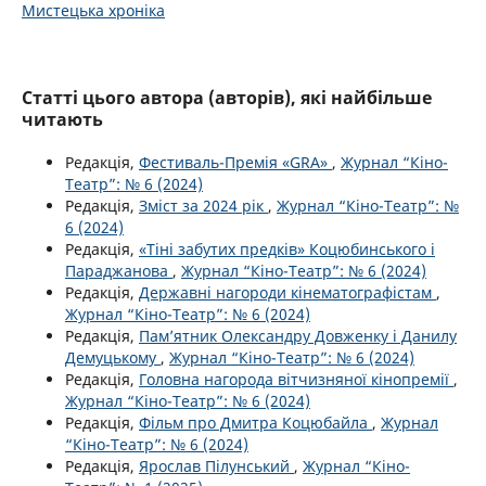
Мистецька хроніка
Статті цього автора (авторів), які найбільше
читають
Редакція,
Фестиваль-Премія «GRA»
,
Журнал “Кіно-
Театр”: № 6 (2024)
Редакція,
Зміст за 2024 рік
,
Журнал “Кіно-Театр”: №
6 (2024)
Редакція,
«Тіні забутих предків» Коцюбинського і
Параджанова
,
Журнал “Кіно-Театр”: № 6 (2024)
Редакція,
Державні нагороди кінематографістам
,
Журнал “Кіно-Театр”: № 6 (2024)
Редакція,
Пам’ятник Олександру Довженку і Данилу
Демуцькому
,
Журнал “Кіно-Театр”: № 6 (2024)
Редакція,
Головна нагорода вітчизняної кінопремії
,
Журнал “Кіно-Театр”: № 6 (2024)
Редакція,
Фільм про Дмитра Коцюбайла
,
Журнал
“Кіно-Театр”: № 6 (2024)
Редакція,
Ярослав Пілунський
,
Журнал “Кіно-