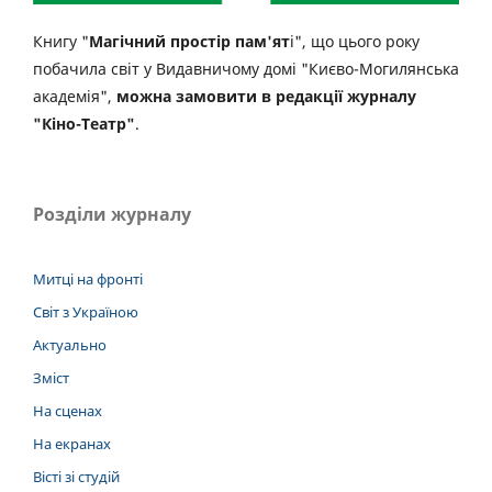
Книгу "
Магічний простір пам'ят
і", що цього року
побачила світ у Видавничому домі "Києво-Могилянська
академія",
можна замовити в редакції журналу
"Кіно-Театр"
.
Розділи журналу
Митці на фронті
Світ з Україною
Актуально
Зміст
На сценах
На екранах
Вісті зі студій