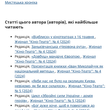
Мистецька хроніка
Статті цього автора (авторів), які найбільше
читають
Редакція,
«Відблиск» у кінотеатрах з 16 травня
,
Журнал “Кіно-Театр”: № 4 (2024)
Редакція,
Заньківчанська «Червона рута»
,
Журнал
“Кіно-Театр”: № 4 (2024)
Редакція,
«Довбуш» мандрує Європою
,
Журнал
“Кіно-Театр”: № 4 (2024)
Редакція,
Презентація книжки «Іван Миколайчук як
національний митець»
,
Журнал “Кіно-Театр”: № 4
(2024)
Редакція,
«Якби нас не було на околицях Києва,
невідомо, як би все склалося»
,
Журнал “Кіно-Театр”:
№ 5 (2024)
Редакція,
Цикл «Збройні сили України – армія
героїв»
,
Журнал “Кіно-Театр”: № 5 (2024)
Редакція,
«Бог дуже хоче, щоб я повертався до