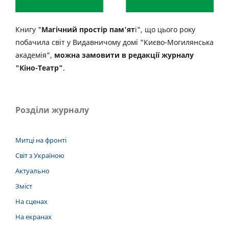
Книгу "
Магічний простір пам'ят
і", що цього року
побачила світ у Видавничому домі "Києво-Могилянська
академія",
можна замовити в редакції журналу
"Кіно-Театр"
.
Розділи журналу
Митці на фронті
Світ з Україною
Актуально
Зміст
На сценах
На екранах