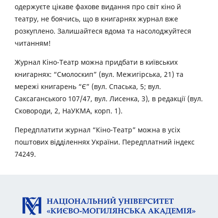
одержуєте цікаве фахове видання про світ кіно й
театру, не боячись, що в книгарнях журнал вже
розкуплено. Залишайтеся вдома та насолоджуйтеся
читанням!
Журнал Кіно-Театр можна придбати в київських
книгарнях: “Смолоскип” (вул. Межигірська, 21) та
мережі книгарень “Є” (вул. Спаська, 5; вул.
Саксаганського 107/47, вул. Лисенка, 3), в редакції (вул.
Сковороди, 2, НаУКМА, корп. 1).
Передплатити журнал “Кіно-Театр” можна в усіх
поштових відділеннях України. Передплатний індекс
74249.