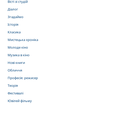
Вісті зі студій
Діалог
Згадаймо
Історія
Класика
Мистецька хроніка
Молоде кіно
Музика в кіно
Нові книги
Обличчя
Професія: режисер
Теорія
Фестивалі
Ювілей фільму