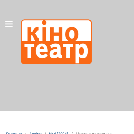
Головна
/
Архіви
/
№ 4 (2024)
/
Мистецька хроніка