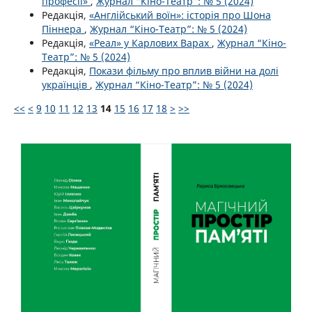
професії»
,
Журнал “Кіно-Театр”: № 5 (2024)
Редакція,
«Англійський воїн»: історія про Шона
Піннера
,
Журнал “Кіно-Театр”: № 5 (2024)
Редакція,
«Реал» у Карлових Варах
,
Журнал “Кіно-
Театр”: № 5 (2024)
Редакція,
Покази фільму про вплив війни на долі
українців
,
Журнал “Кіно-Театр”: № 5 (2024)
<<
<
9
10
11
12
13
14
15
16
17
18
>
>>