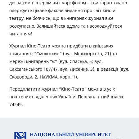
дві за комп’ютером чи смартфоном – і ви гарантовано
одержуєте цікаве фахове видання про світ кіно й
театру, не боячись, що в книгарнях журнал вже
розкуплено. Залишайтеся вдома та насолоджуйтеся
читанням!
Журнал Кіно-Театр можна придбати в київських
книгарнях: “Смолоскип” (вул. Межигірська, 21) та
мережі книгарень “Є” (вул. Спаська, 5; вул.
Саксаганського 107/47, вул. Лисенка, 3), в редакції (вул.
Сковороди, 2, НаУКМА, корп. 1).
Передплатити журнал “Кіно-Театр” можна в усіх
поштових відділеннях України. Передплатний індекс
74249.