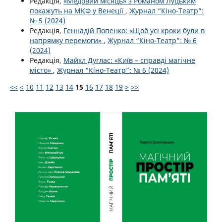
Редакція,
«Медовий місяць» з Романом Луцьким
покажуть на МКФ у Венеції
,
Журнал “Кіно-Театр”:
№ 5 (2024)
Редакція,
Геннадій Попенко: «Щоб усі кроки були в
напрямку перемоги»
,
Журнал “Кіно-Театр”: № 6
(2024)
Редакція,
Майкл Дуглас: «Київ – справді магічне
місто»
,
Журнал “Кіно-Театр”: № 6 (2024)
<<
<
10
11
12
13
14
15
16
17
18
19
>
>>