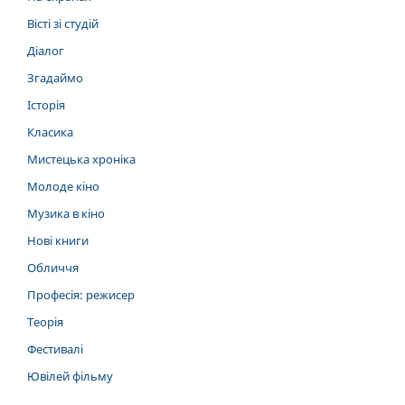
Вісті зі студій
Діалог
Згадаймо
Історія
Класика
Мистецька хроніка
Молоде кіно
Музика в кіно
Нові книги
Обличчя
Професія: режисер
Теорія
Фестивалі
Ювілей фільму