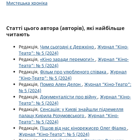
Мистецька хроніка
Статті цього автора (авторів), які найбільше
читають
Редакція,
Чим сьогодні є Держкіно
,
Журнал “Кіно-
Театр”: № 5 (2024)
Редакція,
«Кіно заради перемоги!»
,
Журнал “Кіно-
Театр”: № 5 (2024)
Редакція,
Фільм про улюбленого співака
,
Журнал
“Кіно-Театр”: № 5 (2024)
Редакція,
Помер Ален Делон
,
Журнал “Кіно-Театр”:
№ 5 (2024)
Редакція,
Документалісти про війну
,
Журнал “Кіно-
Театр”: № 5 (2024)
Редакція,
Сенсація: у Києві знайшли підземелля
палацу Кирила Розумовського
,
Журнал “Кіно-
Театр”: № 5 (2024)
Редакція,
Пішов від нас кінорежисер Олег Фіалко
,
Журнал “Кіно-Театр”: № 5 (2024)