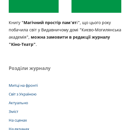
Книгу "
Магічний простір пам'ят
і", що цього року
побачила світ у Видавничому домі "Києво-Могилянська
академія",
можна замовити в редакції журналу
"Кіно-Театр"
.
Розділи журналу
Митці на фронті
Світ з Україною
Актуально
Зміст
На сценах
На екранах