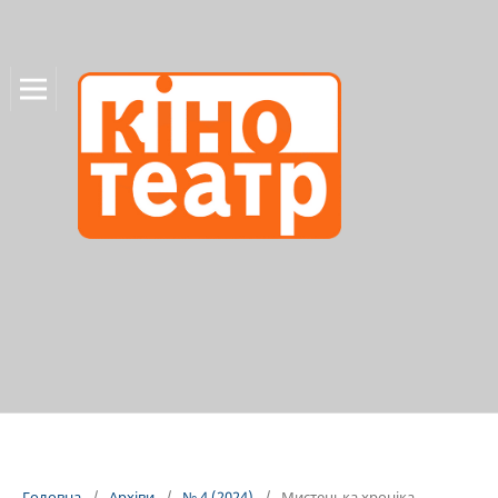
Головна
/
Архіви
/
№ 4 (2024)
/
Мистецька хроніка