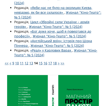
(2024)
Редакція,
«Якби нас не було на околицях Києва,
невідомо, як би все склалося»
,
Журнал “Кіно-Театр”:
№ 5 (2024)
Редакція,
Цикл «Збройні сили України – армія
героїв»
,
Журнал “Кіно-Театр”: № 5 (2024)
Редакція,
«Бог дуже хоче, щоб я повертався до
професії»
,
Журнал “Кіно-Театр”: № 5 (2024)
Редакція,
«Англійський воїн»: історія про Шона
Піннера
,
Журнал “Кіно-Театр”: № 5 (2024)
Редакція,
«Реал» у Карлових Варах
,
Журнал “Кіно-
Театр”: № 5 (2024)
<<
<
9
10
11
12
13
14
15
16
17
18
>
>>