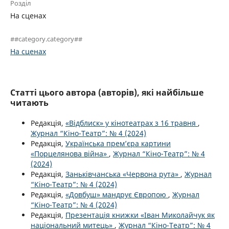
Розділ
На сценах
##category.category##
На сценах
Статті цього автора (авторів), які найбільше
читають
Редакція,
«Відблиск» у кінотеатрах з 16 травня
,
Журнал “Кіно-Театр”: № 4 (2024)
Редакція,
Українська прем’єра картини
«Порцелянова війна»
,
Журнал “Кіно-Театр”: № 4
(2024)
Редакція,
Заньківчанська «Червона рута»
,
Журнал
“Кіно-Театр”: № 4 (2024)
Редакція,
«Довбуш» мандрує Європою
,
Журнал
“Кіно-Театр”: № 4 (2024)
Редакція,
Презентація книжки «Іван Миколайчук як
національний митець»
,
Журнал “Кіно-Театр”: № 4