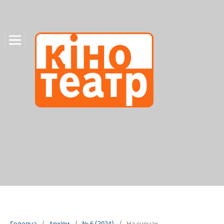
Головна
/
Архіви
/
№ 6 (2024)
/
На сценах