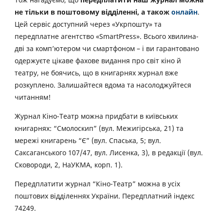
не тільки в поштовому відділенні, а також
онлайн
.
Цей сервіс доступний через «Укрпошту» та
передплатне агентство «SmartPress». Всього хвилина-
дві за комп’ютером чи смартфоном – і ви гарантовано
одержуєте цікаве фахове видання про світ кіно й
театру, не боячись, що в книгарнях журнал вже
розкуплено. Залишайтеся вдома та насолоджуйтеся
читанням!
Журнал Кіно-Театр можна придбати в київських
книгарнях: “Смолоскип” (вул. Межигірська, 21) та
мережі книгарень “Є” (вул. Спаська, 5; вул.
Саксаганського 107/47, вул. Лисенка, 3), в редакції (вул.
Сковороди, 2, НаУКМА, корп. 1).
Передплатити журнал “Кіно-Театр” можна в усіх
поштових відділеннях України. Передплатний індекс
74249.