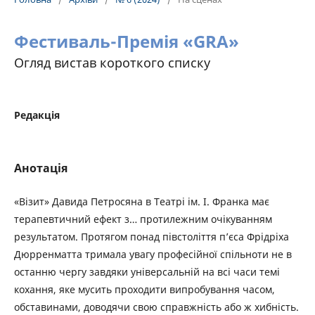
Фестиваль-Премія «GRA»
Огляд вистав короткого списку
Редакція
Анотація
«Візит» Давида Петросяна в Театрі ім. І. Франка має
терапевтичний ефект з… протилежним очікуванням
результатом. Протягом понад півстоліття п’єса Фрідріха
Дюрренматта тримала увагу професійної спільноти не в
останню чергу завдяки універсальній на всі часи темі
кохання, яке мусить проходити випробування часом,
обставинами, доводячи свою справжність або ж хибність.