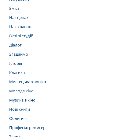
Зміст
На сценах
На екранах
Вісті зі студій
Діалог
Згадаймо
Історія
Класика
Мистецька хроніка
Молоде кіно
Музика в кіно
Нові книги
Обличчя
Професія: режисер
Теорія