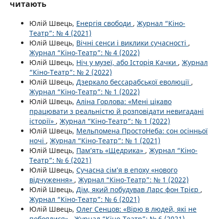
читають
Юлій Швець,
Енергія свободи
,
Журнал “Кіно-
Театр”: № 4 (2021)
Юлій Швець,
Вічні сенси і виклики сучасності
,
Журнал “Кіно-Театр”: № 4 (2022)
Юлій Швець,
Ніч у музеї, або Історія Качки
,
Журнал
“Кіно-Театр”: № 2 (2022)
Юлій Швець,
Дзеркало бессарабської еволюції
,
Журнал “Кіно-Театр”: № 1 (2022)
Юлій Швець,
Аліна Горлова: «Мені цікаво
працювати з реальністю й розповідати невигадані
історії»
,
Журнал “Кіно-Театр”: № 1 (2022)
Юлій Швець,
Мельпомена ПростоНеба: сон осінньої
ночі
,
Журнал “Кіно-Театр”: № 1 (2021)
Юлій Швець,
Пам’ять «Щедрика»
,
Журнал “Кіно-
Театр”: № 6 (2021)
Юлій Швець,
Сучасна сім’я в епоху «нового
відчуження»
,
Журнал “Кіно-Театр”: № 1 (2022)
Юлій Швець,
Дім, який побудував Ларс фон Трієр
,
Журнал “Кіно-Театр”: № 6 (2021)
Юлій Швець,
Олег Сенцов: «Вірю в людей, які не
побоялися»
,
Журнал “Кіно-Театр”: № 6 (2021)