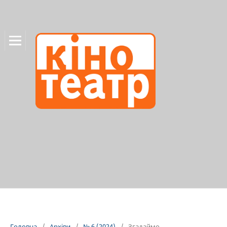
Головна
/
Архіви
/
№ 6 (2024)
/
Згадаймо