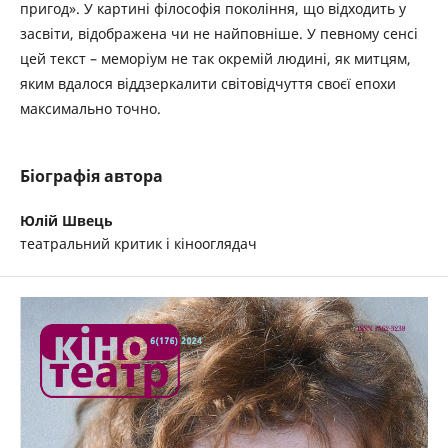
пригод». У картині філософія покоління, що відходить у
засвіти, відображена чи не найповніше. У певному сенсі
цей текст – меморіум не так окремій людині, як митцям,
яким вдалося віддзеркалити світовідчуття своєї епохи
максимально точно.
Біографія автора
Юлій Швець
театральний критик і кінооглядач