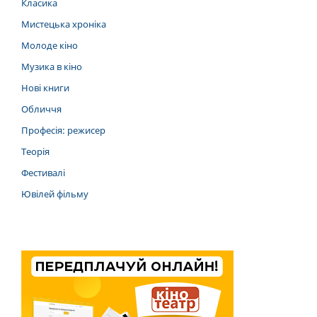
Класика
Мистецька хроніка
Молоде кіно
Музика в кіно
Нові книги
Обличчя
Професія: режисер
Теорія
Фестивалі
Ювілей фільму