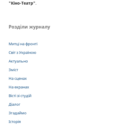
"Кіно-Театр"
.
Розділи журналу
Митці на фронті
Світ з Україною
Актуально
Зміст
На сценах
На екранах
Вісті зі студій
Діалог
Згадаймо
Історія