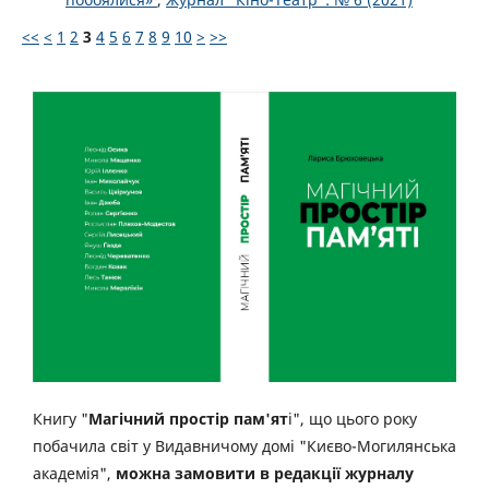
<<
<
1
2
3
4
5
6
7
8
9
10
>
>>
Книгу "
Магічний простір пам'ят
і", що цього року
побачила світ у Видавничому домі "Києво-Могилянська
академія",
можна замовити в редакції журналу