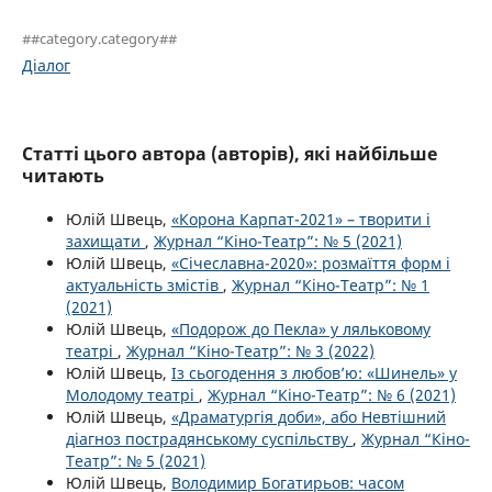
##category.category##
Діалог
Статті цього автора (авторів), які найбільше
читають
Юлій Швець,
«Корона Карпат-2021» – творити і
захищати
,
Журнал “Кіно-Театр”: № 5 (2021)
Юлій Швець,
«Січеславна-2020»: розмаїття форм і
актуальність змістів
,
Журнал “Кіно-Театр”: № 1
(2021)
Юлій Швець,
«Подорож до Пекла» у ляльковому
театрі
,
Журнал “Кіно-Театр”: № 3 (2022)
Юлій Швець,
Із сьогодення з любов’ю: «Шинель» у
Молодому театрі
,
Журнал “Кіно-Театр”: № 6 (2021)
Юлій Швець,
«Драматургія доби», або Невтішний
діагноз пострадянському суспільству
,
Журнал “Кіно-
Театр”: № 5 (2021)
Юлій Швець,
Володимир Богатирьов: часом