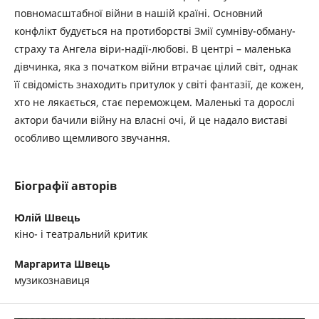
повномасштабної війни в нашій країні. Основний
конфлікт будується на протиборстві Змії сумніву-обману-
страху та Ангела віри-надії-любові. В центрі – маленька
дівчинка, яка з початком війни втрачає цілий світ, однак
її свідомість знаходить притулок у світі фантазії, де кожен,
хто не лякається, стає переможцем. Маленькі та дорослі
актори бачили війну на власні очі, й це надало виставі
особливо щемливого звучання.
Біографії авторів
Юлій Швець
кіно- і театральний критик
Маргарита Швець
музикознавиця