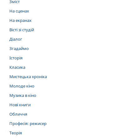
Зміст
На сценах
На екранах
Вісті зі студій
Діалог
Згадаймо
Історія
Класика
Мистецька хроніка
Молоде кіно
Музика в кіно
Нові книги
Обличчя
Професія: режисер
Теорія