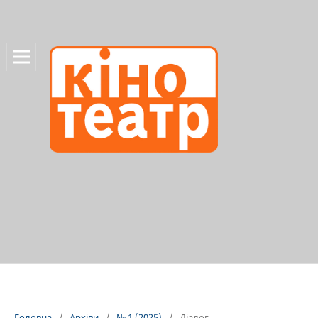
Головна
/
Архіви
/
№ 1 (2025)
/
Діалог