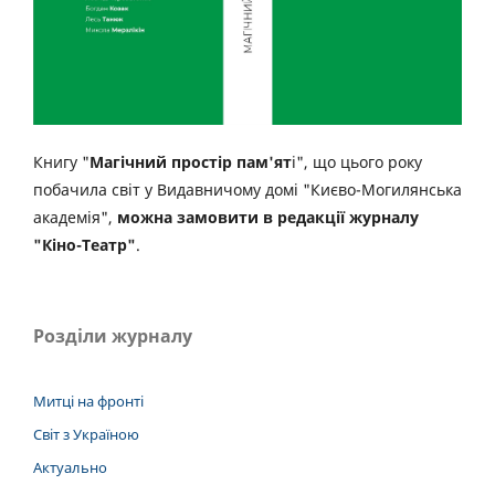
Книгу "
Магічний простір пам'ят
і", що цього року
побачила світ у Видавничому домі "Києво-Могилянська
академія",
можна замовити в редакції журналу
"Кіно-Театр"
.
Розділи журналу
Митці на фронті
Світ з Україною
Актуально