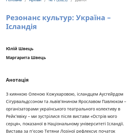
Резонанс культур: Україна –
Ісландія
Юлій Швець
Маргарита Швець
Анотація
З киянкою Оленою Кожухаровою, ісландцем Аусгейрдом
Сігурвальдссоном та львів’янином Ярославом Павлюком –
організаторами українського театрального колективу в
Рейк’явіку – ми зустрілися після вистави «Острів мого
серця», показаної в Національному університеті Ісландії.
Вистава за п’єсою Тетяни Лозіної рефлексує початок