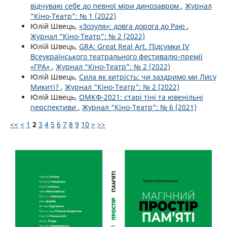
відчуваю себе до певної міри динозавром
,
Журнал
“Кіно-Театр”: № 1 (2022)
Юлій Швець,
«Зозуля»: довга дорога до Раю
,
Журнал “Кіно-Театр”: № 2 (2022)
Юлій Швець,
GRA: Great Real Art. Підсумки IV
Всеукраїнського театрального фестивалю-премії
«ГРА»
,
Журнал “Кіно-Театр”: № 2 (2022)
Юлій Швець,
Сила як хитрість: чи заздримо ми Лису
Микиті?
,
Журнал “Кіно-Театр”: № 2 (2022)
Юлій Швець,
ОМКФ-2021: старі тіні та ювенільні
перспективи
,
Журнал “Кіно-Театр”: № 6 (2021)
<<
<
1
2
3
4
5
6
7
8
9
10
>
>>