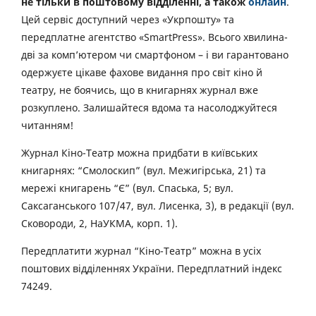
не тільки в поштовому відділенні, а також
онлайн
.
Цей сервіс доступний через «Укрпошту» та
передплатне агентство «SmartPress». Всього хвилина-
дві за комп’ютером чи смартфоном – і ви гарантовано
одержуєте цікаве фахове видання про світ кіно й
театру, не боячись, що в книгарнях журнал вже
розкуплено. Залишайтеся вдома та насолоджуйтеся
читанням!
Журнал Кіно-Театр можна придбати в київських
книгарнях: “Смолоскип” (вул. Межигірська, 21) та
мережі книгарень “Є” (вул. Спаська, 5; вул.
Саксаганського 107/47, вул. Лисенка, 3), в редакції (вул.
Сковороди, 2, НаУКМА, корп. 1).
Передплатити журнал “Кіно-Театр” можна в усіх
поштових відділеннях України. Передплатний індекс
74249.