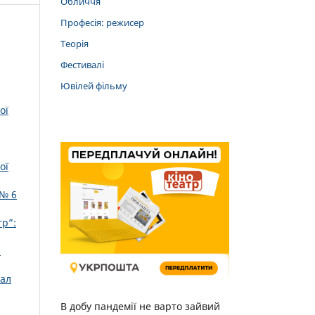
Обличчя
Професія: режисер
Теорія
Фестивалі
Ювілей фільму
ої
ої
 № 6
тр”:
2
ал
В добу пандемії не варто зайвий