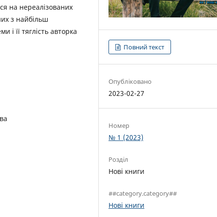
ся на нереалізованих
них з найбільш
и і її тяглість авторка
Повний текст
Опубліковано
2023-02-27
ва
Номер
№ 1 (2023)
Розділ
Нові книги
##category.category##
Нові книги