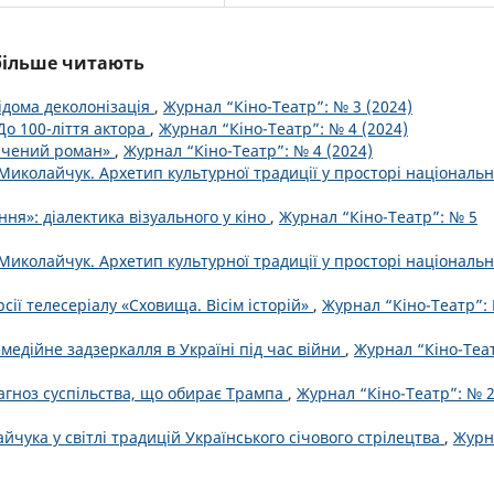
йбільше читають
ідома деколонізація
,
Журнал “Кіно-Театр”: № 3 (2024)
о 100-ліття актора
,
Журнал “Кіно-Театр”: № 4 (2024)
інчений роман»
,
Журнал “Кіно-Театр”: № 4 (2024)
иколайчук. Архетип культурної традиції у просторі національн
ня»: діалектика візуального у кіно
,
Журнал “Кіно-Театр”: № 5
иколайчук. Архетип культурної традиції у просторі національн
рсії телесеріалу «Сховища. Вісім історій»
,
Журнал “Кіно-Театр”:
емедійне задзеркалля в Україні під час війни
,
Журнал “Кіно-Теа
іагноз суспільства, що обирає Трампа
,
Журнал “Кіно-Театр”: № 
йчука у світлі традицій Українського січового стрілецтва
,
Журн