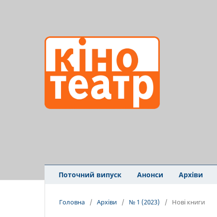
Поточний випуск
Анонси
Архіви
Головна
/
Архіви
/
№ 1 (2023)
/
Нові книги