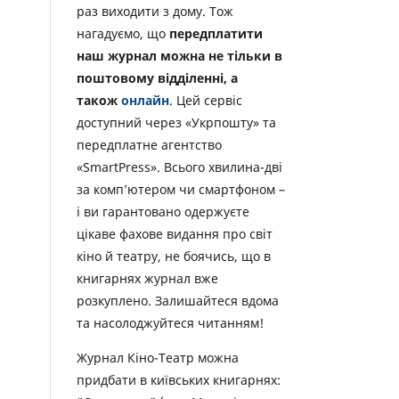
раз виходити з дому. Тож
нагадуємо, що
передплатити
наш журнал можна не тільки в
поштовому відділенні, а
також
онлайн
. Цей сервіс
доступний через «Укрпошту» та
передплатне агентство
«SmartPress». Всього хвилина-дві
за комп’ютером чи смартфоном –
і ви гарантовано одержуєте
цікаве фахове видання про світ
кіно й театру, не боячись, що в
книгарнях журнал вже
розкуплено. Залишайтеся вдома
та насолоджуйтеся читанням!
Журнал Кіно-Театр можна
придбати в київських книгарнях: