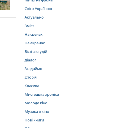
Митці на фронті
Світ з Україною
Актуально
Зміст
На сценах
На екранах
Вісті зі студій
Діалог
Згадаймо
Історія
Класика
Мистецька хроніка
Молоде кіно
Музика в кіно
Нові книги