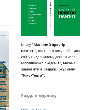
Книгу "
Магічний простір
пам'ят
і", що цього року побачила
світ у Видавничому домі "Києво-
Могилянська академія",
можна
замовити в редакції журналу
"Кіно-Театр"
.
Розділи журналу