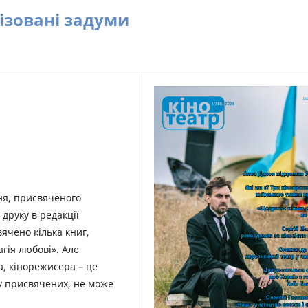
ізовані задуми
ня, присвяченого
 друку в редакції
ячено кілька книг,
гія любові». Але
та, кінорежисера – це
у присвячених, не може