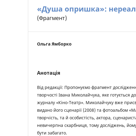
«Душа опришка»: нереал
(Фрагмент)
Ольга Ямборко
Анотація
Від редакції: Пропонуємо фрагмент досліджен
творчості Івана Миколайчука, яке готується до
журналу «Кіно-Театр». Миколайчуку вже присв
видано його сценарії (2008) та фотоальбом «Ма
творчість, та й особистість, актора, сценарис
невичерпна скарбниця, тому досліджень, йом
бути забагато.