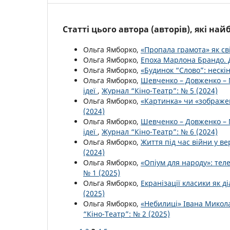
Статті цього автора (авторів), які на
Ольга Ямборко,
«Пропала грамота» як св
Ольга Ямборко,
Епоха Марлона Брандо. Д
Ольга Ямборко,
«Будинок “Слово”: неск
Ольга Ямборко,
Шевченко – Довженко – М
ідеї
,
Журнал “Кіно-Театр”: № 5 (2024)
Ольга Ямборко,
«Картинка» чи «зображен
(2024)
Ольга Ямборко,
Шевченко – Довженко – М
ідеї
,
Журнал “Кіно-Театр”: № 6 (2024)
Ольга Ямборко,
Життя під час війни у ве
(2024)
Ольга Ямборко,
«Опіум для народу»: тел
№ 1 (2025)
Ольга Ямборко,
Екранізації класики як д
(2025)
Ольга Ямборко,
«Небилиці» Івана Микола
“Кіно-Театр”: № 2 (2025)