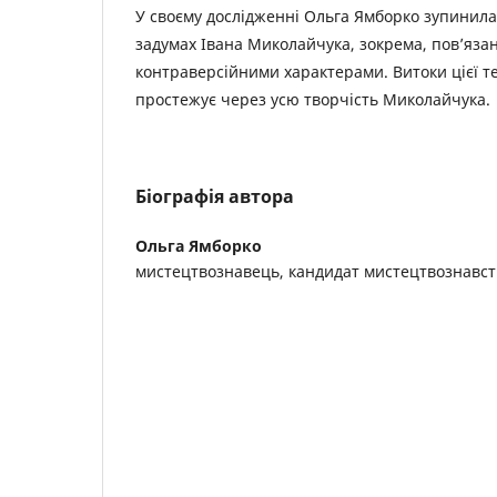
У своєму дослідженні Ольга Ямборко зупинила
задумах Івана Миколайчука, зокрема, пов’яза
контраверсійними характерами. Витоки цієї тем
простежує через усю творчість Миколайчука.
Біографія автора
Ольга Ямборко
мистецтвознавець, кандидат мистецтвознавст